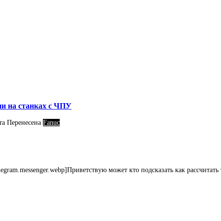
и на станках с ЧПУ
та
Перенесена
Fanuc
elegram.messenger.webp]Приветствую может кто подсказать как рассчитать 