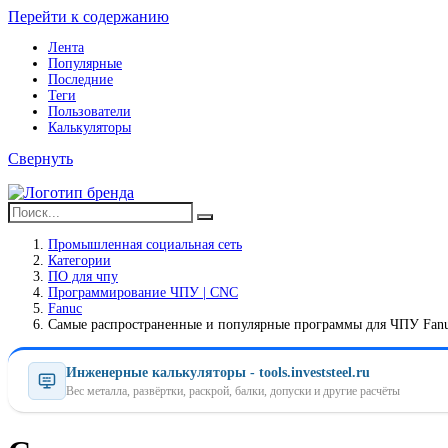
Перейти к содержанию
Лента
Популярные
Последние
Теги
Пользователи
Калькуляторы
Свернуть
Промышленная социальная сеть
Категории
ПO для чпу
Программирование ЧПУ | CNC
Fanuc
Самые распространенные и популярные программы для ЧПУ Fan
Инженерные калькуляторы - tools.investsteel.ru
Вес металла, развёртки, раскрой, балки, допуски и другие расчёты