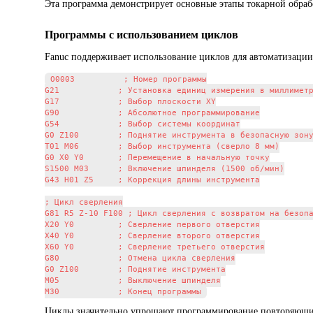
Эта программа демонстрирует основные этапы токарной обраб
Программы с использованием циклов
Fanuc поддерживает использование циклов для автоматизаци
O0003          ; Номер программы

G21            ; Установка единиц измерения в миллиметр
G17            ; Выбор плоскости XY

G90            ; Абсолютное программирование

G54            ; Выбор системы координат

G0 Z100        ; Поднятие инструмента в безопасную зону
T01 M06        ; Выбор инструмента (сверло 8 мм)

G0 X0 Y0       ; Перемещение в начальную точку

S1500 M03      ; Включение шпинделя (1500 об/мин)

G43 H01 Z5     ; Коррекция длины инструмента

; Цикл сверления

G81 R5 Z-10 F100 ; Цикл сверления с возвратом на безопа
X20 Y0         ; Сверление первого отверстия

X40 Y0         ; Сверление второго отверстия

X60 Y0         ; Сверление третьего отверстия

G80            ; Отмена цикла сверления

G0 Z100        ; Поднятие инструмента

M05            ; Выключение шпинделя

Циклы значительно упрощают программирование повторяющихс