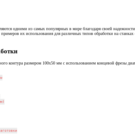
яются одними из самых популярных в мире благодаря своей надежности,
 примеров их использования для различных типов обработки на станках
аботки
ного контура размером 100x50 мм с использованием концевой фрезы диа
ы



м)

аготовки
