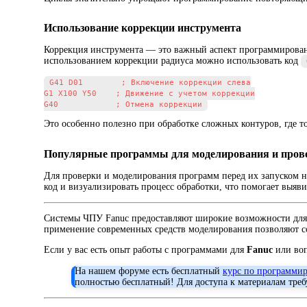
Использование коррекции инструмента
Коррекция инструмента — это важный аспект программировани
использованием коррекции радиуса можно использовать код
G41 D01        ; Включение коррекции слева

G1 X100 Y50    ; Движение с учетом коррекции

Это особенно полезно при обработке сложных контуров, где т
Популярные программы для моделирования и пров
Для проверки и моделирования программ перед их запуском н
код и визуализировать процесс обработки, что помогает выя
Системы ЧПУ Fanuc предоставляют широкие возможности для 
применение современных средств моделирования позволяют с
Если у вас есть опыт работы с программами для
Fanuc
или воп
На нашем форуме есть бесплатный
курс по программи
полностью бесплатный! Для доступа к материалам треб