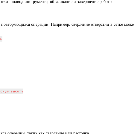
отки: подвод инструмента, обтачивание и завершение работы.
и повторяющихся операций. Например, сверление отверстий в сетке мо
ы



сную высоту

я операций, таких как сверление или расточка.