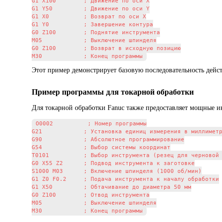
G1 X100        ; Движение по оси X

G1 Y50         ; Движение по оси Y

G1 X0          ; Возврат по оси X

G1 Y0          ; Завершение контура

G0 Z100        ; Поднятие инструмента

M05            ; Выключение шпинделя

G0 Z100        ; Возврат в исходную позицию

Этот пример демонстрирует базовую последовательность дейст
Пример программы для токарной обработки
Для токарной обработки Fanuc также предоставляет мощные 
O0002          ; Номер программы

G21            ; Установка единиц измерения в миллиметр
G90            ; Абсолютное программирование

G54            ; Выбор системы координат

T0101          ; Выбор инструмента (резец для черновой 
G0 X55 Z2      ; Подвод инструмента к заготовке

S1000 M03      ; Включение шпинделя (1000 об/мин)

G1 Z0 F0.2     ; Подача инструмента к началу обработки

G1 X50         ; Обтачивание до диаметра 50 мм

G0 Z100        ; Отвод инструмента

M05            ; Выключение шпинделя
