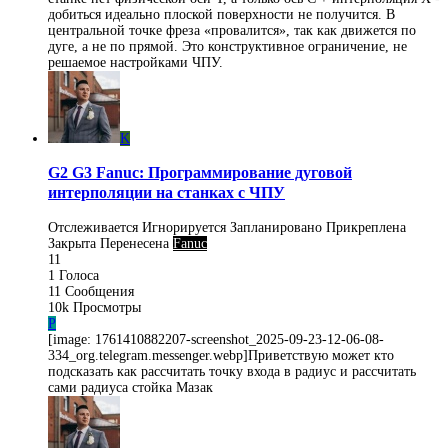
добиться идеально плоской поверхности не получится. В
центральной точке фреза «провалится», так как движется по
дуге, а не по прямой. Это конструктивное ограничение, не
решаемое настройками ЧПУ.
K
G2 G3 Fanuc: Программирование дуговой
интерполяции на станках с ЧПУ
Отслеживается
Игнорируется
Запланировано
Прикреплена
Закрыта
Перенесена
Fanuc
11
1
Голоса
11
Сообщения
10k
Просмотры
P
[image: 1761410882207-screenshot_2025-09-23-12-06-08-
334_org.telegram.messenger.webp]Приветствую может кто
подсказать как рассчитать точку входа в радиус и рассчитать
сами радиуса стойка Мазак