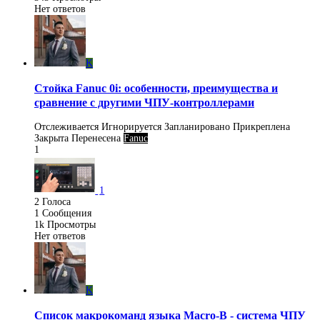
Нет ответов
K
Стойка Fanuc 0i: особенности, преимущества и
сравнение с другими ЧПУ-контроллерами
Отслеживается
Игнорируется
Запланировано
Прикреплена
Закрыта
Перенесена
Fanuc
1
1
2
Голоса
1
Сообщения
1k
Просмотры
Нет ответов
K
Список макрокоманд языка Macro-B - система ЧПУ