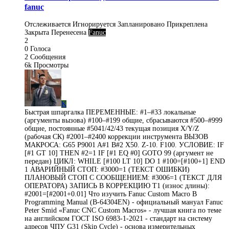
fanuc
Отслеживается
Игнорируется
Запланировано
Прикреплена
Закрыта
Перенесена
Fanuc
2
0
Голоса
2
Сообщения
6k
Просмотры
K
Быстрая шпаргалка ПЕРЕМЕННЫЕ: #1–#33 локальные
(аргументы вызова) #100–#199 общие, сбрасываются #500–#999
общие, постоянные #5041/42/43 текущая позиция X/Y/Z
(рабочая СК) #2001–#2400 коррекции инструмента ВЫЗОВ
МАКРОСА: G65 P9001 A#1 B#2 X50. Z-10. F100. УСЛОВИЕ: IF
[#1 GT 10] THEN #2=1 IF [#1 EQ #0] GOTO 99 (аргумент не
передан) ЦИКЛ: WHILE [#100 LT 10] DO 1 #100=[#100+1] END
1 АВАРИЙНЫЙ СТОП: #3000=1 (ТЕКСТ ОШИБКИ)
ПЛАНОВЫЙ СТОП С СООБЩЕНИЕМ: #3006=1 (ТЕКСТ ДЛЯ
ОПЕРАТОРА) ЗАПИСЬ В КОРРЕКЦИЮ T1 (износ длины):
#2001=[#2001+0.01] Что изучить Fanuc Custom Macro B
Programming Manual (B-64304EN) - официальный мануал Fanuc
Peter Smid «Fanuc CNC Custom Macros» - лучшая книга по теме
на английском ГОСТ ISO 6983-1-2021 - стандарт на систему
адресов ЧПУ G31 (Skip Cycle) - основа измерительных