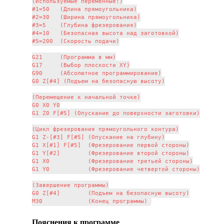
(Используемые переменные:)

#1=50   (Длина прямоугольника)

#2=30   (Ширина прямоугольника)

#3=5    (Глубина фрезерования)

#4=10   (Безопасная высота над заготовкой)

#5=200  (Скорость подачи)

G21     (Программа в мм)

G17     (Выбор плоскости XY)

G90     (Абсолютное программирование)

G0 Z[#4] (Подъем на безопасную высоту)

(Перемещение к начальной точке)

G0 X0 Y0

G1 Z0 F[#5] (Опускание до поверхности заготовки)

(Цикл фрезерования прямоугольного контура)

G1 Z-[#3] F[#5] (Опускание на глубину)

G1 X[#1] F[#5]  (Фрезерование первой стороны)

G1 Y[#2]        (Фрезерование второй стороны)

G1 X0           (Фрезерование третьей стороны)

G1 Y0           (Фрезерование четвертой стороны)

(Завершение программы)

G0 Z[#4]        (Подъем на безопасную высоту)

Пояснения к программе