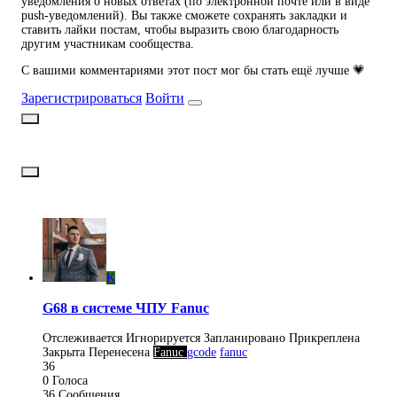
уведомления о новых ответах (по электронной почте или в виде
push-уведомлений). Вы также сможете сохранять закладки и
ставить лайки постам, чтобы выразить свою благодарность
другим участникам сообщества.
С вашими комментариями этот пост мог бы стать ещё лучше 💗
Зарегистрироваться
Войти
K
G68 в системе ЧПУ Fanuc
Отслеживается
Игнорируется
Запланировано
Прикреплена
Закрыта
Перенесена
Fanuc
gcode
fanuc
36
0
Голоса
36
Сообщения