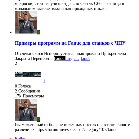
макросов; стоит изучить отдельно G65 vs G66 - разница в
модальном вызове, важна для проходных циклов
K
Примеры программ на Fanuc для станков с ЧПУ
Отслеживается
Игнорируется
Запланировано
Прикреплена
Закрыта
Перенесена
Fanuc
чпу
cnc
fanuc
2
1
0
Голоса
2
Сообщения
17k
Просмотры
K
Вы можете найти больше полезных постов о системе Fanuc в
разделе -> https://forum.investsteel.ru/category/107/fanuc
Войти