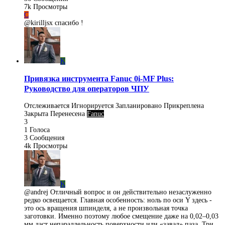
7k
Просмотры
C
@kirilljsx спасибо !
K
Привязка инструмента Fanuc 0i-MF Plus:
Руководство для операторов ЧПУ
Отслеживается
Игнорируется
Запланировано
Прикреплена
Закрыта
Перенесена
Fanuc
3
1
Голоса
3
Сообщения
4k
Просмотры
K
@andrej Отличный вопрос и он действительно незаслуженно
редко освещается. Главная особенность: ноль по оси Y здесь -
это ось вращения шпинделя, а не произвольная точка
заготовки. Именно поэтому любое смещение даже на 0,02–0,03
мм даст непараллельность поверхности или «завал» паза. Три