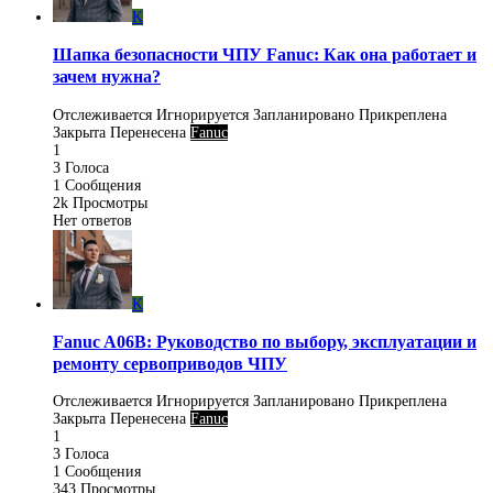
K
Шапка безопасности ЧПУ Fanuc: Как она работает и
зачем нужна?
Отслеживается
Игнорируется
Запланировано
Прикреплена
Закрыта
Перенесена
Fanuc
1
3
Голоса
1
Сообщения
2k
Просмотры
Нет ответов
K
Fanuc A06B: Руководство по выбору, эксплуатации и
ремонту сервоприводов ЧПУ
Отслеживается
Игнорируется
Запланировано
Прикреплена
Закрыта
Перенесена
Fanuc
1
3
Голоса
1
Сообщения
343
Просмотры