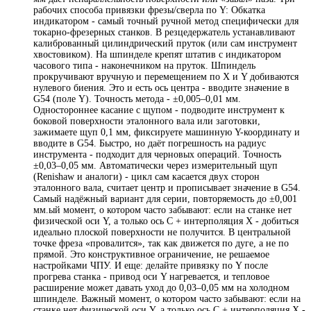
рабочих способа привязки фрезы/сверла по Y: Обкатка
индикатором - самый точный ручной метод специфически для
токарно-фрезерных станков. В резцедержатель устанавливают
калиброванный цилиндрический пруток (или сам инструмент
хвостовиком). На шпинделе крепят штатив с индикатором
часового типа - наконечником на пруток. Шпиндель
прокручивают вручную и перемещением по X и Y добиваются
нулевого биения. Это и есть ось центра - вводите значение в
G54 (поле Y). Точность метода - ±0,005–0,01 мм.
Одностороннее касание с щупом - подводите инструмент к
боковой поверхности эталонного вала или заготовки,
зажимаете щуп 0,1 мм, фиксируете машинную Y-координату и
вводите в G54. Быстро, но даёт погрешность на радиус
инструмента - подходит для черновых операций. Точность
±0,03–0,05 мм. Автоматически через измерительный щуп
(Renishaw и аналоги) - цикл сам касается двух сторон
эталонного вала, считает центр и прописывает значение в G54.
Самый надёжный вариант для серии, повторяемость до ±0,001
мм.ый момент, о котором часто забывают: если на станке нет
физической оси Y, а только ось C + интерполяция X - добиться
идеально плоской поверхности не получится. В центральной
точке фреза «провалится», так как движется по дуге, а не по
прямой. Это конструктивное ограничение, не решаемое
настройками ЧПУ. И еще: делайте привязку по Y после
прогрева станка - привод оси Y нагревается, и тепловое
расширение может давать уход до 0,03–0,05 мм на холодном
шпинделе. Важный момент, о котором часто забывают: если на
станке нет физической оси Y, а только ось C + интерполяция X -