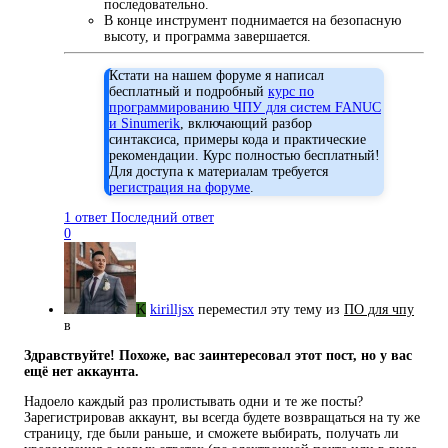
последовательно.
В конце инструмент поднимается на безопасную
высоту, и программа завершается.
Кстати на нашем форуме я написал
бесплатный и подробный
курс по
программированию ЧПУ для систем FANUC
и Sinumerik
, включающий разбор
синтаксиса, примеры кода и практические
рекомендации. Курс полностью бесплатный!
Для доступа к материалам требуется
регистрация на форуме
.
1 ответ
Последний ответ
0
K
kirilljsx
переместил эту тему из
ПO для чпу
в
Здравствуйте! Похоже, вас заинтересовал этот пост, но у вас
ещё нет аккаунта.
Надоело каждый раз пролистывать одни и те же посты?
Зарегистрировав аккаунт, вы всегда будете возвращаться на ту же
страницу, где были раньше, и сможете выбирать, получать ли