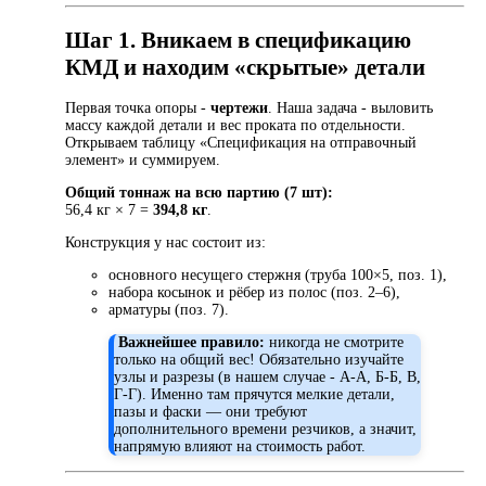
Шаг 1. Вникаем в спецификацию
КМД и находим «скрытые» детали
Первая точка опоры -
чертежи
. Наша задача - выловить
массу каждой детали и вес проката по отдельности.
Открываем таблицу «Спецификация на отправочный
элемент» и суммируем.
Общий тоннаж на всю партию (7 шт):
56,4 кг × 7 =
394,8 кг
.
Конструкция у нас состоит из:
основного несущего стержня (труба 100×5, поз. 1),
набора косынок и рёбер из полос (поз. 2–6),
арматуры (поз. 7).
️
Важнейшее правило:
никогда не смотрите
только на общий вес! Обязательно изучайте
узлы и разрезы (в нашем случае - А-А, Б-Б, В,
Г-Г). Именно там прячутся мелкие детали,
пазы и фаски — они требуют
дополнительного времени резчиков, а значит,
напрямую влияют на стоимость работ.