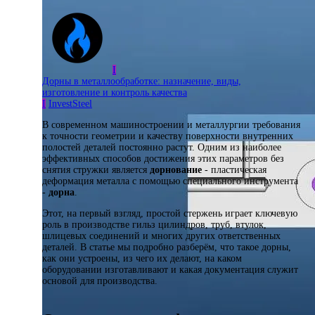
I
Дорны в металлообработке: назначение, виды,
изготовление и контроль качества
I
InvestSteel
В современном машиностроении и металлургии требования
к точности геометрии и качеству поверхности внутренних
полостей деталей постоянно растут. Одним из наиболее
эффективных способов достижения этих параметров без
снятия стружки является
дорнование
- пластическая
деформация металла с помощью специального инструмента
-
дорна
.
Этот, на первый взгляд, простой стержень играет ключевую
роль в производстве гильз цилиндров, труб, втулок,
шлицевых соединений и многих других ответственных
деталей. В статье мы подробно разберём, что такое дорны,
как они устроены, из чего их делают, на каком
оборудовании изготавливают и какая документация служит
основой для производства.