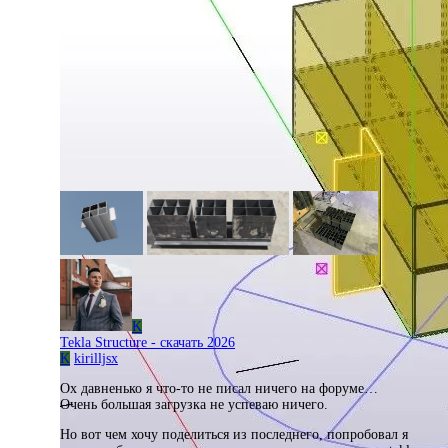
K
Tekla Structure - скачать 2026
K
kirilljsx
Ох давненько я что-то не писал ничего на форуме…
Очень большая загрузка не успеваю ничего.
Но вот чем хочу поделиться из последнего, попробовал я