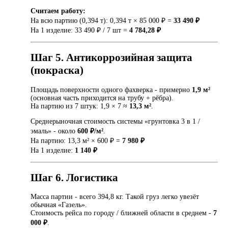
Считаем работу:
На всю партию (0,394 т): 0,394 т × 85 000 ₽ =
33 490 ₽
На 1 изделие: 33 490 ₽ / 7 шт =
4 784,28 ₽
Шаг 5. Антикоррозийная защита
(покраска)
Площадь поверхности одного фахверка - примерно
1,9 м²
(основная часть приходится на трубу + рёбра).
На партию из 7 штук: 1,9 × 7 ≈
13,3 м²
.
Среднерыночная стоимость системы «грунтовка 3 в 1 /
эмаль» - около
600 ₽/м²
.
На партию: 13,3 м² × 600 ₽ =
7 980 ₽
На 1 изделие:
1 140 ₽
Шаг 6. Логистика
Масса партии - всего 394,8 кг. Такой груз легко увезёт
обычная «Газель».
Стоимость рейса по городу / ближней области в среднем -
7
000 ₽
.