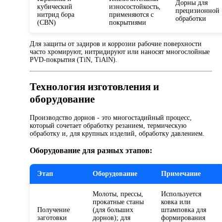
Дорны для
кубический
износостойкость,
прецизионной
нитрид бора
применяются с
обработки
(CBN)
покрытиями
Для защиты от задиров и коррозии рабочие поверхности
часто хромируют, нитридируют или наносят многослойные
PVD-покрытия (TiN, TiAlN).
Технология изготовления и
оборудование
Производство дорнов - это многостадийный процесс,
который сочетает обработку резанием, термическую
обработку и, для крупных изделий, обработку давлением.
Оборудование для разных этапов:
Этап
Оборудование
Примечание
Молоты, прессы,
Используется
прокатные станы
ковка или
Получение
(для больших
штамповка для
заготовки
дорнов); для
формирования