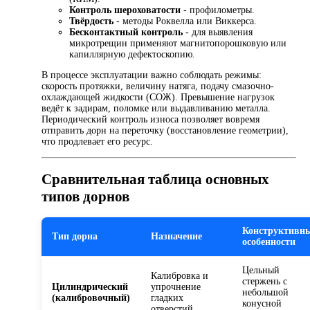
Контроль шероховатости
- профилометры.
Твёрдость
- методы Роквелла или Виккерса.
Бесконтактный контроль
- для выявления
микротрещин применяют магнитопорошковую или
капиллярную дефектоскопию.
В процессе эксплуатации важно соблюдать режимы:
скорость протяжки, величину натяга, подачу смазочно-
охлаждающей жидкости (СОЖ). Превышение нагрузок
ведёт к задирам, поломке или выдавливанию металла.
Периодический контроль износа позволяет вовремя
отправить дорн на переточку (восстановление геометрии),
что продлевает его ресурс.
Сравнительная таблица основных
типов дорнов
Конструктивн
Тип дорна
Назначение
особенности
Цельный
Калибровка и
стержень с
Цилиндрический
упрочнение
небольшой
(калибровочный)
гладких
конусной
отверстий