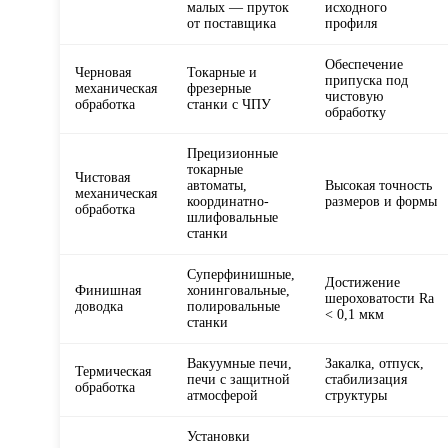
малых — пруток
исходного
от поставщика
профиля
Обеспечение
Черновая
Токарные и
припуска под
механическая
фрезерные
чистовую
обработка
станки с ЧПУ
обработку
Прецизионные
токарные
Чистовая
автоматы,
Высокая точность
механическая
координатно-
размеров и формы
обработка
шлифовальные
станки
Суперфинишные,
Достижение
Финишная
хонинговальные,
шероховатости Ra
доводка
полировальные
< 0,1 мкм
станки
Вакуумные печи,
Закалка, отпуск,
Термическая
печи с защитной
стабилизация
обработка
атмосферой
структуры
Установки