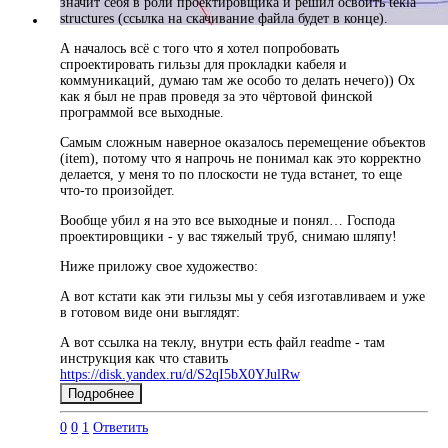
значит себя в роли проектировщика и решил освоить tekla
structures (ссылка на скачивание файла будет в конце).
А началось всё с того что я хотел попробовать
спроектировать гильзы для прокладки кабеля и
коммуникаций, думаю там же особо то делать нечего)) Ох
как я был не прав проведя за это чёртовой финской
программой все выходные.
Самым сложным наверное оказалось перемещение объектов
(item), потому что я напрочь не понимал как это корректно
делается, у меня то по плоскости не туда встанет, то еще
что-то произойдет.
Вообще убил я на это все выходные и понял… Господа
проектировщики - у вас тяжелый труб, снимаю шляпу!
Ниже приложу свое художество:
А вот кстати как эти гильзы мы у себя изготавливаем и уже
в готовом виде они выглядят:
А вот ссылка на теклу, внутри есть файл readme - там
инструкция как что ставить
https://disk.yandex.ru/d/S2qI5bX0YJulRw
Подробнее
0
0
1
Ответить