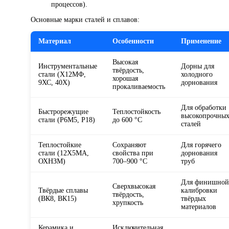
процессов).
Основные марки сталей и сплавов:
Материал
Особенности
Применение
Высокая
Инструментальные
Дорны для
твёрдость,
стали (Х12МФ,
холодного
хорошая
9ХС, 40Х)
дорнования
прокаливаемость
Для обработки
Быстрорежущие
Теплостойкость
высокопрочны
стали (Р6М5, Р18)
до 600 °C
сталей
Теплостойкие
Сохраняют
Для горячего
стали (12Х5МА,
свойства при
дорнования
ОХНЗМ)
700–900 °C
труб
Для финишной
Сверхвысокая
Твёрдые сплавы
калибровки
твёрдость,
(ВК8, ВК15)
твёрдых
хрупкость
материалов
Керамика и
Исключительная