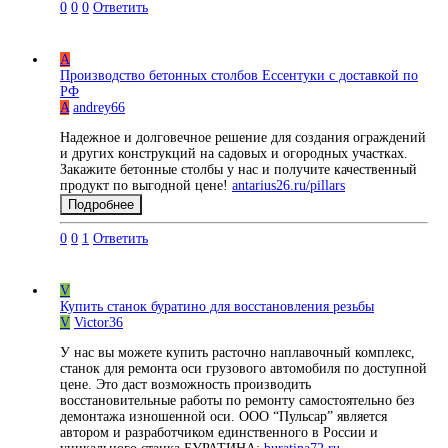
0
0
0
Ответить
A
Производство бетонных столбов Ессентуки с доставкой по
РФ
A
andrey66
Надежное и долговечное решение для создания ограждений
и других конструкций на садовых и огородных участках.
Закажите бетонные столбы у нас и получите качественный
продукт по выгодной цене!
antarius26.ru/pillars
Подробнее
0
0
1
Ответить
V
Купить станок буратино для восстановления резьбы
V
Victor36
У нас вы можете купить расточно наплавочный комплекс,
станок для ремонта оси грузового автомобиля по доступной
цене. Это даст возможность производить
восстановительные работы по ремонту самостоятельно без
демонтажа изношенной оси. ООО “Пульсар” является
автором и разработчиком единственного в России и