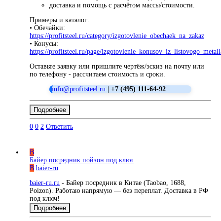
доставка и помощь с расчётом массы/стоимости.
Примеры и каталог:
• Обечайки:
https://profitsteel.ru/category/izgotovlenie_obechaek_na_zakaz
• Конусы:
https://profitsteel.ru/page/izgotovlenie_konusov_iz_listovogo_metall
Оставьте заявку или пришлите чертёж/эскиз на почту или
по телефону - рассчитаем стоимость и сроки.
info@profitsteel.ru
|
+7 (495) 111-64-92
Подробнее
0
0
2
Ответить
B
Байер посредник пойзон под ключ
B
baier-ru
baier-ru.ru
- Байер посредник в Китае (Taobao, 1688,
Poizon). Работаю напрямую — без переплат. Доставка в РФ
под ключ!
Подробнее