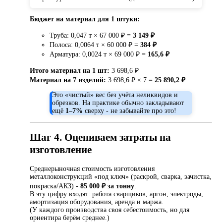
Бюджет на материал для 1 штуки:
Труба: 0,047 т × 67 000 ₽ =
3 149 ₽
Полоса: 0,0064 т × 60 000 ₽ =
384 ₽
Арматура: 0,0024 т × 69 000 ₽ =
165,6 ₽
Итого материал на 1 шт:
3 698,6 ₽
Материал на 7 изделий:
3 698,6 ₽ × 7 =
25 890,2 ₽
Это «чистый» вес без учёта неликвидов и
обрезков. На практике обычно закладывают
ещё
1–7%
сверху - не забывайте про это!
Шаг 4. Оцениваем затраты на
изготовление
Среднерыночная стоимость изготовления
металлоконструкций «под ключ» (раскрой, сварка, зачистка,
покраска/АКЗ) -
85 000 ₽ за тонну
.
В эту цифру входят: работа сварщиков, аргон, электроды,
амортизация оборудования, аренда и маржа.
(У каждого производства своя себестоимость, но для
ориентира берём среднее.)