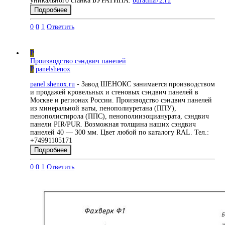
уникального станка БУРАТИНА:
buratina72.ru
Подробнее
0
0
1
Ответить
P
Производство сэндвич панелей
P
panelshenox
panel.shenox.ru
- Завод ШЕНОКС занимается производством
и продажей кровельных и стеновых сэндвич панелей в
Москве и регионах России. Производство сэндвич панелей
из минеральной ваты, пенополиуретана (ППУ),
пенополистирола (ППС), пенополиизоцианурата, сэндвич
панели PIR/PUR. Возможная толщина наших сэндвич
панелей 40 — 300 мм. Цвет любой по каталогу RAL. Тел.:
+74991105171
Подробнее
0
0
1
Ответить