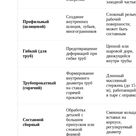
заходной часть
Сложный релье
Создание
рабочей
Профильный
внутренних
поверхности;
(шлицевой)
шлицев, зубьев,
может быть
многогранников
составным
Цепной или
Предотвращение
Гибкий (для
шаровой дорн,
деформаций при
труб)
движущийся
гибке труб
внутри трубы
Формирование
Длинный
внутреннего
массивный
Трубопрокатный
диаметра труб
стержень (до 15
(горячий)
на станах
м), работающий
горячей
в паре с оправк
прокатки
Обработка
Сменные кольца
деталей с
вставки на
Составной
большим
корпусе,
сборный
припуском или
регулируемый
сложной
диаметр
формой