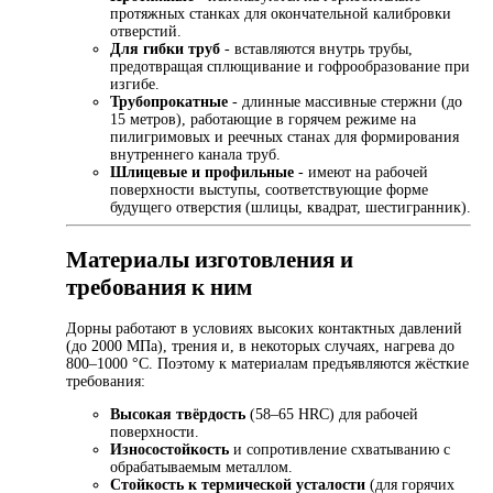
протяжных станках для окончательной калибровки
отверстий.
Для гибки труб
- вставляются внутрь трубы,
предотвращая сплющивание и гофрообразование при
изгибе.
Трубопрокатные
- длинные массивные стержни (до
15 метров), работающие в горячем режиме на
пилигримовых и реечных станах для формирования
внутреннего канала труб.
Шлицевые и профильные
- имеют на рабочей
поверхности выступы, соответствующие форме
будущего отверстия (шлицы, квадрат, шестигранник).
Материалы изготовления и
требования к ним
Дорны работают в условиях высоких контактных давлений
(до 2000 МПа), трения и, в некоторых случаях, нагрева до
800–1000 °C. Поэтому к материалам предъявляются жёсткие
требования:
Высокая твёрдость
(58–65 HRC) для рабочей
поверхности.
Износостойкость
и сопротивление схватыванию с
обрабатываемым металлом.
Стойкость к термической усталости
(для горячих