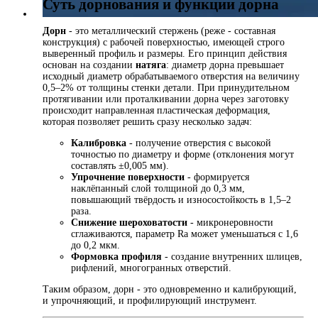
Суть дорнования и функции дорна
Дорн
- это металлический стержень (реже - составная
конструкция) с рабочей поверхностью, имеющей строго
выверенный профиль и размеры. Его принцип действия
основан на создании
натяга
: диаметр дорна превышает
исходный диаметр обрабатываемого отверстия на величину
0,5–2% от толщины стенки детали. При принудительном
протягивании или проталкивании дорна через заготовку
происходит направленная пластическая деформация,
которая позволяет решить сразу несколько задач:
Калибровка
- получение отверстия с высокой
точностью по диаметру и форме (отклонения могут
составлять ±0,005 мм).
Упрочнение поверхности
- формируется
наклёпанный слой толщиной до 0,3 мм,
повышающий твёрдость и износостойкость в 1,5–2
раза.
Снижение шероховатости
- микронеровности
сглаживаются, параметр Ra может уменьшаться с 1,6
до 0,2 мкм.
Формовка профиля
- создание внутренних шлицев,
рифлений, многогранных отверстий.
Таким образом, дорн - это одновременно и калибрующий,
и упрочняющий, и профилирующий инструмент.