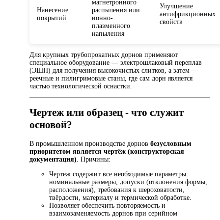
магнетронного
Улучшение
Нанесение
распыления или
антифрикционных
покрытий
ионно-
свойств
плазменного
напыления
Для крупных трубопрокатных дорнов применяют
специальное оборудование — электрошлаковый переплав
(ЭШП) для получения высокочистых слитков, а затем —
реечные и пилигримовые станы, где сам дорн является
частью технологической оснастки.
Чертеж или образец - что служит
основой?
В промышленном производстве дорнов
безусловным
приоритетом является чертёж (конструкторская
документация)
. Причины:
Чертеж содержит все необходимые параметры:
номинальные размеры, допуски (отклонения формы,
расположения), требования к шероховатости,
твёрдости, материалу и термической обработке.
Позволяет обеспечить повторяемость и
взаимозаменяемость дорнов при серийном