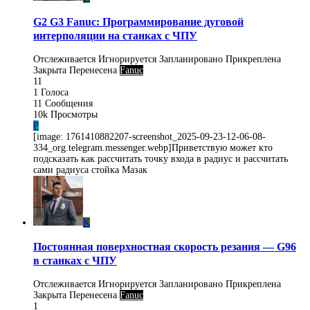
G2 G3 Fanuc: Программирование дуговой
интерполяции на станках с ЧПУ
Отслеживается
Игнорируется
Запланировано
Прикреплена
Закрыта
Перенесена
Fanuc
11
1
Голоса
11
Сообщения
10k
Просмотры
P
[image: 1761410882207-screenshot_2025-09-23-12-06-08-
334_org.telegram.messenger.webp]Приветствую может кто
подсказать как рассчитать точку входа в радиус и рассчитать
сами радиуса стойка Мазак
K
Постоянная поверхностная скорость резания — G96
в станках с ЧПУ
Отслеживается
Игнорируется
Запланировано
Прикреплена
Закрыта
Перенесена
Fanuc
1