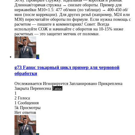
30%). Проверьте стружку: Идеальная — короткая и ровная.
Длинная/горячая стружка → снизьте обороты. Пример для
нержавейки M10×1.5: 477 об/мин (по таблице) → 400-450 об/
мин (после коррекции). Для других резьб (например, M24 или
M30) пересчитайте обороты по формуле. Если нужна помощь с
расчетом — пишите в комментариях! Совет: Всегда
используйте СОЖ и начинайте с оборотов на 10-15% ниже
расчетных — это защитит метчик от поломки.
K
g73 Fanuc токарный цикл пример для черновой
обработки
Отслеживается
Игнорируется
Запланировано
Прикреплена
Закрыта
Перенесена
Fanuc
1
2
Голоса
1
Сообщения
5k
Просмотры
Нет ответов