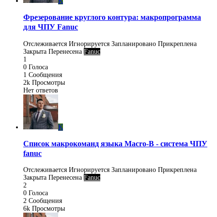
K
Фрезерование круглого контура: макропрограмма
для ЧПУ Fanuc
Отслеживается
Игнорируется
Запланировано
Прикреплена
Закрыта
Перенесена
Fanuc
1
0
Голоса
1
Сообщения
2k
Просмотры
Нет ответов
K
Список макрокоманд языка Macro-B - система ЧПУ
fanuc
Отслеживается
Игнорируется
Запланировано
Прикреплена
Закрыта
Перенесена
Fanuc
2
0
Голоса
2
Сообщения
6k
Просмотры