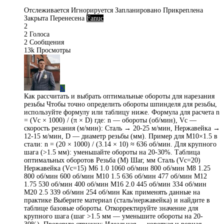
Отслеживается
Игнорируется
Запланировано
Прикреплена
Закрыта
Перенесена
Fanuc
2
2
Голоса
2
Сообщения
13k
Просмотры
K
Как рассчитать и выбрать оптимальные обороты для нарезания
резьбы Чтобы точно определить обороты шпинделя для резьбы,
используйте формулу или таблицу ниже. Формула для расчета n
= (Vc × 1000) / (π × D) где: n — обороты (об/мин), Vc —
скорость резания (м/мин): Сталь → 20-25 м/мин, Нержавейка →
12-15 м/мин, D — диаметр резьбы (мм). Пример для M10×1.5 в
стали: n = (20 × 1000) / (3.14 × 10) ≈ 636 об/мин. Для крупного
шага (>1.5 мм): уменьшайте обороты на 20-30%. Таблица
оптимальных оборотов Резьба (М) Шаг, мм Сталь (Vc=20)
Нержавейка (Vc=15) M6 1.0 1060 об/мин 800 об/мин M8 1.25
800 об/мин 600 об/мин M10 1.5 636 об/мин 477 об/мин M12
1.75 530 об/мин 400 об/мин M16 2.0 445 об/мин 334 об/мин
M20 2.5 339 об/мин 254 об/мин Как применять данные на
практике Выберите материал (сталь/нержавейка) и найдите в
таблице базовые обороты. Откорректируйте значение для
крупного шага (шаг >1.5 мм — уменьшите обороты на 20-