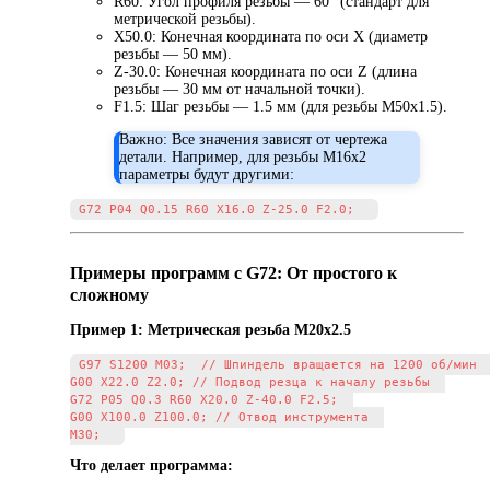
R60: Угол профиля резьбы — 60° (стандарт для
метрической резьбы).
X50.0: Конечная координата по оси X (диаметр
резьбы — 50 мм).
Z-30.0: Конечная координата по оси Z (длина
резьбы — 30 мм от начальной точки).
F1.5: Шаг резьбы — 1.5 мм (для резьбы M50x1.5).
Важно: Все значения зависят от чертежа
детали. Например, для резьбы M16x2
параметры будут другими:
Примеры программ с G72: От простого к
сложному
Пример 1: Метрическая резьба M20x2.5
G97 S1200 M03;  // Шпиндель вращается на 1200 об/мин  
G00 X22.0 Z2.0; // Подвод резца к началу резьбы  

G72 P05 Q0.3 R60 X20.0 Z-40.0 F2.5;  

G00 X100.0 Z100.0; // Отвод инструмента  

Что делает программа: