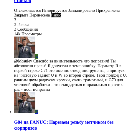
станков
Отслеживается
Игнорируется
Запланировано
Прикреплена
Закрыта
Перенесена
Fanuc
3
3
Голоса
3
Сообщения
14k
Просмотры
K
@Mcauley Спасибо за внимательность что поправил! Ты
абсолютно правы! Я допустил в теме ошибку. Параметр R в
первой строке G71 это именно отвод инструмента, а припуск
на чистовую задают U и W во второй строке. Твой подход с U,
равным двум радиусам кромки, очень грамотный, и G70 для
чистовой обработки - это стандартная и правильная практика.
p.s. - пост поправил
K
G84 на FANUC: Нарезаем резьбу метчиком без
сюрпризов