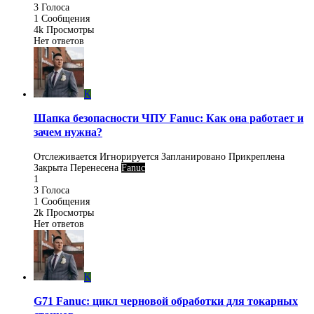
3
Голоса
1
Сообщения
4k
Просмотры
Нет ответов
K
Шапка безопасности ЧПУ Fanuc: Как она работает и
зачем нужна?
Отслеживается
Игнорируется
Запланировано
Прикреплена
Закрыта
Перенесена
Fanuc
1
3
Голоса
1
Сообщения
2k
Просмотры
Нет ответов
K
G71 Fanuc: цикл черновой обработки для токарных