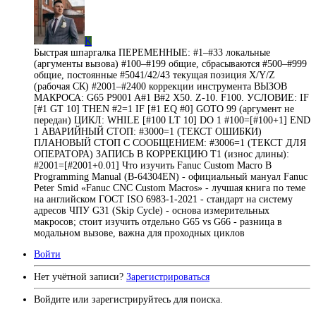
K
Быстрая шпаргалка ПЕРЕМЕННЫЕ: #1–#33 локальные
(аргументы вызова) #100–#199 общие, сбрасываются #500–#999
общие, постоянные #5041/42/43 текущая позиция X/Y/Z
(рабочая СК) #2001–#2400 коррекции инструмента ВЫЗОВ
МАКРОСА: G65 P9001 A#1 B#2 X50. Z-10. F100. УСЛОВИЕ: IF
[#1 GT 10] THEN #2=1 IF [#1 EQ #0] GOTO 99 (аргумент не
передан) ЦИКЛ: WHILE [#100 LT 10] DO 1 #100=[#100+1] END
1 АВАРИЙНЫЙ СТОП: #3000=1 (ТЕКСТ ОШИБКИ)
ПЛАНОВЫЙ СТОП С СООБЩЕНИЕМ: #3006=1 (ТЕКСТ ДЛЯ
ОПЕРАТОРА) ЗАПИСЬ В КОРРЕКЦИЮ T1 (износ длины):
#2001=[#2001+0.01] Что изучить Fanuc Custom Macro B
Programming Manual (B-64304EN) - официальный мануал Fanuc
Peter Smid «Fanuc CNC Custom Macros» - лучшая книга по теме
на английском ГОСТ ISO 6983-1-2021 - стандарт на систему
адресов ЧПУ G31 (Skip Cycle) - основа измерительных
макросов; стоит изучить отдельно G65 vs G66 - разница в
модальном вызове, важна для проходных циклов
Войти
Нет учётной записи?
Зарегистрироваться
Войдите или зарегистрируйтесь для поиска.