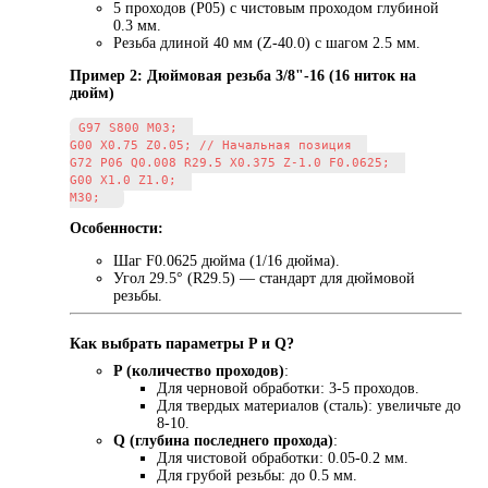
5 проходов (P05) с чистовым проходом глубиной
0.3 мм.
Резьба длиной 40 мм (Z-40.0) с шагом 2.5 мм.
Пример 2: Дюймовая резьба 3/8"-16 (16 ниток на
дюйм)
G97 S800 M03;  

G00 X0.75 Z0.05; // Начальная позиция  

G72 P06 Q0.008 R29.5 X0.375 Z-1.0 F0.0625;  

G00 X1.0 Z1.0;  

Особенности:
Шаг F0.0625 дюйма (1/16 дюйма).
Угол 29.5° (R29.5) — стандарт для дюймовой
резьбы.
Как выбрать параметры P и Q?
P (количество проходов)
:
Для черновой обработки: 3-5 проходов.
Для твердых материалов (сталь): увеличьте до
8-10.
Q (глубина последнего прохода)
:
Для чистовой обработки: 0.05-0.2 мм.
Для грубой резьбы: до 0.5 мм.