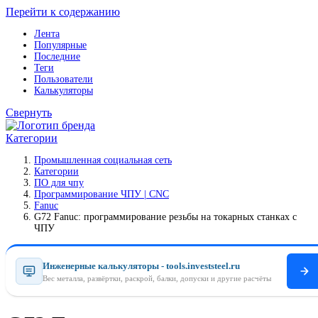
Перейти к содержанию
Лента
Популярные
Последние
Теги
Пользователи
Калькуляторы
Свернуть
Категории
Промышленная социальная сеть
Категории
ПO для чпу
Программирование ЧПУ | CNC
Fanuc
G72 Fanuc: программирование резьбы на токарных станках с
ЧПУ
Инженерные калькуляторы - tools.investsteel.ru
Вес металла, развёртки, раскрой, балки, допуски и другие расчёты