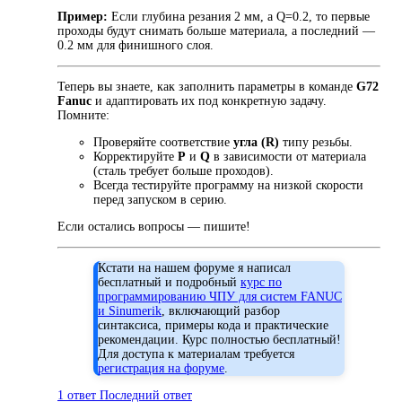
Пример:
Если глубина резания 2 мм, а Q=0.2, то первые
проходы будут снимать больше материала, а последний —
0.2 мм для финишного слоя.
Теперь вы знаете, как заполнить параметры в команде
G72
Fanuc
и адаптировать их под конкретную задачу.
Помните:
Проверяйте соответствие
угла (
R
)
типу резьбы.
Корректируйте
P
и
Q
в зависимости от материала
(сталь требует больше проходов).
Всегда тестируйте программу на низкой скорости
перед запуском в серию.
Если остались вопросы — пишите!
Кстати на нашем форуме я написал
бесплатный и подробный
курс по
программированию ЧПУ для систем FANUC
и Sinumerik
, включающий разбор
синтаксиса, примеры кода и практические
рекомендации. Курс полностью бесплатный!
Для доступа к материалам требуется
регистрация на форуме
.
1 ответ
Последний ответ