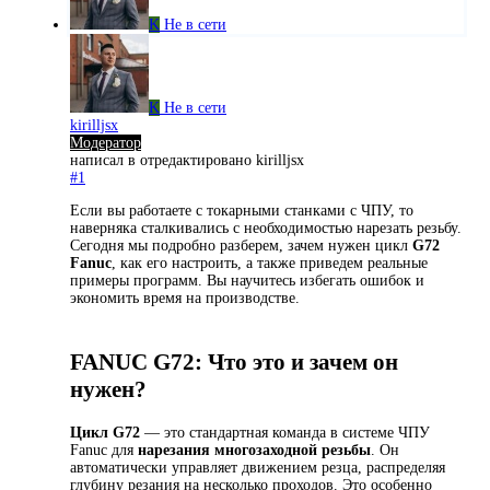
K
Не в сети
K
Не в сети
kirilljsx
Модератор
написал в
отредактировано kirilljsx
#1
Если вы работаете с токарными станками с ЧПУ, то
наверняка сталкивались с необходимостью нарезать резьбу.
Сегодня мы подробно разберем, зачем нужен цикл
G72
Fanuc
, как его настроить, а также приведем реальные
примеры программ. Вы научитесь избегать ошибок и
экономить время на производстве.
FANUC G72: Что это и зачем он
нужен?
Цикл G72
— это стандартная команда в системе ЧПУ
Fanuc для
нарезания многозаходной резьбы
. Он
автоматически управляет движением резца, распределяя
глубину резания на несколько проходов. Это особенно