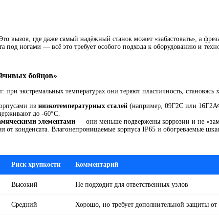
Это вызов, где даже самый надёжный станок может «забастовать», а фре
а под ногами — всё это требует особого подхода к оборудованию и техно
ойчивых бойцов»
: при экстремальных температурах они теряют пластичность, становясь х
корпусами из
низкотемпературных сталей
(например, 09Г2С или 16Г2
держивают до -60°C.
амическими элементами
— они меньше подвержены коррозии и не «зам
ия от конденсата. Влагонепроницаемые корпуса IP65 и обогреваемые шка
Риск хрупкости
Комментарий
Высокий
Не подходит для ответственных узлов
Средний
Хорошо, но требует дополнительной защиты от