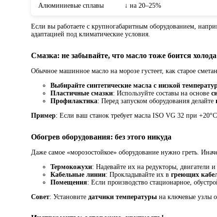
Алюминиевые сплавы
↓ на 20–25%
Если вы работаете с крупногабаритным оборудованием, наприм
адаптацией под климатические условия.
Смазка: не забывайте, что масло тоже боится холода
Обычное машинное масло на морозе густеет, как старое смета
Выбирайте синтетические масла с низкой температу
Пластичные смазки
: Используйте составы на основе
с
Профилактика
: Перед запуском оборудования делайте
Пример
: Если ваш станок требует масла ISO VG 32 при +20°C
Обогрев оборудования: без этого никуда
Даже самое «морозостойкое» оборудование нужно греть. Инач
Термокожухи
: Надевайте их на редукторы, двигатели
Кабельные линии
: Прокладывайте их в
греющих кабе
Помещения
: Если производство стационарное, обустр
Совет
: Установите
датчики температуры
на ключевые узлы о