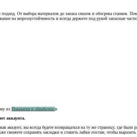
дход. От выбора материалов до запаса смазок и обогрева станков. Помни
ние на морозоустойчивость и всегда держите под рукой запасные части. 
ему из
Покрытия и обработки
в
нет аккаунта.
ав аккаунт, вы всегда будете возвращаться на ту же страницу, где были 
кже сможете сохранять закладки и ставить лайки постам, чтобы выразит