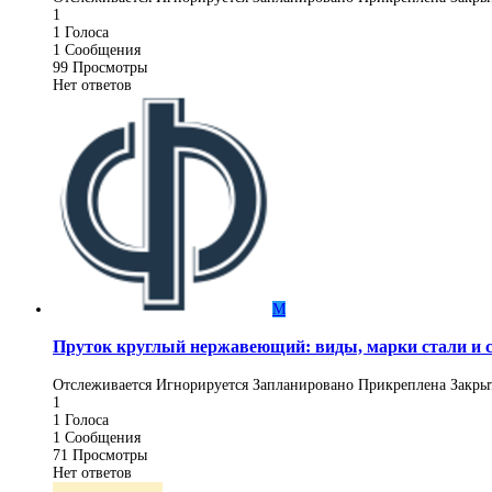
1
1
Голоса
1
Сообщения
99
Просмотры
Нет ответов
М
Пруток круглый нержавеющий: виды, марки стали и 
Отслеживается
Игнорируется
Запланировано
Прикреплена
Закры
1
1
Голоса
1
Сообщения
71
Просмотры
Нет ответов