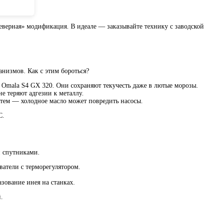
северная» модификация. В идеале — заказывайте технику с заводской
низмов. Как с этим бороться?
 Omala S4 GX 320. Они сохраняют текучесть даже в лютые морозы.
е теряют адгезии к металлу.
стем — холодное масло может повредить насосы.
C.
и спутниками.
атели с терморегулятором.
зование инея на станках.
.