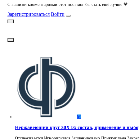
С вашими комментариями этот пост мог бы стать ещё лучше 💗
Зарегистрироваться
Войти
М
Нержавеющий круг 30Х13: состав, применение и выбо
Отслеживается
Игнорируется
Запланировано
Прикреплена
Закры