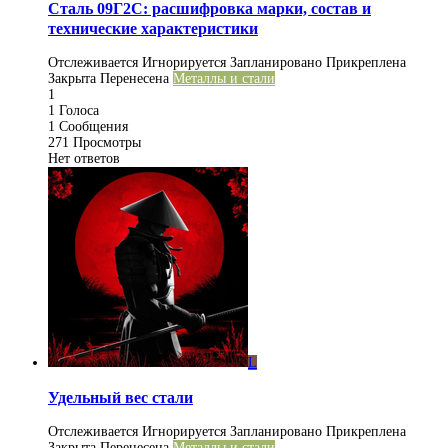
Сталь 09Г2С: расшифровка марки, состав и
технические характеристики
Отслеживается
Игнорируется
Запланировано
Прикреплена
Закрыта
Перенесена
Металлы и стали
1
1
Голоса
1
Сообщения
271
Просмотры
Нет ответов
L
Удельный вес стали
Отслеживается
Игнорируется
Запланировано
Прикреплена
Закрыта
Перенесена
Металлы и стали