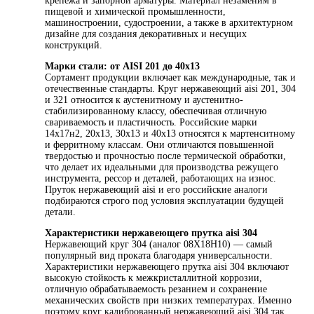
крепежа и запорной арматуры. Материал незаменим в
пищевой и химической промышленности,
машиностроении, судостроении, а также в архитектурном
дизайне для создания декоративных и несущих
конструкций.
Марки стали: от AISI 201 до 40х13
Сортамент продукции включает как международные, так и
отечественные стандарты. Круг нержавеющий aisi 201, 304
и 321 относится к аустенитному и аустенитно-
стабилизированному классу, обеспечивая отличную
свариваемость и пластичность. Российские марки
14х17н2, 20х13, 30х13 и 40х13 относятся к мартенситному
и ферритному классам. Они отличаются повышенной
твердостью и прочностью после термической обработки,
что делает их идеальными для производства режущего
инструмента, рессор и деталей, работающих на износ.
Пруток нержавеющий aisi и его российские аналоги
подбираются строго под условия эксплуатации будущей
детали.
Характеристики нержавеющего прутка aisi 304
Нержавеющий круг 304 (аналог 08Х18Н10) — самый
популярный вид проката благодаря универсальности.
Характеристики нержавеющего прутка aisi 304 включают
высокую стойкость к межкристаллитной коррозии,
отличную обрабатываемость резанием и сохранение
механических свойств при низких температурах. Именно
поэтому круг калиброванный нержавеющий aisi 304 так