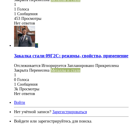
1
1
Голоса
1
Сообщения
453
Просмотры
Нет ответов
K
Закалка стали 09Г2С: режимы, свойства, применение
Отслеживается
Игнорируется
Запланировано
Прикреплена
Закрыта
Перенесена
Металлы и стали
1
0
Голоса
1
Сообщения
3k
Просмотры
Нет ответов
Войти
Нет учётной записи?
Зарегистрироваться
Войдите или зарегистрируйтесь для поиска.