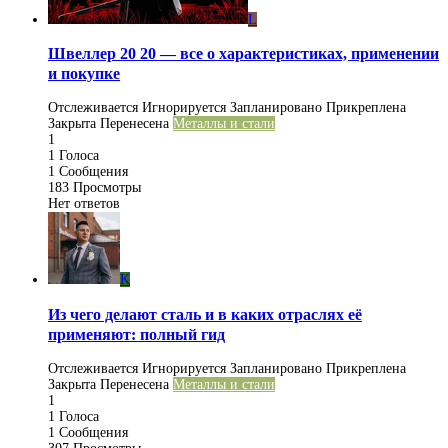
L
Швеллер 20 20 — все о характеристиках, применении
и покупке
Отслеживается
Игнорируется
Запланировано
Прикреплена
Закрыта
Перенесена
Металлы и стали
1
1
Голоса
1
Сообщения
183
Просмотры
Нет ответов
K
Из чего делают сталь и в каких отраслях её
применяют: полный гид
Отслеживается
Игнорируется
Запланировано
Прикреплена
Закрыта
Перенесена
Металлы и стали
1
1
Голоса
1
Сообщения