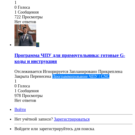
1
0
Голоса
1
Сообщения
722
Просмотры
Нет ответов
K
Программа ЧПУ для прямоугольника: готовые G-
коды и инструкция
Отслеживается
Игнорируется
Запланировано
Прикреплена
Закрыта
Перенесена
Программирование ЧПУ | CNC
1
0
Голоса
1
Сообщения
978
Просмотры
Нет ответов
Войти
Нет учётной записи?
Зарегистрироваться
Войдите или зарегистрируйтесь для поиска.