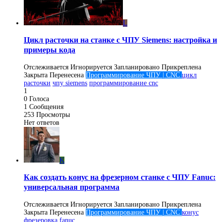
L
Цикл расточки на станке с ЧПУ Siemens: настройка и
примеры кода
Отслеживается
Игнорируется
Запланировано
Прикреплена
Закрыта
Перенесена
Программирование ЧПУ | CNC
цикл
расточки
чпу siemens
программирование cnc
1
0
Голоса
1
Сообщения
253
Просмотры
Нет ответов
K
Как создать конус на фрезерном станке с ЧПУ Fanuc:
универсальная программа
Отслеживается
Игнорируется
Запланировано
Прикреплена
Закрыта
Перенесена
Программирование ЧПУ | CNC
конус
фрезеровка
fanuc