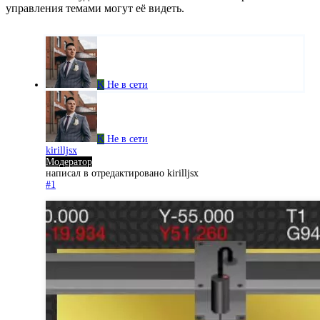
управления темами могут её видеть.
K
Не в сети
K
Не в сети
kirilljsx
Модератор
написал в
отредактировано kirilljsx
#1