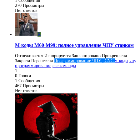
1
Сообщения
270
Просмотры
Нет ответов
K
М-коды M60-M99: полное управление ЧПУ станком
Отслеживается
Игнорируется
Запланировано
Прикреплена
Закрыта
Перенесена
Программирование ЧПУ | CNC
м-коды
чпу
программирование
cnc команды
1
0
Голоса
1
Сообщения
467
Просмотры
Нет ответов