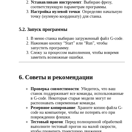
Устанавливаю инструмент
: Выбираю фрезу,
соответствующую параметрам программы.
Настройка нулевой точки
: Определяю начальную
точку (нулевую координату) для станка.
5.2. Запуск программы
В меню станка выбираю загруженный файл G-code.
Нажимаю кнопку “Start” или “Run”, чтобы
запустить программу.
Слежу за процессом выполнения, чтобы вовремя
заметить возможные ошибки.
6. Советы и рекомендации
Проверка совместимости
: Убедитесь, что ваш
станок поддерживает все команды, использованные
в G-code. Некоторые старые модели могут не
распознавать современные команды.
Резервное копирование
: Храните копию файла G-
code на компьютере, чтобы не потерять его при
повреждении флешки.
Тестовый прогон
: Перед полноценной обработкой
выполните тестовый прогон на малой скорости,
чтобы проверить траекторию движения