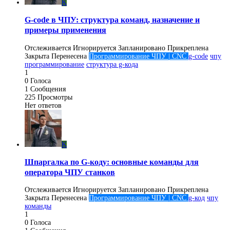
K
G-code в ЧПУ: структура команд, назначение и
примеры применения
Отслеживается
Игнорируется
Запланировано
Прикреплена
Закрыта
Перенесена
Программирование ЧПУ | CNC
g-code
чпу
программирование
структура g-кода
1
0
Голоса
1
Сообщения
225
Просмотры
Нет ответов
K
Шпаргалка по G-коду: основные команды для
оператора ЧПУ станков
Отслеживается
Игнорируется
Запланировано
Прикреплена
Закрыта
Перенесена
Программирование ЧПУ | CNC
g-код
чпу
команды
1
0
Голоса