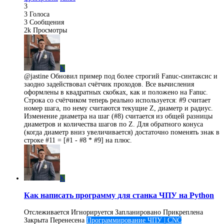
3
3
Голоса
3
Сообщения
2k
Просмотры
K
@jastine Обновил пример под более строгий Fanuc-синтаксис и
заодно задействовал счётчик проходов. Все вычисления
оформлены в квадратных скобках, как и положено на Fanuc.
Строка со счётчиком теперь реально используется: #9 считает
номер шага, по нему считаются текущие Z, диаметр и радиус.
Изменение диаметра на шаг (#8) считается из общей разницы
диаметров и количества шагов по Z. Для обратного конуса
(когда диаметр вниз увеличивается) достаточно поменять знак в
строке #11 = [#1 - #8 * #9] на плюс.
K
Как написать программу для станка ЧПУ на Python
Отслеживается
Игнорируется
Запланировано
Прикреплена
Закрыта
Перенесена
Программирование ЧПУ | CNC