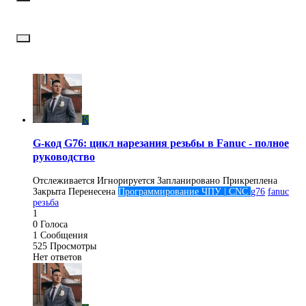
K
G-код G76: цикл нарезания резьбы в Fanuc - полное
руководство
Отслеживается
Игнорируется
Запланировано
Прикреплена
Закрыта
Перенесена
Программирование ЧПУ | CNC
g76
fanuc
резьба
1
0
Голоса
1
Сообщения
525
Просмотры
Нет ответов