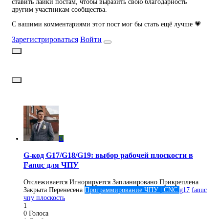
ставить лайки постам, чтобы выразить свою благодарность
другим участникам сообщества.
С вашими комментариями этот пост мог бы стать ещё лучше 💗
Зарегистрироваться
Войти
K
G-код G17/G18/G19: выбор рабочей плоскости в
Fanuc для ЧПУ
Отслеживается
Игнорируется
Запланировано
Прикреплена
Закрыта
Перенесена
Программирование ЧПУ | CNC
g17
fanuc
чпу плоскость
1
0
Голоса