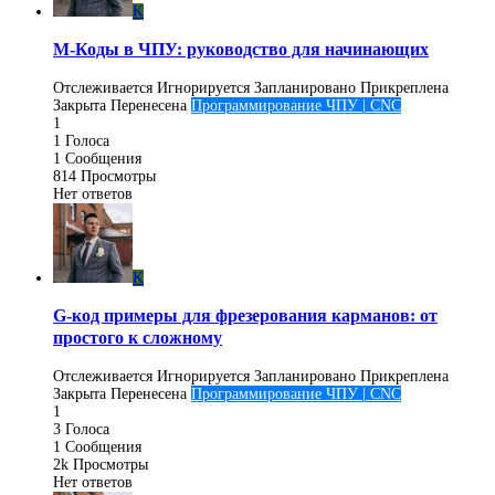
K
M-Коды в ЧПУ: руководство для начинающих
Отслеживается
Игнорируется
Запланировано
Прикреплена
Закрыта
Перенесена
Программирование ЧПУ | CNC
1
1
Голоса
1
Сообщения
814
Просмотры
Нет ответов
K
G-код примеры для фрезерования карманов: от
простого к сложному
Отслеживается
Игнорируется
Запланировано
Прикреплена
Закрыта
Перенесена
Программирование ЧПУ | CNC
1
3
Голоса
1
Сообщения
2k
Просмотры
Нет ответов