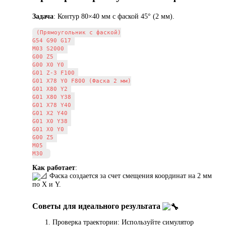
Задача
: Контур 80×40 мм с фаской 45° (2 мм).
(Прямоугольник с фаской)

G54 G90 G17 

M03 S2000 

G00 Z5 

G00 X0 Y0 

G01 Z-3 F100 

G01 X78 Y0 F800 (Фаска 2 мм)

G01 X80 Y2 

G01 X80 Y38 

G01 X78 Y40 

G01 X2 Y40 

G01 X0 Y38 

G01 X0 Y0 

G00 Z5 

M05 

Как работает
:
Фаска создается за счет смещения координат на 2 мм
по X и Y.
Советы для идеального результата
Проверка траектории: Используйте симулятор