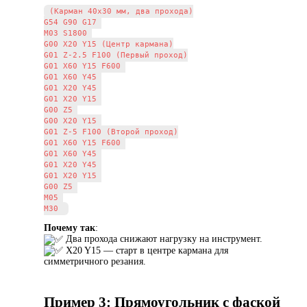
(Карман 40x30 мм, два прохода)

G54 G90 G17 

M03 S1800 

G00 X20 Y15 (Центр кармана)

G01 Z-2.5 F100 (Первый проход)

G01 X60 Y15 F600 

G01 X60 Y45 

G01 X20 Y45 

G01 X20 Y15 

G00 Z5 

G00 X20 Y15 

G01 Z-5 F100 (Второй проход)

G01 X60 Y15 F600 

G01 X60 Y45 

G01 X20 Y45 

G01 X20 Y15 

G00 Z5 

M05 

Почему так
:
Два прохода снижают нагрузку на инструмент.
X20 Y15 — старт в центре кармана для
симметричного резания.
Пример 3: Прямоугольник с фаской