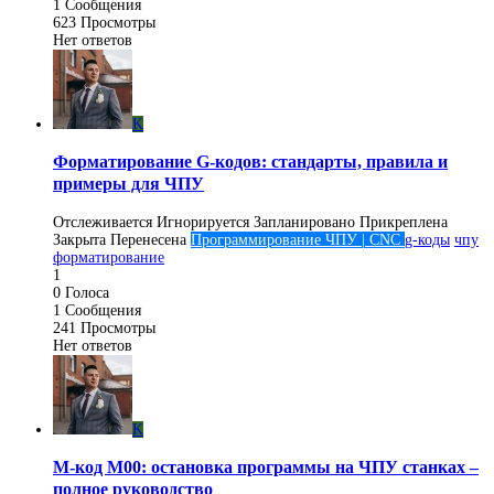
1
Сообщения
623
Просмотры
Нет ответов
K
Форматирование G-кодов: стандарты, правила и
примеры для ЧПУ
Отслеживается
Игнорируется
Запланировано
Прикреплена
Закрыта
Перенесена
Программирование ЧПУ | CNC
g-коды
чпу
форматирование
1
0
Голоса
1
Сообщения
241
Просмотры
Нет ответов
K
M-код M00: остановка программы на ЧПУ станках –
полное руководство