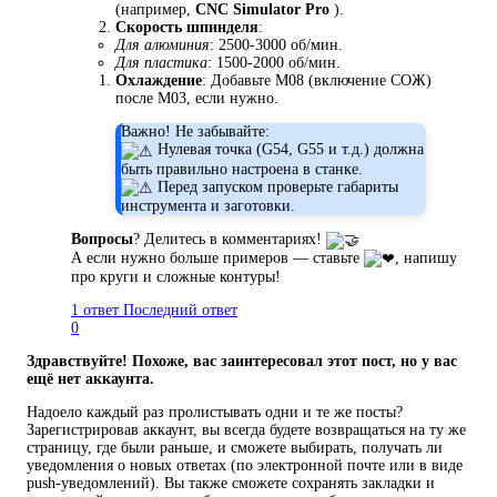
(например,
CNC Simulator Pro
).
Скорость шпинделя
:
Для алюминия
: 2500-3000 об/мин.
Для пластика
: 1500-2000 об/мин.
Охлаждение
: Добавьте M08 (включение СОЖ)
после M03, если нужно.
Важно! Не забывайте:
️ Нулевая точка (G54, G55 и т.д.) должна
быть правильно настроена в станке.
️ Перед запуском проверьте габариты
инструмента и заготовки.
Вопросы
? Делитесь в комментариях!
А если нужно больше примеров — ставьте
️, напишу
про круги и сложные контуры!
1 ответ
Последний ответ
0
Здравствуйте! Похоже, вас заинтересовал этот пост, но у вас
ещё нет аккаунта.
Надоело каждый раз пролистывать одни и те же посты?
Зарегистрировав аккаунт, вы всегда будете возвращаться на ту же
страницу, где были раньше, и сможете выбирать, получать ли
уведомления о новых ответах (по электронной почте или в виде
push-уведомлений). Вы также сможете сохранять закладки и