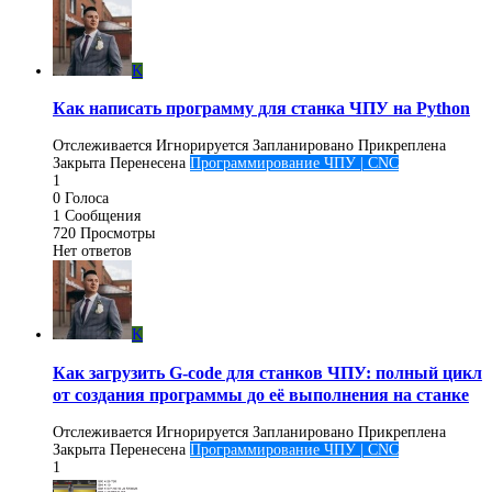
K
Как написать программу для станка ЧПУ на Python
Отслеживается
Игнорируется
Запланировано
Прикреплена
Закрыта
Перенесена
Программирование ЧПУ | CNC
1
0
Голоса
1
Сообщения
720
Просмотры
Нет ответов
K
Как загрузить G-code для станков ЧПУ: полный цикл
от создания программы до её выполнения на станке
Отслеживается
Игнорируется
Запланировано
Прикреплена
Закрыта
Перенесена
Программирование ЧПУ | CNC
1