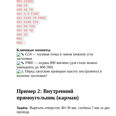
M03 S2500 

G00 Z5 

G00 X0 Y0 

G01 Z-3 F100 

G01 X100 Y0 F800 

G01 X100 Y50 

G01 X0 Y50 

G01 X0 Y0 

G00 Z5 

M05 

Ключевые моменты
:
G54 — нулевая точка в левом нижнем углу
заготовки.
F800 — подача 800 мм/мин (для стали можно
уменьшить до 400-500).
️ Перед запуском проверьте высоту инструмента и
наличие заготовки!
Пример 2: Внутренний
прямоугольник (карман)
Задача
: Вырезать отверстие 40×30 мм, глубина 5 мм за два
прохода.