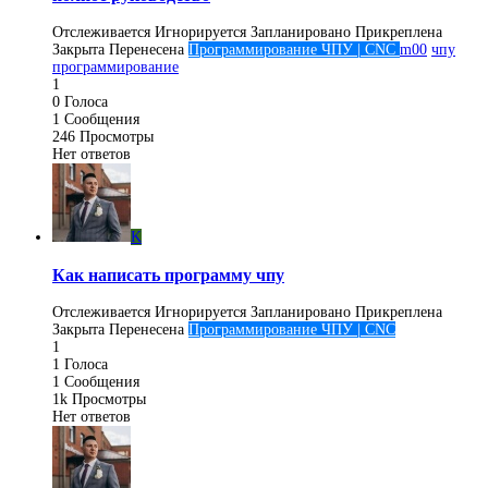
Отслеживается
Игнорируется
Запланировано
Прикреплена
Закрыта
Перенесена
Программирование ЧПУ | CNC
m00
чпу
программирование
1
0
Голоса
1
Сообщения
246
Просмотры
Нет ответов
K
Как написать программу чпу
Отслеживается
Игнорируется
Запланировано
Прикреплена
Закрыта
Перенесена
Программирование ЧПУ | CNC
1
1
Голоса
1
Сообщения
1k
Просмотры
Нет ответов