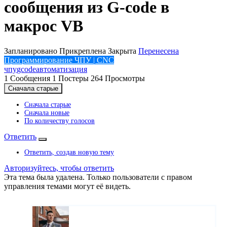
сообщения из G-code в
макрос VB
Запланировано
Прикреплена
Закрыта
Перенесена
Программирование ЧПУ | CNC
чпу
gcode
автоматизация
1
Сообщения
1
Постеры
264
Просмотры
Сначала старые
Сначала старые
Сначала новые
По количеству голосов
Ответить
Ответить, создав новую тему
Авторизуйтесь, чтобы ответить
Эта тема была удалена. Только пользователи с правом
управления темами могут её видеть.