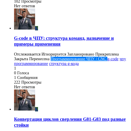
102
Просмотры
Нет ответов
K
G-code в ЧПУ: структура команд, назначение и
примеры применения
Отслеживается
Игнорируется
Запланировано
Прикреплена
Закрыта
Перенесена
Программирование ЧПУ | CNC
g-code
чпу
программирование
структура g-кода
1
0
Голоса
1
Сообщения
222
Просмотры
Нет ответов
K
Конвертация циклов сверления G81-G83 под разные
стойки