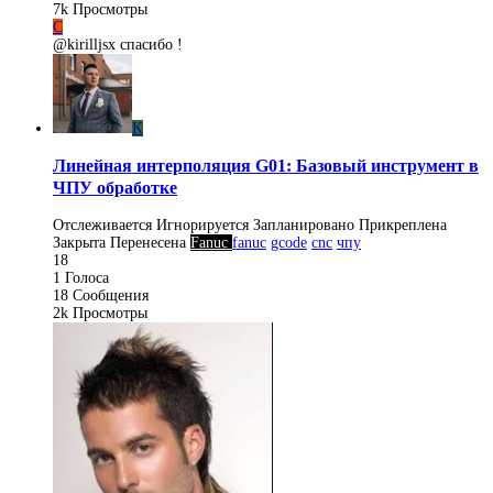
7k
Просмотры
C
@kirilljsx спасибо !
K
Линейная интерполяция G01: Базовый инструмент в
ЧПУ обработке
Отслеживается
Игнорируется
Запланировано
Прикреплена
Закрыта
Перенесена
Fanuc
fanuc
gcode
cnc
чпу
18
1
Голоса
18
Сообщения
2k
Просмотры