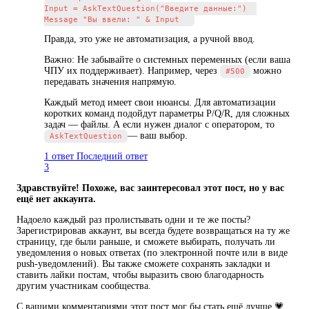
Input = AskTextQuestion("Введите данные:")  

Правда, это уже не автоматизация, а ручной ввод.
Важно: Не забывайте о системных переменных (если ваша
ЧПУ их поддерживает). Например, через
можно
#500
передавать значения напрямую.
Каждый метод имеет свои нюансы. Для автоматизации
коротких команд подойдут параметры P/Q/R, для сложных
задач — файлы. А если нужен диалог с оператором, то
— ваш выбор.
AskTextQuestion
1 ответ
Последний ответ
3
Здравствуйте! Похоже, вас заинтересовал этот пост, но у вас
ещё нет аккаунта.
Надоело каждый раз пролистывать одни и те же посты?
Зарегистрировав аккаунт, вы всегда будете возвращаться на ту же
страницу, где были раньше, и сможете выбирать, получать ли
уведомления о новых ответах (по электронной почте или в виде
push-уведомлений). Вы также сможете сохранять закладки и
ставить лайки постам, чтобы выразить свою благодарность
другим участникам сообщества.
С вашими комментариями этот пост мог бы стать ещё лучше 💗