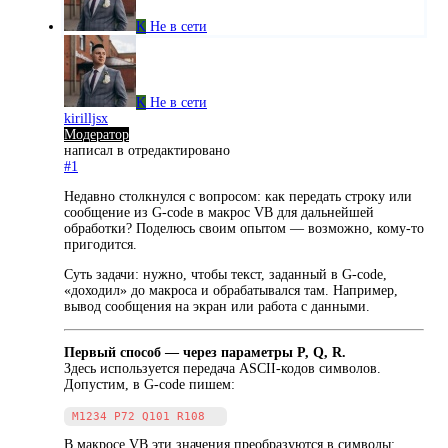
K
Не в сети
K
Не в сети
kirilljsx
Модератор
написал в
отредактировано
#1
Недавно столкнулся с вопросом: как передать строку или
сообщение из G-code в макрос VB для дальнейшей
обработки? Поделюсь своим опытом — возможно, кому-то
пригодится.
Суть задачи: нужно, чтобы текст, заданный в G-code,
«доходил» до макроса и обрабатывался там. Например,
вывод сообщения на экран или работа с данными.
Первый способ — через параметры P, Q, R.
Здесь используется передача ASCII-кодов символов.
Допустим, в G-code пишем:
В макросе VB эти значения преобразуются в символы: