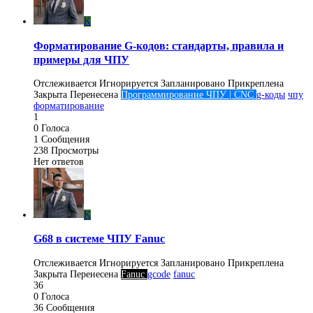
K
Форматирование G-кодов: стандарты, правила и
примеры для ЧПУ
Отслеживается
Игнорируется
Запланировано
Прикреплена
Закрыта
Перенесена
Программирование ЧПУ | CNC
g-коды
чпу
форматирование
1
0
Голоса
1
Сообщения
238
Просмотры
Нет ответов
K
G68 в системе ЧПУ Fanuc
Отслеживается
Игнорируется
Запланировано
Прикреплена
Закрыта
Перенесена
Fanuc
gcode
fanuc
36
0
Голоса
36
Сообщения