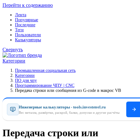
Перейти к содержанию
Лента
Популярные
Последние
Теги
Пользователи
Калькуляторы
Свернуть
Категории
Промышленная социальная сеть
Категории
ПO для чпу
Программирование ЧПУ | CNC
Передача строки или сообщения из G-code в макрос VB
Инженерные калькуляторы - tools.investsteel.ru
Вес металла, развёртки, раскрой, балки, допуски и другие расчёты
Передача строки или