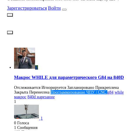
Зарегистрироваться
Войти
K
Макрос WHILE для параметрического G84 на 840D
Отслеживается
Игнорируется
Запланировано
Прикреплена
Закрыта
Перенесена
Программирование ЧПУ | CNC
g84
while
макрос
840d нарезание
1
1
0
Голоса
1
Сообщения