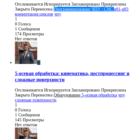
Отслеживается
Игнорируется
Запланировано
Прикреплена
Закрыта
Перенесена
Программирование ЧПУ | CNC
g81-g83
конвертация циклов
чпу
1
0
Голоса
1
Сообщения
174
Просмотры
Нет ответов
K
5-осевая обработка: кинематика, постпроцессинг и
сложные поверхности
Отслеживается
Игнорируется
Запланировано
Прикреплена
Закрыта
Перенесена
Оборудование
5-осевая обработка
чпу
сложные поверхности
1
0
Голоса
1
Сообщения
145
Просмотры
Нет ответов