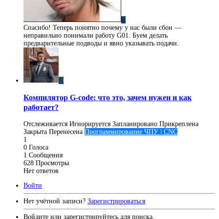
К
Спасибо! Теперь понятно почему у нас были сбои —
неправильно понимали работу G01. Буем делать
предварительные подводы и явно указывать подачи.
K
Компилятор G-code: что это, зачем нужен и как
работает?
Отслеживается
Игнорируется
Запланировано
Прикреплена
Закрыта
Перенесена
Программирование ЧПУ | CNC
1
0
Голоса
1
Сообщения
628
Просмотры
Нет ответов
Войти
Нет учётной записи?
Зарегистрироваться
Войдите или зарегистрируйтесь для поиска.