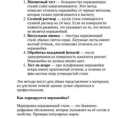
Магнитный тест
— большинство нержавеющих
сталей слабо намагничиваются. Этот метод
помогает отличить нержавейку от черных металлов,
которые сильно притягиваются к магниту.
Солевой раствор
— кусок стали помещается в
солевой раствор на 24 часа. Если на поверхности
появится ржавчина, это указывает на то, что металл
не является нержавейкой.
Визуальная оценка
— текстура нержавеющей
стали обычно светло-серая. Латунные листы имеют
желтый оттенок, что позволяет отличить их от
нержавейки.
Обработка наждачной бумагой
— после
зашкуривания на поверхность наносится реагент.
Нержавейка не должна менять цвет.
Тест по искре
— при шлифовании нержавейки
искры имеют красноватый оттенок, в отличие от
ярко-желтых искр углеродистой стали.
Эти методы могут дать общее представление о материале,
но для более точной оценки лучше обратиться к
профессионалам.
Как маркируется нержавейка?
Маркировка нержавеющей стали — это буквенно-
цифровые обозначения, которые указывают на её состав и
свойства. Примеры популярных марок: