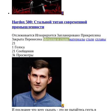
L
Hardox 500: Стальной титан современной
промышленности
Отслеживается
Игнорируется
Запланировано
Прикреплена
Закрыта
Перенесена
Металлы и стали
материалы
стали
сплавы
21
1
Голоса
21
Сообщения
3k
Просмотры
А
И последнее что хочу сказать - это не пытайтесь гнуть в