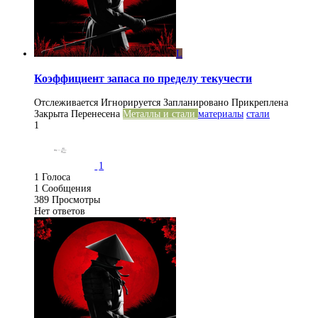
L
Коэффициент запаса по пределу текучести
Отслеживается
Игнорируется
Запланировано
Прикреплена
Закрыта
Перенесена
Металлы и стали
материалы
стали
1
1
1
Голоса
1
Сообщения
389
Просмотры
Нет ответов