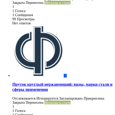
Закрыта
Перенесена
Металлы и стали
1
1
Голоса
1
Сообщения
99
Просмотры
Нет ответов
М
Пруток круглый нержавеющий: виды, марки стали и
сферы применения
Отслеживается
Игнорируется
Запланировано
Прикреплена
Закрыта
Перенесена
Металлы и стали
1
1
Голоса
1
Сообщения