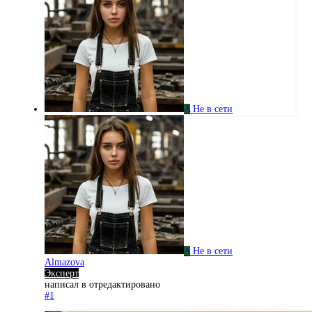
A
Не в сети
A
Не в сети
Almazova
Эксперт
написал в
отредактировано
#1