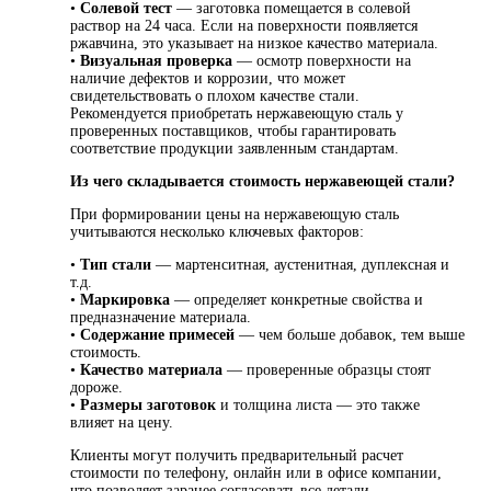
•
Солевой тест
— заготовка помещается в солевой
раствор на 24 часа. Если на поверхности появляется
ржавчина, это указывает на низкое качество материала.
•
Визуальная проверка
— осмотр поверхности на
наличие дефектов и коррозии, что может
свидетельствовать о плохом качестве стали.
Рекомендуется приобретать нержавеющую сталь у
проверенных поставщиков, чтобы гарантировать
соответствие продукции заявленным стандартам.
Из чего складывается стоимость нержавеющей стали?
При формировании цены на нержавеющую сталь
учитываются несколько ключевых факторов:
•
Тип стали
— мартенситная, аустенитная, дуплексная и
т.д.
•
Маркировка
— определяет конкретные свойства и
предназначение материала.
•
Содержание примесей
— чем больше добавок, тем выше
стоимость.
•
Качество материала
— проверенные образцы стоят
дороже.
•
Размеры заготовок
и толщина листа — это также
влияет на цену.
Клиенты могут получить предварительный расчет
стоимости по телефону, онлайн или в офисе компании,
что позволяет заранее согласовать все детали.