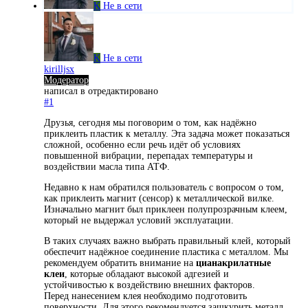
K
Не в сети
K
Не в сети
kirilljsx
Модератор
написал в
отредактировано
#1
Друзья, сегодня мы поговорим о том, как надёжно
приклеить пластик к металлу. Эта задача может показаться
сложной, особенно если речь идёт об условиях
повышенной вибрации, перепадах температуры и
воздействии масла типа АТФ.
Недавно к нам обратился пользователь с вопросом о том,
как приклеить магнит (сенсор) к металлической вилке.
Изначально магнит был приклеен полупрозрачным клеем,
который не выдержал условий эксплуатации.
В таких случаях важно выбрать правильный клей, который
обеспечит надёжное соединение пластика с металлом. Мы
рекомендуем обратить внимание на
цианакрилатные
клеи
, которые обладают высокой адгезией и
устойчивостью к воздействию внешних факторов.
Перед нанесением клея необходимо подготовить
поверхности. Для этого рекомендуется зашкурить металл