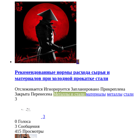
L
Рекомендованные нормы расхода сырья и
материалов при холодной прокатке стали
Отслеживается
Игнорируется
Запланировано
Прикреплена
Закрыта
Перенесена
Металлы и стали
материалы
металлы
стали
3
3
0
Голоса
3
Сообщения
415
Просмотры