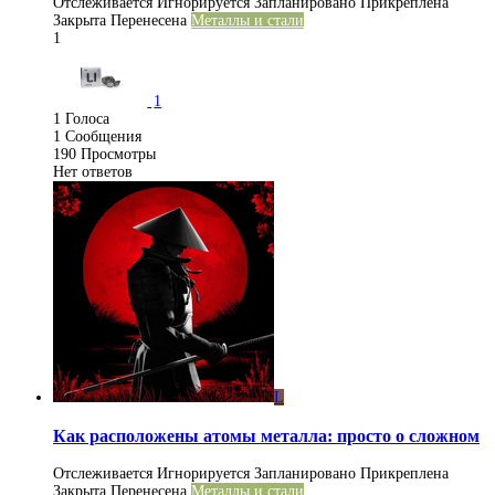
Отслеживается
Игнорируется
Запланировано
Прикреплена
Закрыта
Перенесена
Металлы и стали
1
1
1
Голоса
1
Сообщения
190
Просмотры
Нет ответов
L
Как расположены атомы металла: просто о сложном
Отслеживается
Игнорируется
Запланировано
Прикреплена
Закрыта
Перенесена
Металлы и стали