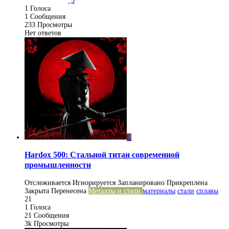
3
1
Голоса
1
Сообщения
233
Просмотры
Нет ответов
L
Hardox 500: Стальной титан современной
промышленности
Отслеживается
Игнорируется
Запланировано
Прикреплена
Закрыта
Перенесена
Металлы и стали
материалы
стали
сплавы
21
1
Голоса
21
Сообщения
3k
Просмотры