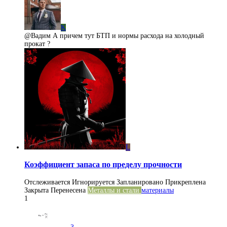
K
@Вадим А причем тут БТП и нормы расхода на холодный
прокат ?
L
Коэффициент запаса по пределу прочности
Отслеживается
Игнорируется
Запланировано
Прикреплена
Закрыта
Перенесена
Металлы и стали
материалы
1