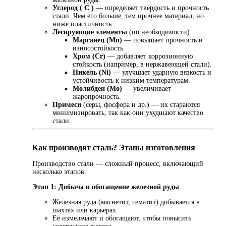
Углерод ( C )
— определяет твёрдость и прочность
стали. Чем его больше, тем прочнее материал, но
ниже пластичность.
Легирующие элементы
(по необходимости):
Марганец (Mn)
— повышает прочность и
износостойкость.
Хром (Cr)
— добавляет коррозионную
стойкость (например, в нержавеющей стали).
Никель (Ni)
— улучшает ударную вязкость и
устойчивость к низким температурам.
Молибден (Mo)
— увеличивает
жаропрочность.
Примеси
(серы, фосфора и др.) — их стараются
минимизировать, так как они ухудшают качество
стали.
Как производят сталь? Этапы изготовления
Производство стали — сложный процесс, включающий
несколько этапов:
Этап 1: Добыча и обогащение железной руды
Железная руда (магнетит, гематит) добывается в
шахтах или карьерах.
Её измельчают и обогащают, чтобы повысить