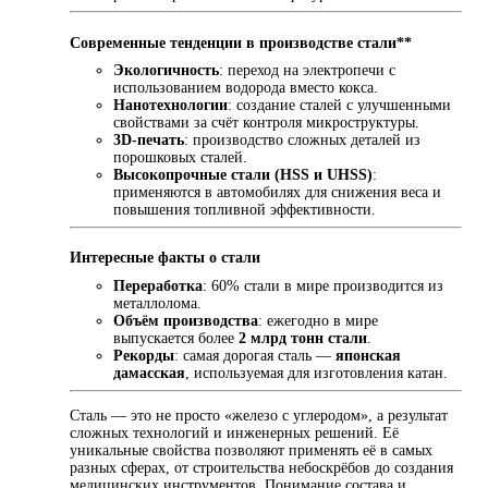
Современные тенденции в производстве стали**
Экологичность
: переход на электропечи с
использованием водорода вместо кокса.
Нанотехнологии
: создание сталей с улучшенными
свойствами за счёт контроля микроструктуры.
3D-печать
: производство сложных деталей из
порошковых сталей.
Высокопрочные стали (HSS и UHSS)
:
применяются в автомобилях для снижения веса и
повышения топливной эффективности.
Интересные факты о стали
Переработка
: 60% стали в мире производится из
металлолома.
Объём производства
: ежегодно в мире
выпускается более
2 млрд тонн стали
.
Рекорды
: самая дорогая сталь —
японская
дамасская
, используемая для изготовления катан.
Сталь — это не просто «железо с углеродом», а результат
сложных технологий и инженерных решений. Её
уникальные свойства позволяют применять её в самых
разных сферах, от строительства небоскрёбов до создания
медицинских инструментов. Понимание состава и