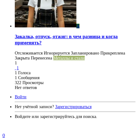
A
Закалка, отпуск, отжиг: в чем разница и когда
применять?
Отслеживается
Игнорируется
Запланировано
Прикреплена
Закрыта
Перенесена
Металлы и стали
1
1
1
Голоса
1
Сообщения
322
Просмотры
Нет ответов
Войти
Нет учётной записи?
Зарегистрироваться
Войдите или зарегистрируйтесь для поиска.
0