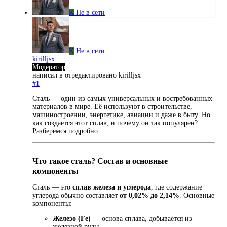
K
Не в сети
K
Не в сети
kirilljsx
Модератор
написал в
отредактировано kirilljsx
#1
Сталь — один из самых универсальных и востребованных
материалов в мире. Её используют в строительстве,
машиностроении, энергетике, авиации и даже в быту. Но
как создаётся этот сплав, и почему он так популярен?
Разберёмся подробно.
Что такое сталь? Состав и основные
компоненты
Сталь — это
сплав железа и углерода
, где содержание
углерода обычно составляет
от 0,02% до 2,14%
. Основные
компоненты:
Железо (Fe)
— основа сплава, добывается из
железной руды.