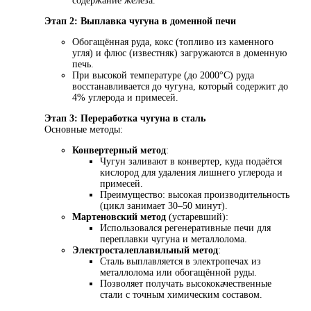
содержание железа.
Этап 2: Выплавка чугуна в доменной печи
Обогащённая руда, кокс (топливо из каменного
угля) и флюс (известняк) загружаются в доменную
печь.
При высокой температуре (до 2000°C) руда
восстанавливается до чугуна, который содержит до
4% углерода и примесей.
Этап 3: Переработка чугуна в сталь
Основные методы:
Конвертерный метод
:
Чугун заливают в конвертер, куда подаётся
кислород для удаления лишнего углерода и
примесей.
Преимущество: высокая производительность
(цикл занимает 30–50 минут).
Мартеновский метод
(устаревший):
Использовался регенеративные печи для
переплавки чугуна и металлолома.
Электросталеплавильный метод
:
Сталь выплавляется в электропечах из
металлолома или обогащённой руды.
Позволяет получать высококачественные
стали с точным химическим составом.