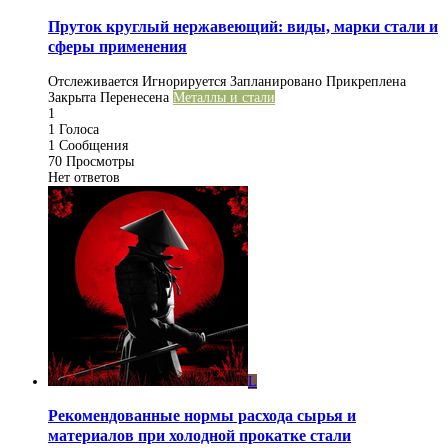
Пруток круглый нержавеющий: виды, марки стали и
сферы применения
Отслеживается
Игнорируется
Запланировано
Прикреплена
Закрыта
Перенесена
Металлы и стали
1
1
Голоса
1
Сообщения
70
Просмотры
Нет ответов
L
Рекомендованные нормы расхода сырья и
материалов при холодной прокатке стали