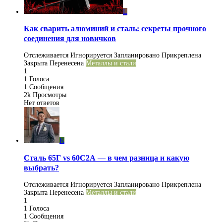
L
Как сварить алюминий и сталь: секреты прочного
соединения для новичков
Отслеживается
Игнорируется
Запланировано
Прикреплена
Закрыта
Перенесена
Металлы и стали
1
1
Голоса
1
Сообщения
2k
Просмотры
Нет ответов
K
Сталь 65Г vs 60С2А — в чем разница и какую
выбрать?
Отслеживается
Игнорируется
Запланировано
Прикреплена
Закрыта
Перенесена
Металлы и стали
1
1
Голоса
1
Сообщения