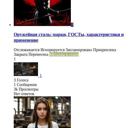
L
Оружейная сталь: марки, ГОСТы, характеристики и
применение
Отслеживается
Игнорируется
Запланировано
Прикреплена
Закрыта
Перенесена
Металлы и стали
1
1
3
Голоса
1
Сообщения
3k
Просмотры
Нет ответов