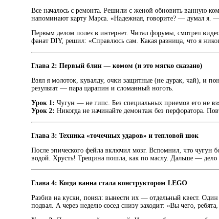
Все началось с ремонта. Решили с женой обновить ванную комн
напоминают карту Марса. «Надежная, говорите? — думал я. — 
Первым делом полез в интернет. Читал форумы, смотрел видео
фанат DIY, решил: «Справлюсь сам. Какая разница, что я никог
Глава 2: Первый блин — комом (и это мягко сказано)
Взял я молоток, кувалду, очки защитные (не дурак, чай), и по
результат — пара царапин и сломанный ноготь.
Урок 1:
Чугун — не гипс. Без специальных приемов его не вз
Урок 2:
Никогда не начинайте демонтаж без перфоратора. Пов
Глава 3: Техника «точечных ударов» и тепловой шок
После эпического фейла включил мозг. Вспомнил, что чугун бо
водой. Хрусть! Трещина пошла, как по маслу. Дальше — дело
Глава 4: Когда ванна стала конструктором LEGO
Разбив на куски, понял: вынести их — отдельный квест. Один 
подвал. А через неделю сосед снизу заходит: «Вы чего, ребят