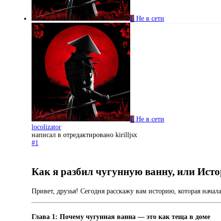
L
Не в сети
L
Не в сети
locolizator
написал в
отредактировано kirilljsx
#1
Как я разбил чугунную ванну, или Исто
Привет, друзья! Сегодня расскажу вам историю, которая начал
Глава 1: Почему чугунная ванна — это как теща в доме