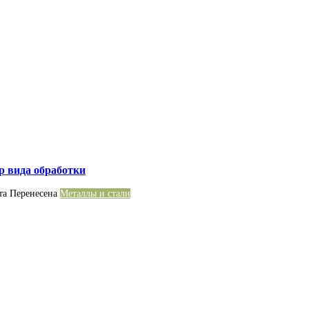
р вида обработки
та
Перенесена
Металлы и стали