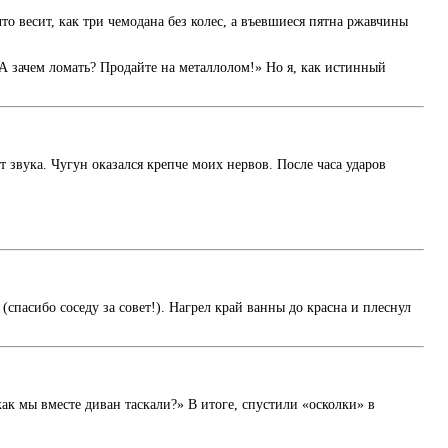
то весит, как три чемодана без колес, а въевшиеся пятна ржавчины
«А зачем ломать? Продайте на металлолом!» Но я, как истинный
т звука. Чугун оказался крепче моих нервов. После часа ударов
спасибо соседу за совет!). Нагрел край ванны до красна и плеснул
ак мы вместе диван таскали?» В итоге, спустили «осколки» в