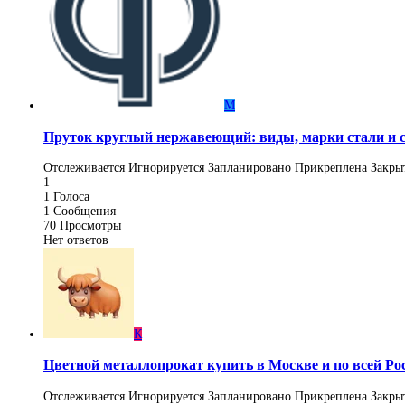
М
Пруток круглый нержавеющий: виды, марки стали и 
Отслеживается
Игнорируется
Запланировано
Прикреплена
Закры
1
1
Голоса
1
Сообщения
70
Просмотры
Нет ответов
К
Цветной металлопрокат купить в Москве и по всей Ро
Отслеживается
Игнорируется
Запланировано
Прикреплена
Закры