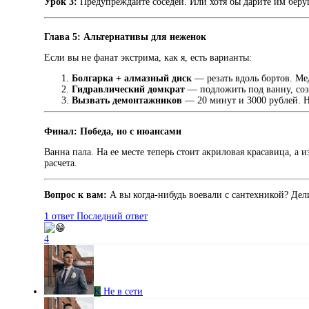
Урок 3:
Предупреждайте соседей. Или хотя бы дарите им беру
Глава 5: Альтернативы для неженок
Если вы не фанат экстрима, как я, есть варианты:
Болгарка + алмазный диск
— резать вдоль бортов. Ме
Гидравлический домкрат
— подложить под ванну, созда
Вызвать демонтажников
— 20 минут и 3000 рублей. Н
Финал: Победа, но с нюансами
Ванна пала. На ее месте теперь стоит акриловая красавица, а 
расчета.
Вопрос к вам:
А вы когда-нибудь воевали с сантехникой? Дел
1 ответ
Последний ответ
4
K
Не в сети