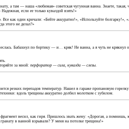
ату, а там — наша «любимая» советская чугунная ванна. Знаете, такая, ч
Надежная, если ее только кувалдой взять!»
. Все как один кричали: «Бейте аккуратно!», «Используйте болгарку!», 
да этого не делал?»
неслась. Бабахнул по бортику — и… кряк! Не ванна, а я чуть не крякнул о
ять.
торяйте за мной:
перфоратор — сила, кувалда — слезы
.
ится резких перепадов температур. Нашел в гараже пропановую горелку (
 техники: вдоль трещины аккуратно долбил молотком с зубилом.
фрагмент весил, как гиря. Пришлось звать жену: «Дорогая, а помнишь, к
а, гранату в ванной взрывали? У меня на потолке трещина!»