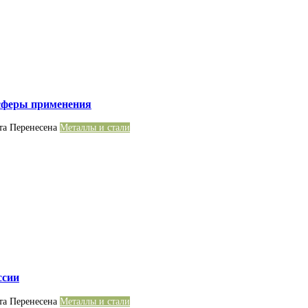
сферы применения
та
Перенесена
Металлы и стали
ссии
та
Перенесена
Металлы и стали