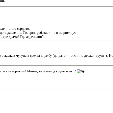
ши.
дленно, но сердито.
ть давление. Говорят, работает, но я не рискнул.
о где драма? Где адреналин?
из осколков чугуна я сделал клумбу (да-да, они отлично держат грунт!).
итесь историями! Может, ваш метод круче моего?