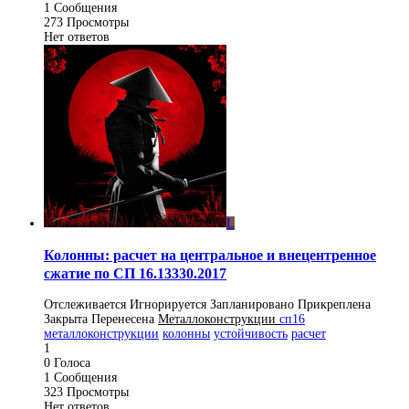
1
Сообщения
273
Просмотры
Нет ответов
L
Колонны: расчет на центральное и внецентренное
сжатие по СП 16.13330.2017
Отслеживается
Игнорируется
Запланировано
Прикреплена
Закрыта
Перенесена
Металлоконструкции
сп16
металлоконструкции
колонны
устойчивость
расчет
1
0
Голоса
1
Сообщения
323
Просмотры
Нет ответов