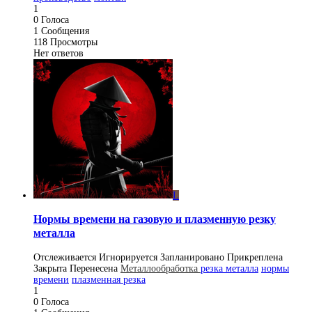
1
0
Голоса
1
Сообщения
118
Просмотры
Нет ответов
L
Нормы времени на газовую и плазменную резку
металла
Отслеживается
Игнорируется
Запланировано
Прикреплена
Закрыта
Перенесена
Металлообработка
резка металла
нормы
времени
плазменная резка
1
0
Голоса