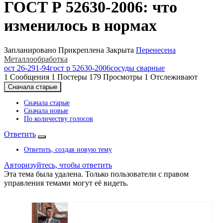
ГОСТ Р 52630-2006: что
изменилось в нормах
Запланировано
Прикреплена
Закрыта
Перенесена
Металлообработка
ост 26-291-94
гост р 52630-2006
сосуды сварные
1
Сообщения
1
Постеры
179
Просмотры
1
Отслеживают
Сначала старые
Сначала старые
Сначала новые
По количеству голосов
Ответить
Ответить, создав новую тему
Авторизуйтесь, чтобы ответить
Эта тема была удалена. Только пользователи с правом
управления темами могут её видеть.