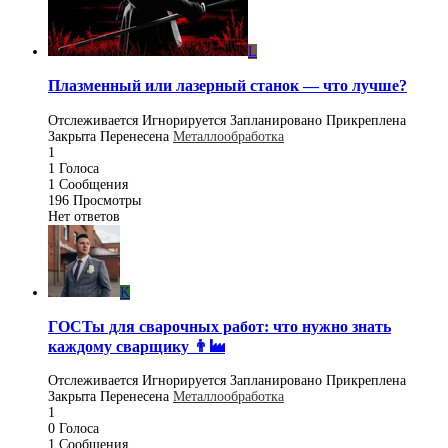
L
Плазменный или лазерный станок — что лучше?
Отслеживается
Игнорируется
Запланировано
Прикреплена
Закрыта
Перенесена
Металлообработка
1
1
Голоса
1
Сообщения
196
Просмотры
Нет ответов
K
ГОСТы для сварочных работ: что нужно знать
каждому сварщику 👨‍🏭
Отслеживается
Игнорируется
Запланировано
Прикреплена
Закрыта
Перенесена
Металлообработка
1
0
Голоса
1
Сообщения