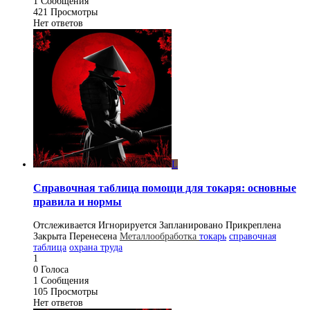
1
Сообщения
421
Просмотры
Нет ответов
L
Справочная таблица помощи для токаря: основные
правила и нормы
Отслеживается
Игнорируется
Запланировано
Прикреплена
Закрыта
Перенесена
Металлообработка
токарь
справочная
таблица
охрана труда
1
0
Голоса
1
Сообщения
105
Просмотры
Нет ответов