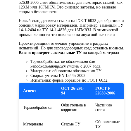
52630-2006 снял обязательность для некоторых сталей, как
12ХМ или 16ГМЮЧ. Это снизило затраты, но вызвало
споры о безопасности.
Новый стандарт ввел ссылки на ГОСТ 6032 для образцов и
обновил маркировку материалов. Например, заменили ТУ
14-1-2404 на ТУ 14-1-4826 для 16ГМЮЧ. В химической
промышленности это повлияло на двухслойные стали.
Проектировщики отмечают упрощение в разделах
испытаний. Но для сероводородных сред остались нюансы.
Важно проверять актуальные ТУ
на каждый материал.
Термообработка:
не обязательна для
неподкаливающихся сталей
с 2007 года.
Материалы: обновлены обозначения ТУ.
Сварка: учтены EN 13445-2002.
Испытания: форма образцов по ГОСТ 6032.
ОСТ 26-291-
ГОСТ Р
Аспект
94
52630-2006
Обязательна в
Частично
Термообработка
коррозии
снята
Обновленные
Материалы
Старые ТУ
ТУ