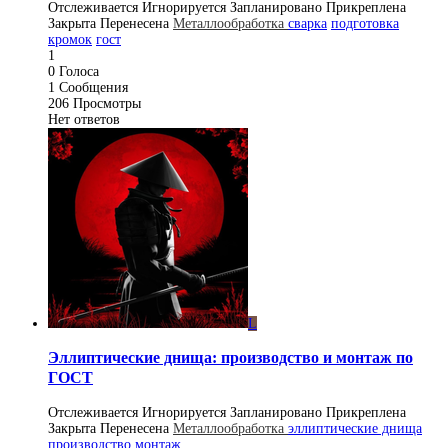
Отслеживается
Игнорируется
Запланировано
Прикреплена
Закрыта
Перенесена
Металлообработка
сварка
подготовка
кромок
гост
1
0
Голоса
1
Сообщения
206
Просмотры
Нет ответов
L
Эллиптические днища: производство и монтаж по
ГОСТ
Отслеживается
Игнорируется
Запланировано
Прикреплена
Закрыта
Перенесена
Металлообработка
эллиптические днища
производство
монтаж