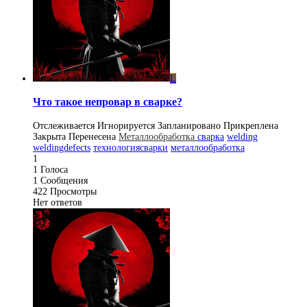
L
Что такое непровар в сварке?
Отслеживается
Игнорируется
Запланировано
Прикреплена
Закрыта
Перенесена
Металлообработка
сварка
welding
weldingdefects
технологиясварки
металлообработка
1
1
Голоса
1
Сообщения
422
Просмотры
Нет ответов