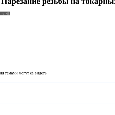
Нарезание резьбы на токарны
umerik
ия темами могут её видеть.