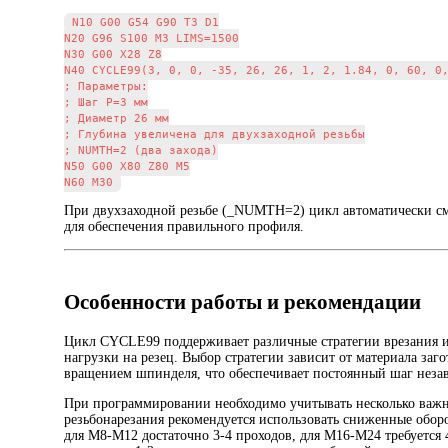
N10 G00 G54 G90 T3 D1

N20 G96 S100 M3 LIMS=1500

N30 G00 X28 Z8

N40 CYCLE99(3, 0, 0, -35, 26, 26, 1, 2, 1.84, 0, 60, 0,
; Параметры:

; Шаг P=3 мм

; Диаметр 26 мм

; Глубина увеличена для двухзаходной резьбы

; NUMTH=2 (два захода)

N50 G00 X80 Z80 M5

При двухзаходной резьбе (_NUMTH=2) цикл автоматически сме
для обеспечения правильного профиля.
Особенности работы и рекомендации
Цикл CYCLE99 поддерживает различные стратегии врезания ин
нагрузки на резец. Выбор стратегии зависит от материала заг
вращением шпинделя, что обеспечивает постоянный шаг незав
При программировании необходимо учитывать несколько важны
резьбонарезания рекомендуется использовать сниженные оборо
для М8-М12 достаточно 3-4 проходов, для М16-М24 требуется 