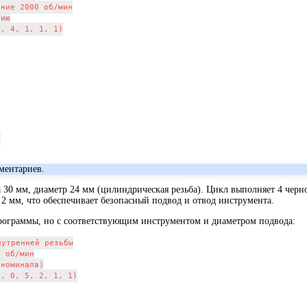
ние 2000 об/мин

ию

, 4, 1, 1, 1)



ментариев.
а 30 мм, диаметр 24 мм (цилиндрическая резьба). Цикл выполняет 4 черн
 2 мм, что обеспечивает безопасный подвод и отвод инструмента.
программы, но с соответствующим инструментом и диаметром подвода:
утренней резьбы

 об/мин

номинала)

, 0, 5, 2, 1, 1)
