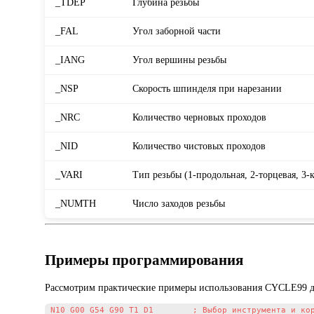
_TDEP
Глубина резьбы
_FAL
Угол заборной части
_IANG
Угол вершины резьбы
_NSP
Скорость шпинделя при нарезании
_NRC
Количество черновых проходов
_NID
Количество чистовых проходов
_VARI
Тип резьбы (1-продольная, 2-торцевая, 3-
_NUMTH
Число заходов резьбы
Примеры программирования
Рассмотрим практические примеры использования CYCLE99 дл
N10 G00 G54 G90 T1 D1        ; Выбор инструмента и кор