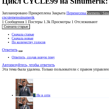
Цикл CYCLE99 на Sinumerik: 
Запланировано
Прикреплена
Закрыта
Перенесена
Siemens | Sin
cnc
siemens
sinumerik
1
Сообщения
1
Постеры
1.3k
Просмотры
1
Отслеживают
Сначала старые
Сначала старые
Сначала новые
По количеству голосов
Ответить
Ответить, создав новую тему
Авторизуйтесь, чтобы ответить
Эта тема была удалена. Только пользователи с правом управлен
K
Не в сети