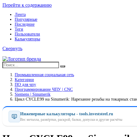
Перейти к содержанию
Лента
Популярные
Последние
Теги
Пользователи
Калькуляторы
Свернуть
Промышленная социальная сеть
Категории
ПO для чпу
Программирование ЧПУ | CNC
Siemens | Sinumerik
Цикл CYCLE99 на Sinumerik: Нарезание резьбы на токарных ста
Инженерные калькуляторы - tools.investsteel.ru
Вес металла, развёртки, раскрой, балки, допуски и другие расчёты