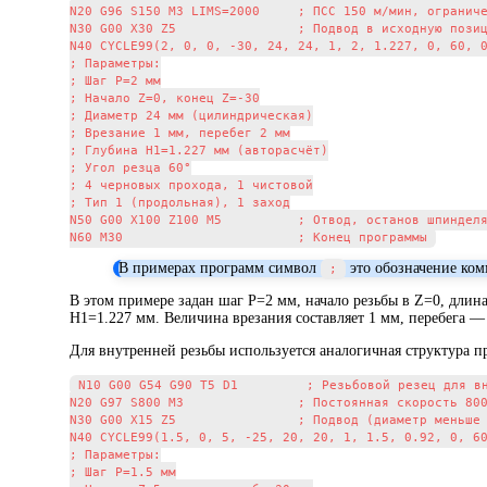
N20 G96 S150 M3 LIMS=2000     ; ПСС 150 м/мин, ограниче
N30 G00 X30 Z5                ; Подвод в исходную позиц
N40 CYCLE99(2, 0, 0, -30, 24, 24, 1, 2, 1.227, 0, 60, 0
; Параметры:

; Шаг P=2 мм

; Начало Z=0, конец Z=-30

; Диаметр 24 мм (цилиндрическая)

; Врезание 1 мм, перебег 2 мм

; Глубина H1=1.227 мм (авторасчёт)

; Угол резца 60°

; 4 черновых прохода, 1 чистовой

; Тип 1 (продольная), 1 заход

N50 G00 X100 Z100 M5          ; Отвод, останов шпинделя
В примерах программ символ
это обозначение ком
;
В этом примере задан шаг P=2 мм, начало резьбы в Z=0, длин
H1=1.227 мм. Величина врезания составляет 1 мм, перебега —
Для внутренней резьбы используется аналогичная структура 
N10 G00 G54 G90 T5 D1         ; Резьбовой резец для вн
N20 G97 S800 M3               ; Постоянная скорость 800
N30 G00 X15 Z5                ; Подвод (диаметр меньше 
N40 CYCLE99(1.5, 0, 5, -25, 20, 20, 1, 1.5, 0.92, 0, 60
; Параметры:

; Шаг P=1.5 мм
