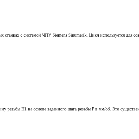
х станках с системой ЧПУ Siemens Sinumerik. Цикл используется для со
ину резьбы H1 на основе заданного шага резьбы P в мм/об. Это сущест