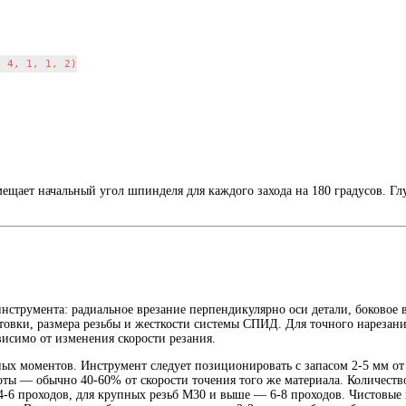
 4, 1, 1, 2)

щает начальный угол шпинделя для каждого захода на 180 градусов. Гл
струмента: радиальное врезание перпендикулярно оси детали, боковое 
отовки, размера резьбы и жесткости системы СПИД. Для точного нарезан
исимо от изменения скорости резания.
х моментов. Инструмент следует позиционировать с запасом 2-5 мм от 
ты — обычно 40-60% от скорости точения того же материала. Количество
4-6 проходов, для крупных резьб М30 и выше — 6-8 проходов. Чистовые