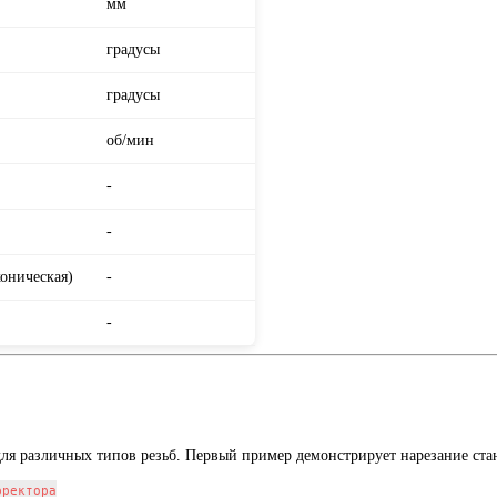
мм
градусы
градусы
об/мин
-
-
коническая)
-
-
я различных типов резьб. Первый пример демонстрирует нарезание ста
ректора
