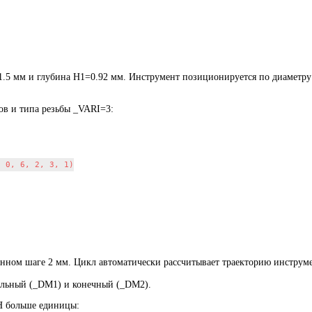
1.5 мм и глубина H1=0.92 мм. Инструмент позиционируется по диаметру
ов и типа резьбы _VARI=3:
 0, 6, 2, 3, 1)

янном шаге 2 мм. Цикл автоматически рассчитывает траекторию инструме
чальный (_DM1) и конечный (_DM2).
H больше единицы: