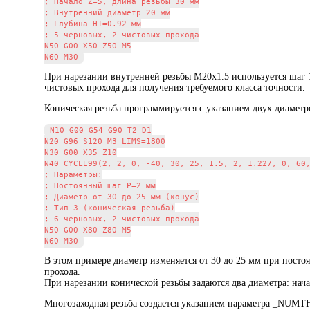
; Начало Z=5, длина резьбы 30 мм

; Внутренний диаметр 20 мм

; Глубина H1=0.92 мм

; 5 черновых, 2 чистовых прохода

N50 G00 X50 Z50 M5

При нарезании внутренней резьбы М20x1.5 используется шаг 
чистовых прохода для получения требуемого класса точности.
Коническая резьба программируется с указанием двух диаметр
N10 G00 G54 G90 T2 D1

N20 G96 S120 M3 LIMS=1800

N30 G00 X35 Z10

N40 CYCLE99(2, 2, 0, -40, 30, 25, 1.5, 2, 1.227, 0, 60,
; Параметры:

; Постоянный шаг P=2 мм

; Диаметр от 30 до 25 мм (конус)

; Тип 3 (коническая резьба)

; 6 черновых, 2 чистовых прохода

N50 G00 X80 Z80 M5

В этом примере диаметр изменяется от 30 до 25 мм при посто
прохода.
При нарезании конической резьбы задаются два диаметра: на
Многозаходная резьба создается указанием параметра _NUMT