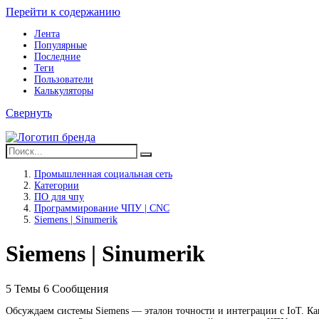
Перейти к содержанию
Лента
Популярные
Последние
Теги
Пользователи
Калькуляторы
Свернуть
Промышленная социальная сеть
Категории
ПO для чпу
Программирование ЧПУ | CNC
Siemens | Sinumerik
Siemens | Sinumerik
5
Темы
6
Сообщения
Обсуждаем системы Siemens — эталон точности и интеграции с IoT. К