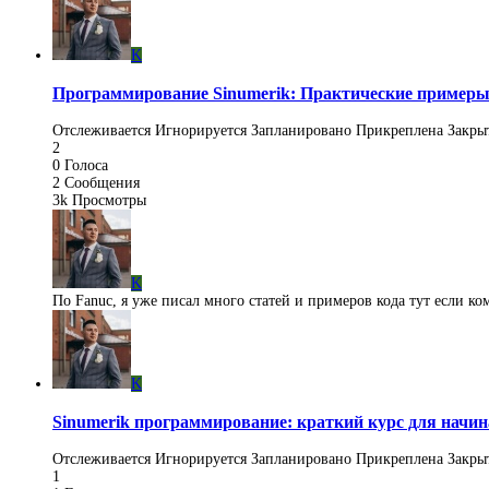
K
Программирование Sinumerik: Практические примеры
Отслеживается
Игнорируется
Запланировано
Прикреплена
Закры
2
0
Голоса
2
Сообщения
3k
Просмотры
K
По Fanuc, я уже писал много статей и примеров кода тут если к
K
Sinumerik программирование: краткий курс для нач
Отслеживается
Игнорируется
Запланировано
Прикреплена
Закры
1