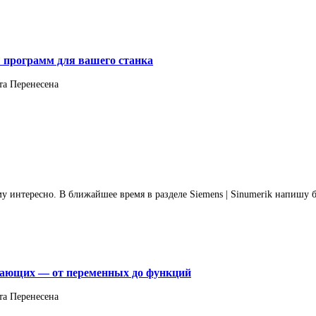
 программ для вашего станка
та
Перенесена
ому интересно. В ближайшее время в разделе Siemens | Sinumerik напишу
инающих — от переменных до функций
та
Перенесена