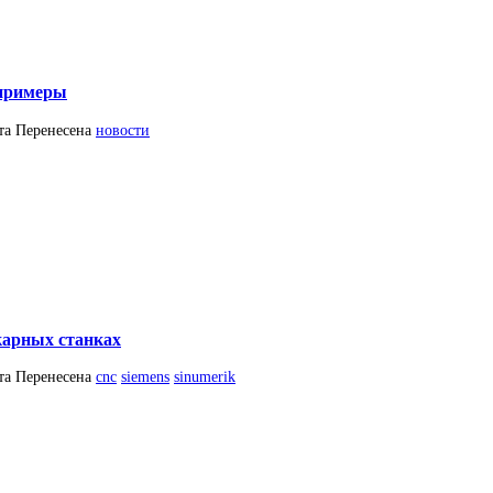
 примеры
та
Перенесена
новости
карных станках
та
Перенесена
cnc
siemens
sinumerik