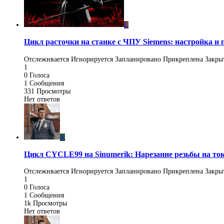
L
Цикл расточки на станке с ЧПУ Siemens: настройка и
Отслеживается
Игнорируется
Запланировано
Прикреплена
Закры
1
0
Голоса
1
Сообщения
331
Просмотры
Нет ответов
K
Цикл CYCLE99 на Sinumerik: Нарезание резьбы на то
Отслеживается
Игнорируется
Запланировано
Прикреплена
Закры
1
0
Голоса
1
Сообщения
1k
Просмотры
Нет ответов