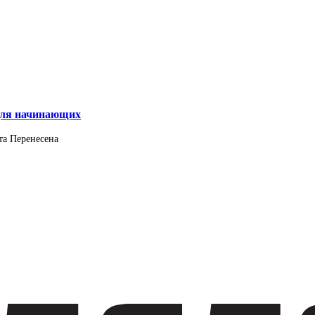
 для начинающих
та
Перенесена