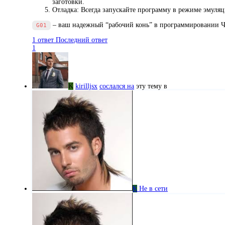
заготовки.
Отладка: Всегда запускайте программу в режиме эмуляци
– ваш надежный “рабочий конь” в программировании ЧПУ
G01
1 ответ
Последний ответ
1
K
kirilljsx
сослался на
эту тему в
К
Не в сети