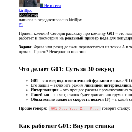
K
Не в сети
kirilljsx
Модератор
написал в
отредактировано kirilljsx
#1
Привет, коллеги! Сегодня расскажу про команду
G01
– это наш
работает и посмотрим на
реальный пример кода
для популяр
Задача
: Фреза или резец должен переместиться из точки А в 
прямая. Просто? Невероятно полезно!
Что делает G01: Суть за 30 секунд
G01
– это
код подготовительной функции
в языке ЧПУ
Его задача – включить режим
линейной интерполяции
.
Интерполяция
– это процесс расчета промежуточных т
Линейная
– значит, станок будет двигать инструмент п
Обязательно задается скорость подачи (F)
– с какой с
Проще говоря:
говорит станку:
G01 X... Y... Z... F...
Как работает G01: Внутри станка