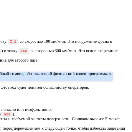
точку
со скоростью 100 мм/мин. Это погружение фрезы в
Z-2
) в точку
со скоростью 300 мм/мин. Это основное резание
X60
ние для второго паза.
жебный символ, обозначающий физический конец программы в
Этот код будет понятен большинству операторов.
ыть опасно или неэффективно.
(
).
G00
мента и требуемой чистоты поверхности. Слишком высокое F может
) перед перемещением к следующей точке, чтобы избежать задевания