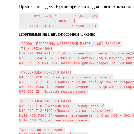
Представим задачу: Нужно фрезеровать
два прямых паза
на з
     (X20, Y20) *--------* (X60, Y20)

                 | Пазы   |

Программа на Fanuc-подобном G-коде:
O1000 (ПРОГРАММА ФРЕЗЕРОВКИ ПАЗОВ - G01 EXAMPLE)

(T1 - ФРЕЗА 8MM)

N10 G90 G94 G21 G17 (Абсолютные координаты, подача мм/м
N20 G00 G54 X0 Y0 S2000 M03 (Быстрый ход в начало, сист
N30 G43 Z5 H01 M08 (Корректор длины, подъем на 5мм над 
(ФРЕЗЕРОВКА ПЕРВОГО ПАЗА)

N40 G00 X20 Y20 (Быстрый ход к началу паза 1)

N50 G01 Z-2 F100 (Подача вниз на глубину 2мм со скорост
N60 X60 F300 (Линейное перемещение по X до X60 со скоро
N70 G00 Z5 (Быстрый подъем фрезы)

(ФРЕЗЕРОВКА ВТОРОГО ПАЗА)

N80 X20 Y40 (Быстрый ход к началу паза 2)

N90 G01 Z-2 F100 (Подача вниз на глубину 2мм)

N100 X60 F300 (Линейное перемещение по X до X60 - G01 В
N110 G00 Z5 (Быстрый подъем фрезы)

(ЗАВЕРШЕНИЕ ПРОГРАММЫ)
