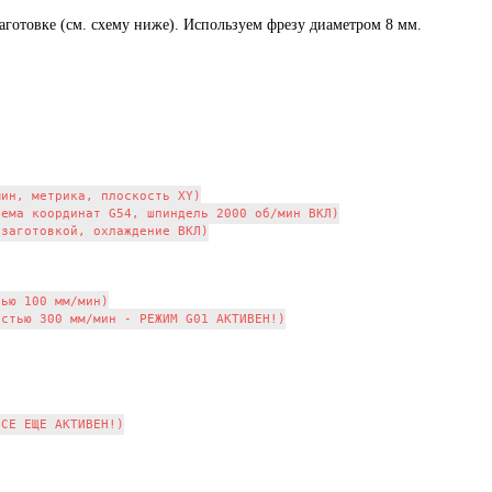
аготовке (см. схему ниже). Используем фрезу диаметром 8 мм.
ин, метрика, плоскость XY)

ема координат G54, шпиндель 2000 об/мин ВКЛ)

заготовкой, охлаждение ВКЛ)

ью 100 мм/мин)

стью 300 мм/мин - РЕЖИМ G01 АКТИВЕН!)

СЕ ЕЩЕ АКТИВЕН!)
