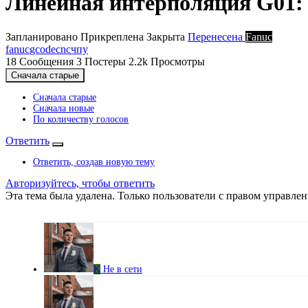
Линейная интерполяция G01:
Запланировано
Прикреплена
Закрыта
Перенесена
Fanuc
fanuc
gcode
cnc
чпу
18
Сообщения
3
Постеры
2.2k
Просмотры
Сначала старые
Сначала старые
Сначала новые
По количеству голосов
Ответить
Ответить, создав новую тему
Авторизуйтесь, чтобы ответить
Эта тема была удалена. Только пользователи с правом управлен
K
Не в сети