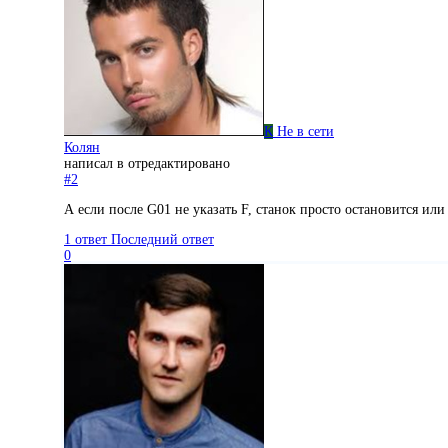
К
Не в сети
Колян
написал в
отредактировано
#2
А если после G01 не указать F, станок просто остановится или
1 ответ
Последний ответ
0