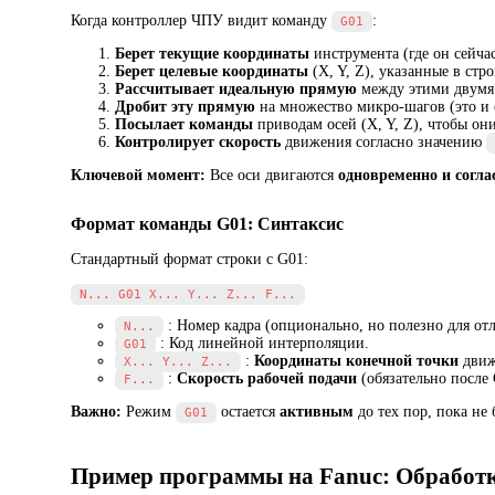
Когда контроллер ЧПУ видит команду
:
G01
Берет текущие координаты
инструмента (где он сейчас
Берет целевые координаты
(X, Y, Z), указанные в стр
Рассчитывает идеальную прямую
между этими двумя 
Дробит эту прямую
на множество микро-шагов (это и 
Посылает команды
приводам осей (X, Y, Z), чтобы он
Контролирует скорость
движения согласно значению
Ключевой момент:
Все оси двигаются
одновременно и согла
Формат команды G01: Синтаксис
Стандартный формат строки с G01:
: Номер кадра (опционально, но полезно для отл
N...
: Код линейной интерполяции.
G01
:
Координаты конечной точки
движе
X... Y... Z...
:
Скорость рабочей подачи
(обязательно после
F...
Важно:
Режим
остается
активным
до тех пор, пока не
G01
Пример программы на Fanuc: Обработк