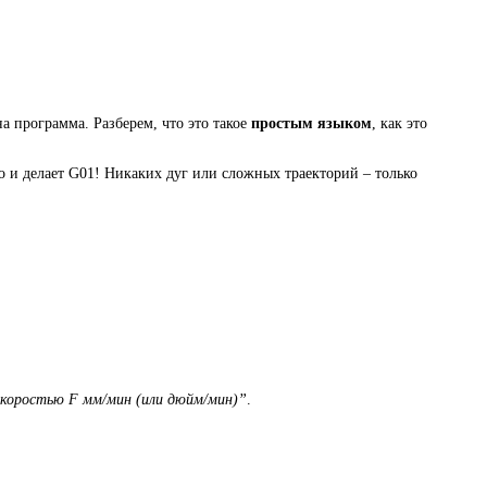
а программа. Разберем, что это такое
простым языком
, как это
о и делает G01! Никаких дуг или сложных траекторий – только
 скоростью F мм/мин (или дюйм/мин)”
.