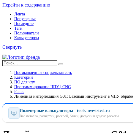
Перейти к содержанию
Лента
Популярные
Последние
Теги
Пользователи
Калькуляторы
Свернуть
Промышленная социальная сеть
Категории
ПO для чпу
Программирование ЧПУ | CNC
Fanuc
Линейная интерполяция G01: Базовый инструмент в ЧПУ обрабо
Инженерные калькуляторы - tools.investsteel.ru
Вес металла, развёртки, раскрой, балки, допуски и другие расчёты