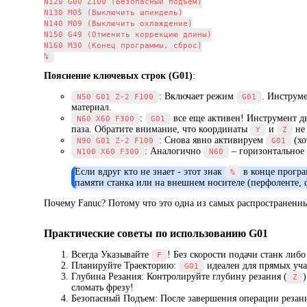
N120 G00 Z100 (Безопасный подъем)

N130 M05 (Выключить шпиндель)

N140 M09 (Выключить охлаждение)

N150 G49 (Отменить коррекцию длины)

N160 M30 (Конец программы, сброс)

Пояснение ключевых строк (G01)
:
: Включает режим
. Инструм
N50 G01 Z-2 F100
G01
материал.
:
все еще активен! Инструмент д
N60 X60 F300
G01
паза. Обратите внимание, что координаты
и
не 
Y
Z
: Снова явно активируем
(хо
N90 G01 Z-2 F100
G01
: Аналогично
– горизонтальное 
N100 X60 F300
N60
Если вдруг кто не знает - этот знак
в конце програ
%
памяти станка или на внешнем носителе (перфоленте, 
Почему Fanuc? Потому что это одна из самых распространенн
Практические советы по использованию G01
Всегда Указывайте
! Без скорости подачи станк либ
F
Планируйте Траекторию:
идеален для прямых уча
G01
Глубина Резания: Контролируйте глубину резания (
Z
сломать фрезу!
Безопасный Подъем: После завершения операции резани