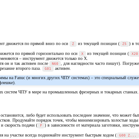
ент движется по прямой вниз по оси
из текущей позиции (
) в 
Z
Z5
вижется по прямой горизонтально по оси
из текущей позиции (
X
X20
меняются – инструмент движется только по X.
тя он и так активен после
, для наглядности часто пишут). Погруже
N60
резание второго паза.
активен.
G01
ммы на Fanuc (и многих других ЧПУ системах) – это специальный слу
флешке).
ых систем ЧПУ в мире на промышленных фрезерных и токарных станках. 
о остановится, либо будет использовать последнее значение, что может б
стков. Продумайте порядок точек, чтобы минимизировать холостые ходы 
) и скорость подачи (
) в зависимости от материала заготовки, инстру
F
я на участке всегда поднимайте инструмент быстрым ходом (
G00 Z...