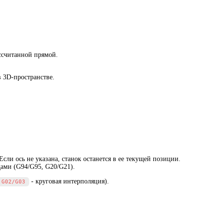
ассчитанной прямой.
 3D-пространстве.
сли ось не указана, станок останется в ее текущей позиции.
ами (G94/G95, G20/G21).
- круговая интерполяция).
G02/G03