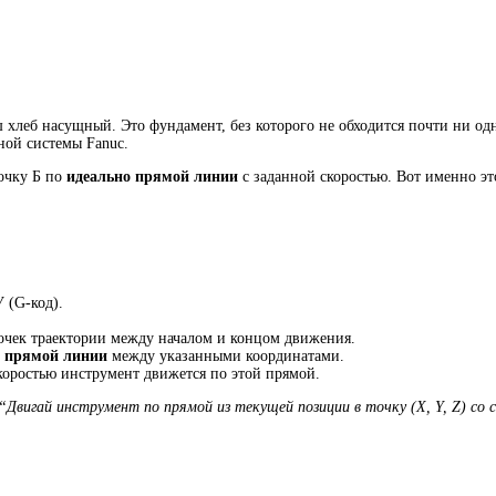
 хлеб насущный. Это фундамент, без которого не обходится почти ни одн
ной системы Fanuc.
точку Б по
идеально прямой линии
с заданной скоростью. Вот именно эт
 (G-код).
очек траектории между началом и концом движения.
о
прямой линии
между указанными координатами.
коростью инструмент движется по этой прямой.
“Двигай инструмент по прямой из текущей позиции в точку (X, Y, Z) со