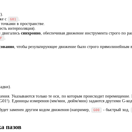
).
оке с
.
G01
точками в пространстве.
есть интерполяция).
и двигались
синхронно
, обеспечивая движение инструмента строго по р
.
F
сованно
, чтобы результирующее движение было строго прямолинейным в
адки).
ния. Указываются только те оси, по которым происходит перемещение. Е
 G01!). Единицы измерения (мм/мин, дюйм/мин) задаются другими G-код
 будет заменен другим кодом движения (например,
- быстрый ход,
G00
а пазов