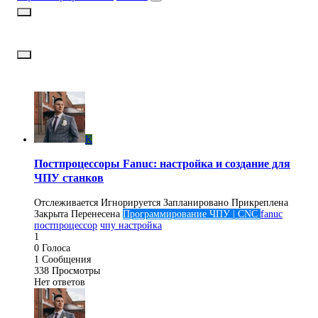
K
Постпроцессоры Fanuc: настройка и создание для
ЧПУ станков
Отслеживается
Игнорируется
Запланировано
Прикреплена
Закрыта
Перенесена
Программирование ЧПУ | CNC
fanuc
постпроцессор
чпу настройка
1
0
Голоса
1
Сообщения
338
Просмотры
Нет ответов