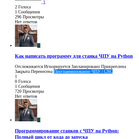
1
2
Голоса
1
Сообщения
296
Просмотры
Нет ответов
K
Как написать программу для станка ЧПУ на Python
Отслеживается
Игнорируется
Запланировано
Прикреплена
Закрыта
Перенесена
Программирование ЧПУ | CNC
1
0
Голоса
1
Сообщения
720
Просмотры
Нет ответов
K
Программирование станков с ЧПУ на Python:
Полный цикл от кода до запуска