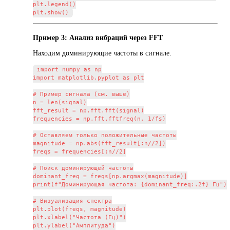
plt.legend()

Пример 3: Анализ вибраций через FFT
Находим доминирующие частоты в сигнале.
import numpy as np

import matplotlib.pyplot as plt

# Пример сигнала (см. выше)

n = len(signal)

fft_result = np.fft.fft(signal)

frequencies = np.fft.fftfreq(n, 1/fs)

# Оставляем только положительные частоты

magnitude = np.abs(fft_result[:n//2])

freqs = frequencies[:n//2]

# Поиск доминирующей частоты

dominant_freq = freqs[np.argmax(magnitude)]

print(f"Доминирующая частота: {dominant_freq:.2f} Гц")

# Визуализация спектра

plt.plot(freqs, magnitude)

plt.xlabel("Частота (Гц)")

plt.ylabel("Амплитуда")
