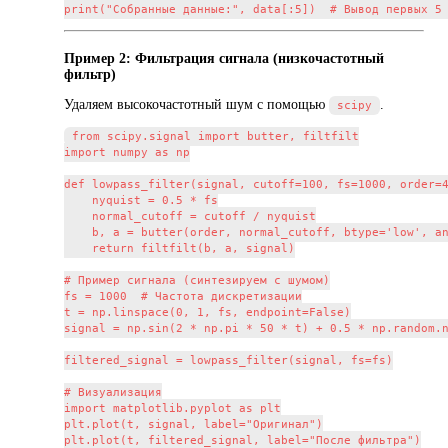
Пример 2: Фильтрация сигнала (низкочастотный
фильтр)
Удаляем высокочастотный шум с помощью
.
scipy
from scipy.signal import butter, filtfilt

import numpy as np

def lowpass_filter(signal, cutoff=100, fs=1000, order=4
    nyquist = 0.5 * fs

    normal_cutoff = cutoff / nyquist

    b, a = butter(order, normal_cutoff, btype='low', an
    return filtfilt(b, a, signal)

# Пример сигнала (синтезируем с шумом)

fs = 1000  # Частота дискретизации

t = np.linspace(0, 1, fs, endpoint=False)

signal = np.sin(2 * np.pi * 50 * t) + 0.5 * np.random.n
filtered_signal = lowpass_filter(signal, fs=fs)

# Визуализация

import matplotlib.pyplot as plt

plt.plot(t, signal, label="Оригинал")

plt.plot(t, filtered_signal, label="После фильтра")
