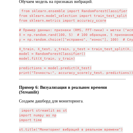
Обучаем модель на признаках вибраций.
from sklearn.ensemble import RandomForestClassifier

from sklearn.model_selection import train_test_split

from sklearn.metrics import accuracy_score

# Пример данных: признаки (RMS, FFT-пики) + метки ("исп
X = np.random.rand(100, 5)  # 100 образцов, 5 признаков
y = np.random.choice(["исправно", "износ"], 100)  # Слу
X_train, X_test, y_train, y_test = train_test_split(X, 
model = RandomForestClassifier()

model.fit(X_train, y_train)

predictions = model.predict(X_test)

Пример 6: Визуализация в реальном времени
(Streamlit)
Создаем дашборд для мониторинга.
import streamlit as st

import numpy as np

import time

st.title("Мониторинг вибраций в реальном времени")
