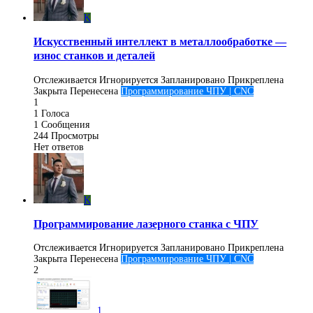
K
Искусственный интеллект в металлообработке —
износ станков и деталей
Отслеживается
Игнорируется
Запланировано
Прикреплена
Закрыта
Перенесена
Программирование ЧПУ | CNC
1
1
Голоса
1
Сообщения
244
Просмотры
Нет ответов
K
Программирование лазерного станка с ЧПУ
Отслеживается
Игнорируется
Запланировано
Прикреплена
Закрыта
Перенесена
Программирование ЧПУ | CNC
2
1