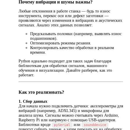
Почему вибрации и шумы важны?
Любые отклонения в работе станка — будь то износ
инструмента, перекос оси или дефект заготовки —
проявляются через изменения в вибрациях и акустических
сигналах. Анализ этих данных позволяет:
Предсказывать поломки (например, выявлять износ
подшипников).
Оптимизировать режимы резания.
Контролировать качество обработки в реальном
времени.
Python идеально подходит для таких задач благодаря
библиотекам для обработки сигналов, машинного
обучения и визуализации. Давайте разберем, как это
работает.
Как это реализовать?
1. Сбор данных
Для начала нужно подключить датчики: акселерометры для
вибраций (например, ADXL345) и микрофоны для
анализа шума. Сигналы можно считывать через Arduino,
Raspberry Pi или напрямую с помощью USB-адаптеров.
Библиотеки вроде
или
pySerial
sounddevice
помогут собрать данные, а затем передать их на обработку.