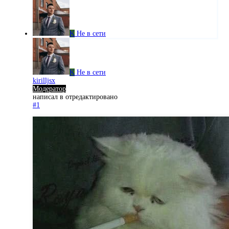
K
Не в сети
K
Не в сети
kirilljsx
Модератор
написал в
отредактировано
#1