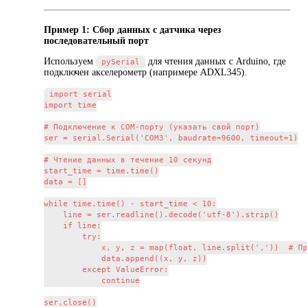
Пример 1: Сбор данных с датчика через
последовательный порт
Используем
для чтения данных с Arduino, где
pySerial
подключен акселерометр (напримере ADXL345).
import serial

import time

# Подключение к COM-порту (указать свой порт)

ser = serial.Serial('COM3', baudrate=9600, timeout=1)

# Чтение данных в течение 10 секунд

start_time = time.time()

data = []

while time.time() - start_time < 10:

    line = ser.readline().decode('utf-8').strip()

    if line:

        try:

            x, y, z = map(float, line.split(','))  # Пр
            data.append((x, y, z))

        except ValueError:

            continue

ser.close()
