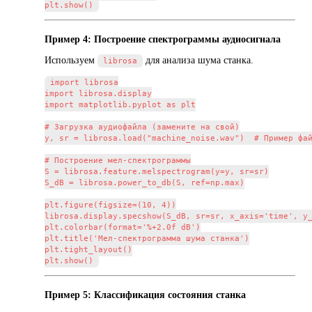
Пример 4: Построение спектрограммы аудиосигнала
Используем
для анализа шума станка.
librosa
import librosa

import librosa.display

import matplotlib.pyplot as plt

# Загрузка аудиофайла (замените на свой)

y, sr = librosa.load("machine_noise.wav")  # Пример фай
# Построение мел-спектрограммы

S = librosa.feature.melspectrogram(y=y, sr=sr)

S_dB = librosa.power_to_db(S, ref=np.max)

plt.figure(figsize=(10, 4))

librosa.display.specshow(S_dB, sr=sr, x_axis='time', y_
plt.colorbar(format='%+2.0f dB')

plt.title('Мел-спектрограмма шума станка')

plt.tight_layout()

Пример 5: Классификация состояния станка