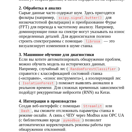
2. Обработка и анализ
Сырые данные часто содержат шум. Здесь пригодятся
фильтры (например,
для
scipy.signal.butter()
низкочастотной фильтрации) и преобразование Фурье
(FFT) для перехода к частотному анализу. Например,
доминирующие пики на спектре могут указывать на износ
определенных деталей. Для аудиосигналов полезно
строить спектрограммы с помощью
— это
librosa
визуализирует изменения в шуме станка.
3. Машинное обучение для диагностики
Если вы хотите автоматизировать обнаружение проблем,
можно обучить модель на исторических данных.
Например, случайный лес (
)
RandomForestClassifier
справится с классификацией состояний станка
(«исправен», «износ инструмента»), а изолирующий лес
(
) поможет выявлять аномалии в
IsolationForest
реальном времени. Для сложных временных зависимостей
подойдут рекуррентные нейросети (RNN) на Keras.
4. Интеграция в производство
Создав веб-интерфейс с помощью
или
Streamlit
, вы сможете отслеживать параметры станка в
Dash
режиме онлайн. А связь с ЧПУ через Modbus или OPC UA
(с библиотеками вроде
) позволит
pymodbus
автоматически корректировать режимы работы при
обнаружении отклонений.