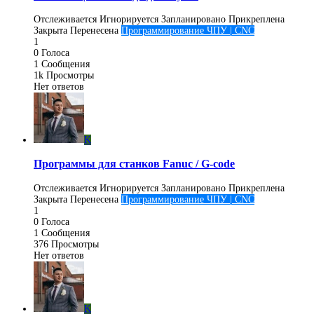
Отслеживается
Игнорируется
Запланировано
Прикреплена
Закрыта
Перенесена
Программирование ЧПУ | CNC
1
0
Голоса
1
Сообщения
1k
Просмотры
Нет ответов
K
Программы для станков Fanuc / G-code
Отслеживается
Игнорируется
Запланировано
Прикреплена
Закрыта
Перенесена
Программирование ЧПУ | CNC
1
0
Голоса
1
Сообщения
376
Просмотры
Нет ответов
K