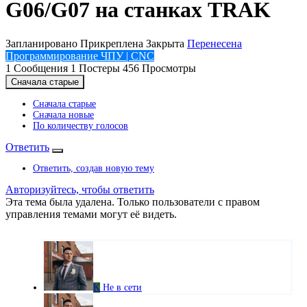
G06/G07 на станках TRAK
Запланировано
Прикреплена
Закрыта
Перенесена
Программирование ЧПУ | CNC
1
Сообщения
1
Постеры
456
Просмотры
Сначала старые
Сначала старые
Сначала новые
По количеству голосов
Ответить
Ответить, создав новую тему
Авторизуйтесь, чтобы ответить
Эта тема была удалена. Только пользователи с правом
управления темами могут её видеть.
K
Не в сети