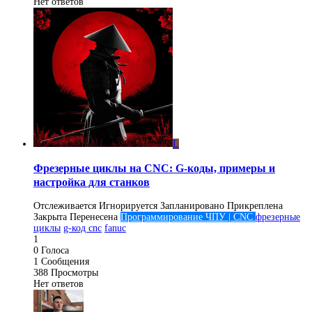
Нет ответов
L
Фрезерные циклы на CNC: G-коды, примеры и
настройка для станков
Отслеживается
Игнорируется
Запланировано
Прикреплена
Закрыта
Перенесена
Программирование ЧПУ | CNC
фрезерные
циклы
g-код cnc
fanuc
1
0
Голоса
1
Сообщения
388
Просмотры
Нет ответов