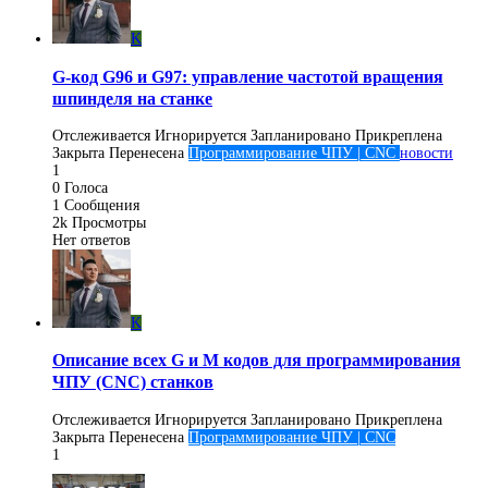
K
G-код G96 и G97: управление частотой вращения
шпинделя на станке
Отслеживается
Игнорируется
Запланировано
Прикреплена
Закрыта
Перенесена
Программирование ЧПУ | CNC
новости
1
0
Голоса
1
Сообщения
2k
Просмотры
Нет ответов
K
Описание всех G и M кодов для программирования
ЧПУ (CNC) станков
Отслеживается
Игнорируется
Запланировано
Прикреплена
Закрыта
Перенесена
Программирование ЧПУ | CNC
1