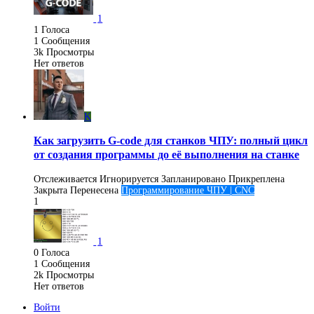
1
1
Голоса
1
Сообщения
3k
Просмотры
Нет ответов
K
Как загрузить G-code для станков ЧПУ: полный цикл
от создания программы до её выполнения на станке
Отслеживается
Игнорируется
Запланировано
Прикреплена
Закрыта
Перенесена
Программирование ЧПУ | CNC
1
1
0
Голоса
1
Сообщения
2k
Просмотры
Нет ответов
Войти