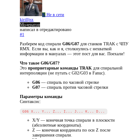
K
Не в сети
kirilljsx
Модератор
написал в
отредактировано
#1
Разберем код спирали
G06/G07
для станков TRAK с ЧПУ
RMX. Если вы, как и я, столкнулись с нехваткой
информации в мануалах — этот пост для вас. Поехали!
Что такое G06/G07?
Это
проприетарные команды TRAK
для спиральной
интерполяции (не путать с G02/G03 в Fanuc).
G06
— спираль по часовой стрелке
G07
— спираль против часовой стрелки
Параметры команды
Синтаксис:
X/Y — конечная точка спирали в плоскости
(абсолютные координаты).
Z — конечная координата по оси Z после
завершения спирали.