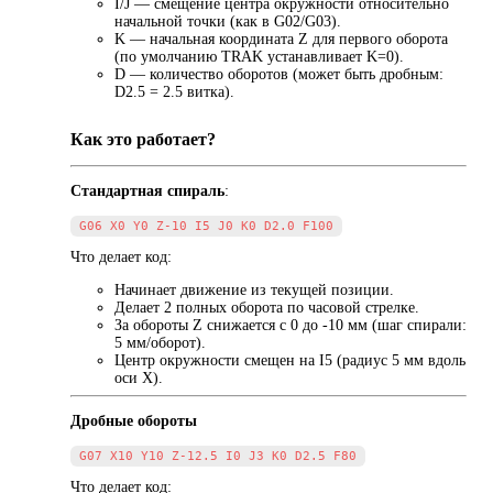
I/J — смещение центра окружности относительно
начальной точки (как в G02/G03).
K — начальная координата Z для первого оборота
(по умолчанию TRAK устанавливает K=0).
D — количество оборотов (может быть дробным:
D2.5 = 2.5 витка).
Как это работает?
Стандартная спираль
:
Что делает код:
Начинает движение из текущей позиции.
Делает 2 полных оборота по часовой стрелке.
За обороты Z снижается с 0 до -10 мм (шаг спирали:
5 мм/оборот).
Центр окружности смещен на I5 (радиус 5 мм вдоль
оси X).
Дробные обороты
Что делает код: