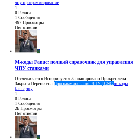
чпу программирование
1
0
Голоса
1
Сообщения
497
Просмотры
Нет ответов
K
M-коды Fanuc: полный справочник для управления
ЧПУ станками
Отслеживается
Игнорируется
Запланировано
Прикреплена
Закрыта
Перенесена
Программирование ЧПУ | CNC
m-коды
fanuc
чпу
1
0
Голоса
1
Сообщения
2k
Просмотры
Нет ответов
K