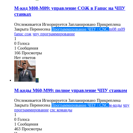
M-код M08-M09: управление СОЖ в Fanuc на ЧПУ
станках
Отслеживается
Игнорируется
Запланировано
Прикреплена
Закрыта
Перенесена
Программирование ЧПУ | CNC
m08 m09
fanuc сож
чпу программирование
1
0
Голоса
1
Сообщения
166
Просмотры
Нет ответов
K
М-коды M60-M99: полное управление ЧПУ станком
Отслеживается
Игнорируется
Запланировано
Прикреплена
Закрыта
Перенесена
Программирование ЧПУ | CNC
м-коды
чпу
программирование
cnc команды
1
0
Голоса
1
Сообщения
463
Просмотры