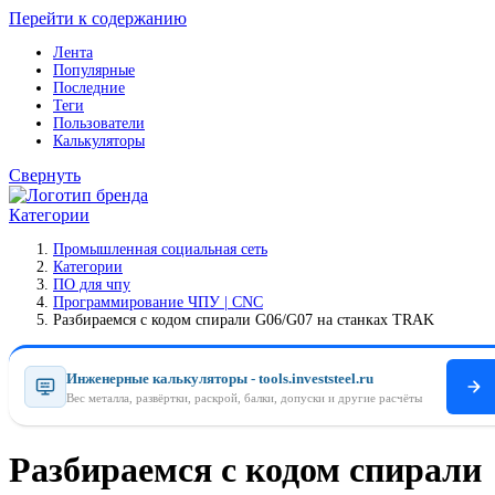
Перейти к содержанию
Лента
Популярные
Последние
Теги
Пользователи
Калькуляторы
Свернуть
Категории
Промышленная социальная сеть
Категории
ПO для чпу
Программирование ЧПУ | CNC
Разбираемся с кодом спирали G06/G07 на станках TRAK
Инженерные калькуляторы - tools.investsteel.ru
Вес металла, развёртки, раскрой, балки, допуски и другие расчёты
Разбираемся с кодом спирали