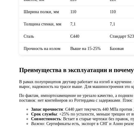
Ширина полки, мм
110
110
Толщина стенки, мм
7,1
7,1
Сталь
С440
Стандарт S2
Прочность на излом
Выше на 15-25%
Базовая
Преимущества в эксплуатации и почему
В рамах полуприцепов двутавр работает на изгиб и кручение
вырос, надежность на трассе выше. Для машиностроения это кр
По фактам, импортозамещение не урезало качество, а подняло 
поставок: нет контейнеров из Роттердама с задержками. Плюс 
Запас прочности
: С440 дает текучесть 440 МПа против
Срок службы
: +25% по усталости, меньше трещин от 
Совместимость
: Встает в старые чертежи без правок, п
Важно
: Сертификаты есть, экспорт в СНГ и Азию реале