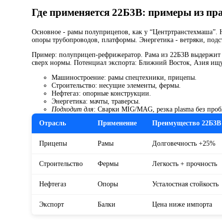
Где применяется 22Б3В: примеры из пр
Основное - рамы полуприцепов, как у “Центртранстехмаша”. 
опоры трубопроводов, платформы. Энергетика - ветряки, под
Пример: полуприцеп-рефрижератор. Рама из 22Б3В выдержит 40 
сверх нормы. Потенциал экспорта: Ближний Восток, Азия ищу
Машиностроение: рамы спецтехники, прицепы.
Строительство: несущие элементы, фермы.
Нефтегаз: опорные конструкции.
Энергетика: мачты, траверсы.
Подходит для
: Сварки MIG/MAG, резка plasma без проб
Отрасль
Применение
Преимущество 22Б3В
Прицепы
Рамы
Долговечность +25%
Строительство
Фермы
Легкость + прочность
Нефтегаз
Опоры
Усталостная стойкость
Экспорт
Балки
Цена ниже импорта