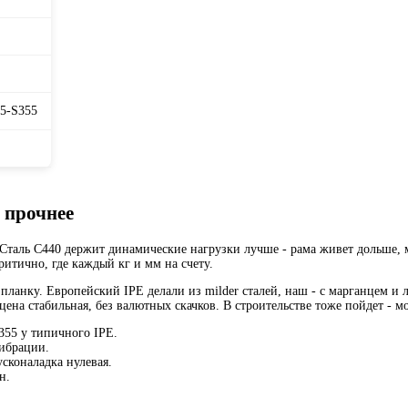
35-S355
 прочнее
. Сталь С440 держит динамические нагрузки лучше - рама живет дольше,
итично, где каждый кг и мм на счету.
планку. Европейский IPE делали из milder сталей, наш - с марганцем и 
цена стабильная, без валютных скачков. В строительстве тоже пойдет - м
 355 у типичного IPE.
вибрации.
усконаладка нулевая.
н.