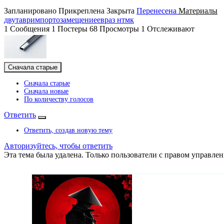
Запланировано
Прикреплена
Закрыта
Перенесена
Материалы
двутавр
импортозамещение
евраз нтмк
1
Сообщения
1
Постеры
68
Просмотры
1
Отслеживают
Сначала старые
Сначала старые
Сначала новые
По количеству голосов
Ответить
Ответить, создав новую тему
Авторизуйтесь, чтобы ответить
Эта тема была удалена. Только пользователи с правом управлен