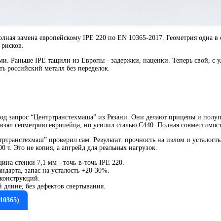
ная замена европейскому IPE 220 по EN 10365-2017. Геометрия одна в о
 рисков.
ми. Раньше IPE тащили из Европы - задержки, наценки. Теперь свой, с 
ть российский металл без переделок.
под запрос “Центртранстехмаша” из Рязани. Они делают прицепы и полу
ял геометрию европейца, но усилил сталью С440. Полная совместимость
ртранстехмаш” проверил сам. Результат: прочность на излом и усталость
0 т. Это не копия, а апгрейд для реальных нагрузок.
ина стенки 7,1 мм - точь-в-точь IPE 220.
ндарта, запас на усталость +20-30%.
ы конструкций.
й длине, без дефектов свертывания.
10365)