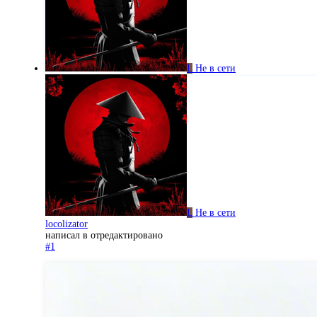
L
Не в сети
L
Не в сети
locolizator
написал в
отредактировано
#1