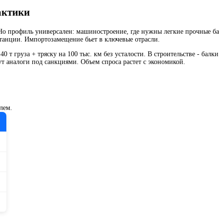
актики
Но профиль универсален: машиностроение, где нужны легкие прочные ба
станции. Импортозамещение бьет в ключевые отрасли.
т груза + тряску на 100 тыс. км без усталости. В строительстве - балки
т аналоги под санкциями. Объем спроса растет с экономикой.
лем.