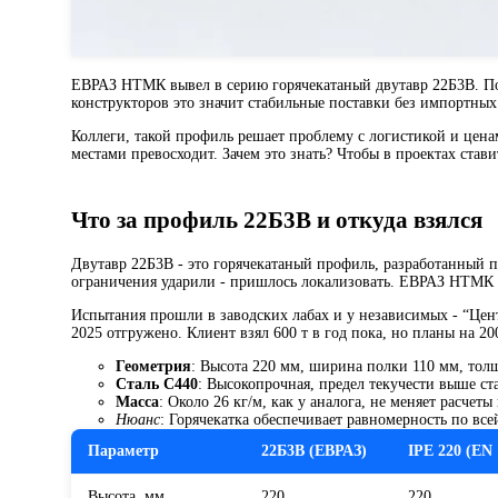
ЕВРАЗ НТМК вывел в серию горячекатаный двутавр 22Б3В. Пол
конструкторов это значит стабильные поставки без импортных
Коллеги, такой профиль решает проблему с логистикой и цена
местами превосходит. Зачем это знать? Чтобы в проектах стави
Что за профиль 22Б3В и откуда взялся
Двутавр 22Б3В - это горячекатаный профиль, разработанный 
ограничения ударили - пришлось локализовать. ЕВРАЗ НТМК вз
Испытания прошли в заводских лабах и у независимых - “Цент
2025 отгружено. Клиент взял 600 т в год пока, но планы на 200
Геометрия
: Высота 220 мм, ширина полки 110 мм, толщ
Сталь С440
: Высокопрочная, предел текучести выше ста
Масса
: Около 26 кг/м, как у аналога, не меняет расчет
Нюанс
: Горячекатка обеспечивает равномерность по все
Параметр
22Б3В (ЕВРАЗ)
IPE 220 (EN 
Высота, мм
220
220