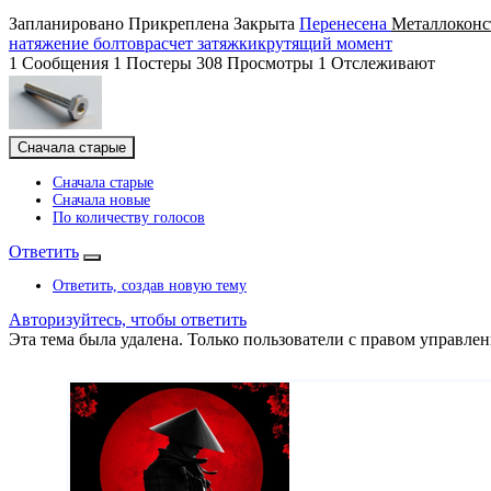
Запланировано
Прикреплена
Закрыта
Перенесена
Металлоконс
натяжение болтов
расчет затяжки
крутящий момент
1
Сообщения
1
Постеры
308
Просмотры
1
Отслеживают
Сначала старые
Сначала старые
Сначала новые
По количеству голосов
Ответить
Ответить, создав новую тему
Авторизуйтесь, чтобы ответить
Эта тема была удалена. Только пользователи с правом управлен