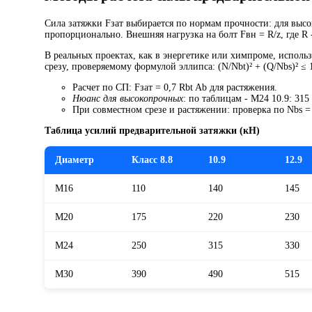
Сила затяжки Fзат выбирается по нормам прочности: для высоко
пропорционально. Внешняя нагрузка на болт Fвн = R/z, где R -
В реальных проектах, как в энергетике или химпроме, исполь
срезу, проверяемому формулой эллипса: (N/Nbt)² + (Q/Nbs)² ≤ 
Расчет по СП: Fзат = 0,7 Rbt Ab для растяжения.
Нюанс для высокопрочных
: по таблицам - M24 10.9: 315
При совместном срезе и растяжении: проверка по Nbs = 
Таблица усилий предварительной затяжки (кН)
Диаметр
Класс 8.8
10.9
12.9
M16
110
140
145
M20
175
220
230
M24
250
315
330
M30
390
490
515