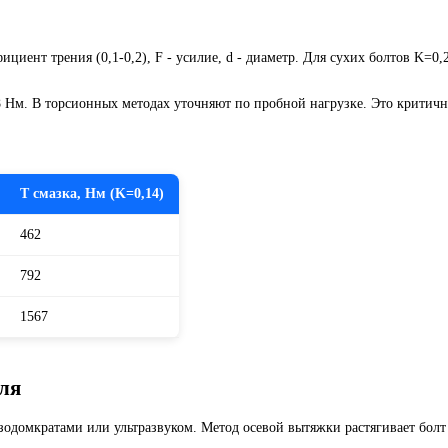
циент трения (0,1-0,2), F - усилие, d - диаметр. Для сухих болтов K=0,2,
238 Нм. В торсионных методах уточняют по пробной нагрузке. Это критич
T смазка, Нм (K=0,14)
462
792
1567
ля
одомкратами или ультразвуком. Метод осевой вытяжки растягивает болт 