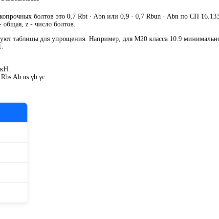
прочных болтов это 0,7 Rbt · Abn или 0,9 · 0,7 Rbun · Abn по СП 16.1333
 общая, z - число болтов.
зуют таблицы для упрощения. Например, для M20 класса 10.9 минимально
1.
 кН.
Rbs Ab ns γb γc.