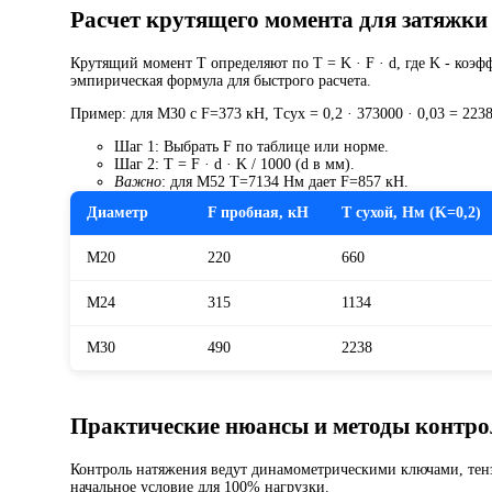
Расчет крутящего момента для затяжки
Крутящий момент T определяют по T = K · F · d, где K - коэффи
эмпирическая формула для быстрого расчета.
Пример: для M30 с F=373 кН, Tсух = 0,2 · 373000 · 0,03 = 2
Шаг 1: Выбрать F по таблице или норме.
Шаг 2: T = F · d · K / 1000 (d в мм).
Важно
: для M52 T=7134 Нм дает F=857 кН.
Диаметр
F пробная, кН
T сухой, Нм (K=0,2)
M20
220
660
M24
315
1134
M30
490
2238
Практические нюансы и методы контро
Контроль натяжения ведут динамометрическими ключами, тенз
начальное условие для 100% нагрузки.