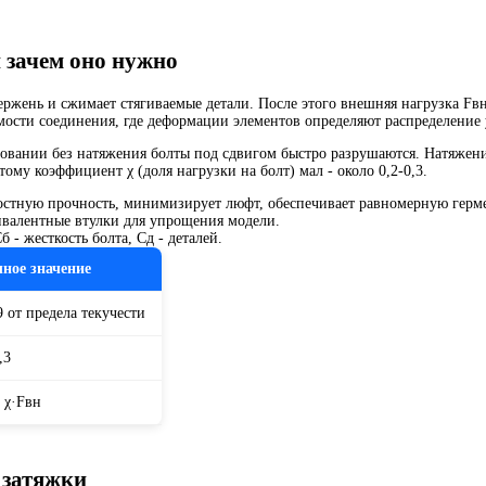
 зачем оно нужно
тержень и сжимает стягиваемые детали. После этого внешняя нагрузка Fвн
мости соединения, где деформации элементов определяют распределение
овании без натяжения болты под сдвигом быстро разрушаются. Натяжение
тому коэффициент χ (доля нагрузки на болт) мал - около 0,2-0,3.
лостную прочность, минимизирует люфт, обеспечивает равномерную герм
квивалентные втулки для упрощения модели.
б - жесткость болта, Cд - деталей.
ное значение
9 от предела текучести
,3
 χ·Fвн
 затяжки