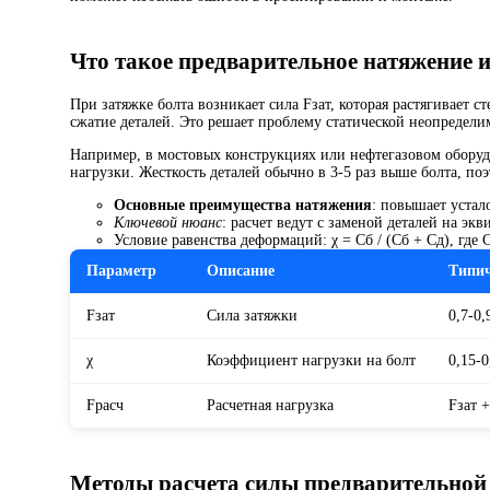
Что такое предварительное натяжение и
При затяжке болта возникает сила Fзат, которая растягивает с
сжатие деталей. Это решает проблему статической неопредели
Например, в мостовых конструкциях или нефтегазовом оборуд
нагрузки. Жесткость деталей обычно в 3-5 раз выше болта, поэ
Основные преимущества натяжения
: повышает уста
Ключевой нюанс
: расчет ведут с заменой деталей на э
Условие равенства деформаций: χ = Cб / (Cб + Cд), где C
Параметр
Описание
Типич
Fзат
Сила затяжки
0,7-0,
χ
Коэффициент нагрузки на болт
0,15-0
Fрасч
Расчетная нагрузка
Fзат +
Методы расчета силы предварительной