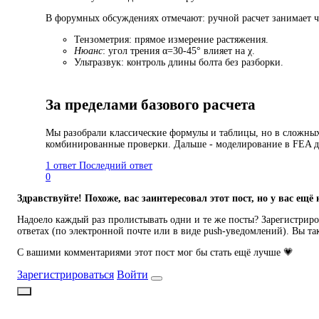
В форумных обсуждениях отмечают: ручной расчет занимает ч
Тензометрия: прямое измерение растяжения.
Нюанс
: угол трения α=30-45° влияет на χ.
Ультразвук: контроль длины болта без разборки.
За пределами базового расчета
Мы разобрали классические формулы и таблицы, но в сложных
комбинированные проверки. Дальше - моделирование в FEA 
1 ответ
Последний ответ
0
Здравствуйте! Похоже, вас заинтересовал этот пост, но у вас ещё 
Надоело каждый раз пролистывать одни и те же посты? Зарегистриров
ответах (по электронной почте или в виде push-уведомлений). Вы та
С вашими комментариями этот пост мог бы стать ещё лучше 💗
Зарегистрироваться
Войти