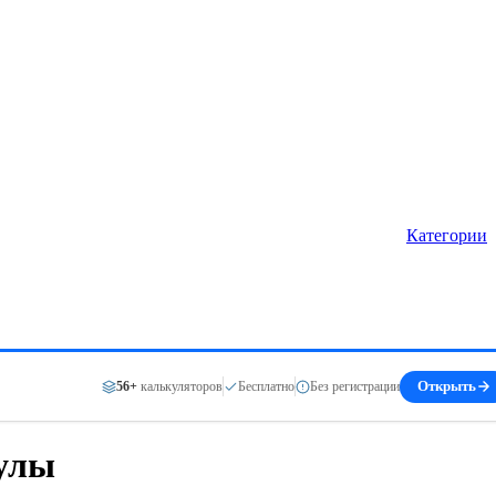
Категории
56+
калькуляторов
Бесплатно
Без регистрации
Открыть
мулы