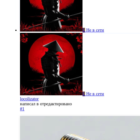
L
Не в сети
L
Не в сети
locolizator
написал в
отредактировано
#1