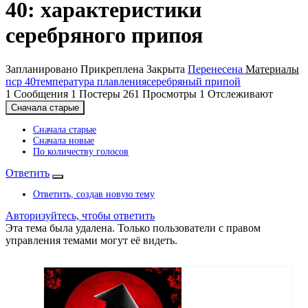
40: характеристики
серебряного припоя
Запланировано
Прикреплена
Закрыта
Перенесена
Материалы
пср 40
температура плавления
серебряный припой
1
Сообщения
1
Постеры
261
Просмотры
1
Отслеживают
Сначала старые
Сначала старые
Сначала новые
По количеству голосов
Ответить
Ответить, создав новую тему
Авторизуйтесь, чтобы ответить
Эта тема была удалена. Только пользователи с правом
управления темами могут её видеть.