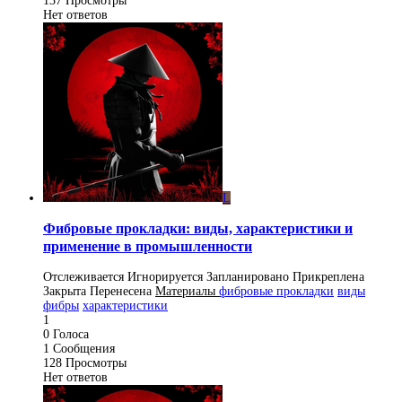
137
Просмотры
Нет ответов
L
Фибровые прокладки: виды, характеристики и
применение в промышленности
Отслеживается
Игнорируется
Запланировано
Прикреплена
Закрыта
Перенесена
Материалы
фибровые прокладки
виды
фибры
характеристики
1
0
Голоса
1
Сообщения
128
Просмотры
Нет ответов