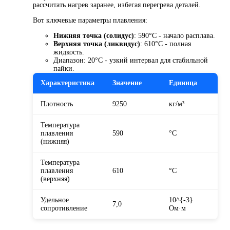
рассчитать нагрев заранее, избегая перегрева деталей.
Вот ключевые параметры плавления:
Нижняя точка (солидус)
: 590°C - начало расплава.
Верхняя точка (ликвидус)
: 610°C - полная
жидкость.
Диапазон: 20°C - узкий интервал для стабильной
пайки.
Характеристика
Значение
Единица
Плотность
9250
кг/м³
Температура
плавления
590
°C
(нижняя)
Температура
плавления
610
°C
(верхняя)
Удельное
10^{-3}
7,0
сопротивление
Ом·м