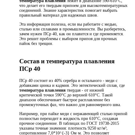
температура плавления
лежит в диапазоне 590-610°C,
что делает его твердым припоем для высокотемпературных
соединений. Знание характеристик помогает выбрать
правильный материал для надежных швов.
Эта информация полезна, если вы работаете с медью,
сталью или сплавами в промышленности. Вы разберетесь,
зачем нужен ПСр 40, как он плавится и где применяется.
Это решит проблемы с выбором припоя для прочных
пайок без трещин.
Состав и температура плавления
ПСр 40
ПСр 40 состоит из 40% серебра и остального - меди с
добавками цинка и кадмия. Это эвтектический сплав, где
температура плавления
твердая - от нижней
критической точки 590°C до верхней 610°C. Такой
диапазон обеспечивает быстрое расплавление без
промежуточных фаз, что важно для равномерного шва.
Например, при пайке меди с нержавеющей сталью припой
полностью переходит в жидкость при 610°C, создавая
прочное соединение. В таблицах по ГОСТ 19738-2015
указаны точные значения: плотность 9250 кг/м³,
сопротивление 7,0*10^{-3} Ом·м. Это позволяет