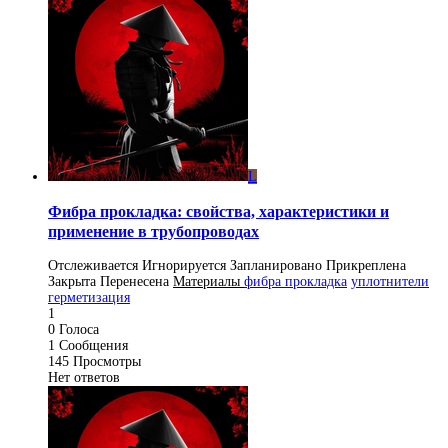
L
Фибра прокладка: свойства, характеристики и
применение в трубопроводах
Отслеживается
Игнорируется
Запланировано
Прикреплена
Закрыта
Перенесена
Материалы
фибра прокладка
уплотнители
герметизация
1
0
Голоса
1
Сообщения
145
Просмотры
Нет ответов