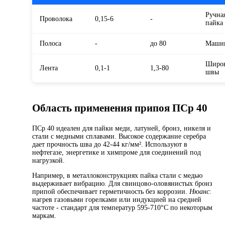
Ручна
Проволока
0,15-6
-
пайка
Полоса
-
до 80
Маши
Широ
Лента
0,1-1
1,3-80
швы
Область применения припоя ПСр 40
ПСр 40 идеален для пайки меди, латуней, бронз, никеля и
стали с медными сплавами. Высокое содержание серебра
дает прочность шва до 42-44 кг/мм². Используют в
нефтегазе, энергетике и химпроме для соединений под
нагрузкой.
Например, в металлоконструкциях пайка стали с медью
выдерживает вибрацию. Для свинцово-оловянистых бронз
припой обеспечивает герметичность без коррозии.
Нюанс
:
нагрев газовыми горелками или индукцией на средней
частоте - стандарт для температур 595-710°C по некоторым
маркам.