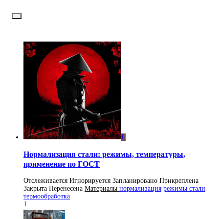
L
Нормализация стали: режимы, температуры,
применение по ГОСТ
Отслеживается
Игнорируется
Запланировано
Прикреплена
Закрыта
Перенесена
Материалы
нормализация
режимы стали
термообработка
1