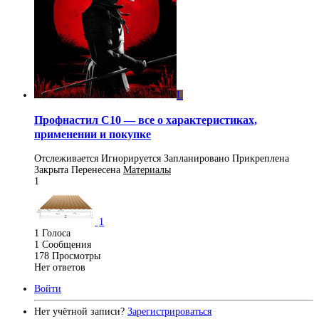
L
Профнастил С10 — все о характеристиках,
применении и покупке
Отслеживается
Игнорируется
Запланировано
Прикреплена
Закрыта
Перенесена
Материалы
1
1
1
Голоса
1
Сообщения
178
Просмотры
Нет ответов
Войти
Нет учётной записи?
Зарегистрироваться