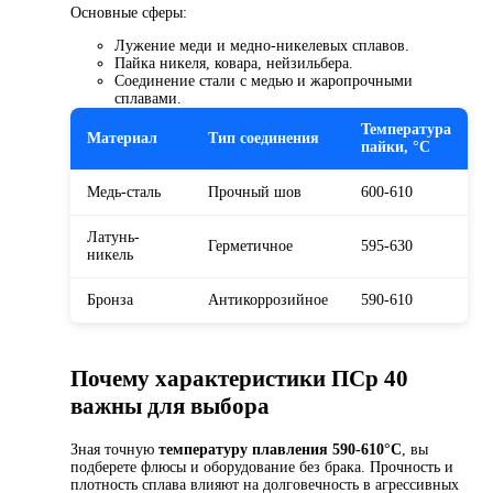
Основные сферы:
Лужение меди и медно-никелевых сплавов.
Пайка никеля, ковара, нейзильбера.
Соединение стали с медью и жаропрочными
сплавами.
Температура
Материал
Тип соединения
пайки, °C
Медь-сталь
Прочный шов
600-610
Латунь-
Герметичное
595-630
никель
Бронза
Антикоррозийное
590-610
Почему характеристики ПСр 40
важны для выбора
Зная точную
температуру плавления 590-610°C
, вы
подберете флюсы и оборудование без брака. Прочность и
плотность сплава влияют на долговечность в агрессивных