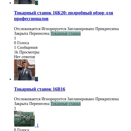
K
Токарный станок 16К20: подробный обзор для
профессионалов
Отслеживается
Игнорируется
Запланировано
Прикреплена
Закрыта
Перенесена
Токарные станки
1
0
Голоса
1
Сообщения
1k
Просмотры
Нет ответов
K
Токарный станок 16В16
Отслеживается
Игнорируется
Запланировано
Прикреплена
Закрыта
Перенесена
Токарные станки
1
1
0
Голоса