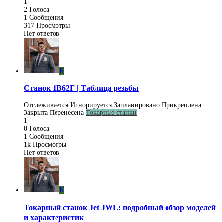
1
2
Голоса
1
Сообщения
317
Просмотры
Нет ответов
K
Станок 1В62Г | Таблица резьбы
Отслеживается
Игнорируется
Запланировано
Прикреплена
Закрыта
Перенесена
Токарные станки
1
0
Голоса
1
Сообщения
1k
Просмотры
Нет ответов
K
Токарный станок Jet JWL: подробный обзор моделей
и характеристик