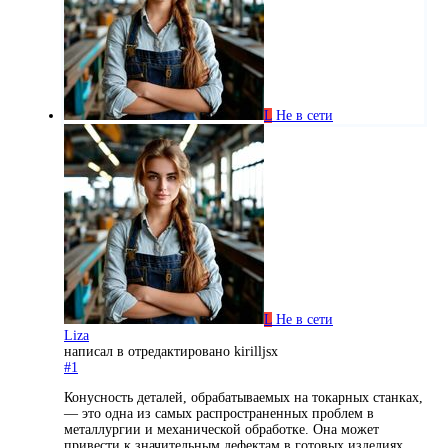
L
Не в сети
L
Не в сети
Liza
написал в
отредактировано kirilljsx
#1
Конусность деталей, обрабатываемых на токарных станках,
— это одна из самых распространенных проблем в
металлургии и механической обработке. Она может
привести к значительным дефектам в готовых изделиях,