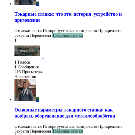
K
Токарные станки: что это, история, устройство и
применение
Отслеживается
Игнорируется
Запланировано
Прикреплена
Закрыта
Перенесена
Токарные станки
1
1
1
Голоса
1
Сообщения
215
Просмотры
Нет ответов
K
Основные параметры токарного станка: как
выбрать оборудование для металлообработки
Отслеживается
Игнорируется
Запланировано
Прикреплена
Закрыта
Перенесена
Токарные станки