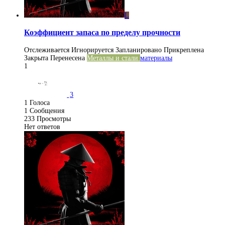
L
Коэффициент запаса по пределу прочности
Отслеживается
Игнорируется
Запланировано
Прикреплена
Закрыта
Перенесена
Металлы и стали
материалы
1
3
1
Голоса
1
Сообщения
233
Просмотры
Нет ответов