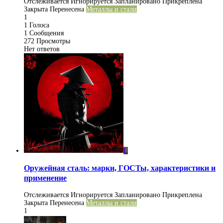
Отслеживается
Игнорируется
Запланировано
Прикреплена
Закрыта
Перенесена
Металлы и стали
1
1
Голоса
1
Сообщения
272
Просмотры
Нет ответов
L
Оружейная сталь: марки, ГОСТы, характеристики и
применение
Отслеживается
Игнорируется
Запланировано
Прикреплена
Закрыта
Перенесена
Металлы и стали
1