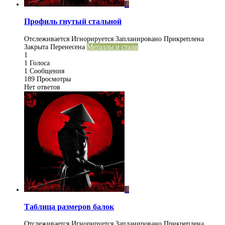
L
Профиль гнутый стальной
Отслеживается
Игнорируется
Запланировано
Прикреплена
Закрыта
Перенесена
Металлы и стали
1
1
Голоса
1
Сообщения
189
Просмотры
Нет ответов
L
Таблица размеров балок
Отслеживается
Игнорируется
Запланировано
Прикреплена