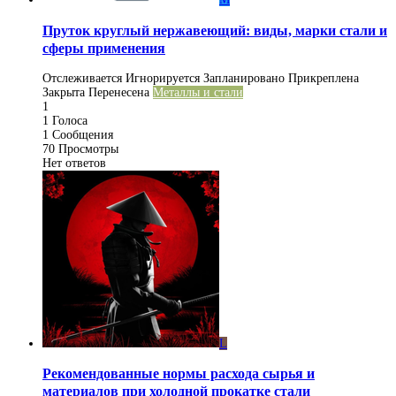
Пруток круглый нержавеющий: виды, марки стали и
сферы применения
Отслеживается
Игнорируется
Запланировано
Прикреплена
Закрыта
Перенесена
Металлы и стали
1
1
Голоса
1
Сообщения
70
Просмотры
Нет ответов
L
Рекомендованные нормы расхода сырья и
материалов при холодной прокатке стали