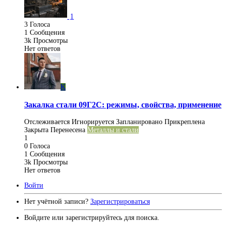
1
3
Голоса
1
Сообщения
3k
Просмотры
Нет ответов
K
Закалка стали 09Г2С: режимы, свойства, применение
Отслеживается
Игнорируется
Запланировано
Прикреплена
Закрыта
Перенесена
Металлы и стали
1
0
Голоса
1
Сообщения
3k
Просмотры
Нет ответов
Войти
Нет учётной записи?
Зарегистрироваться
Войдите или зарегистрируйтесь для поиска.