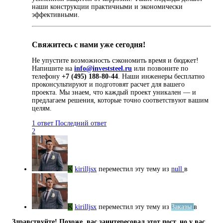
наши конструкции практичными и экономически
эффективными.
Свяжитесь с нами уже сегодня!
Не упустите возможность сэкономить время и бюджет!
Напишите на
info@investsteel.ru
или позвоните по
телефону
+7 (495) 188-80-44
. Наши инженеры бесплатно
проконсультируют и подготовят расчет для вашего
проекта. Мы знаем, что каждый проект уникален — и
предлагаем решения, которые точно соответствуют вашим
целям.
1 ответ
Последний ответ
2
K
kirilljsx
переместил эту тему из
null
в
K
kirilljsx
переместил эту тему из
Заказы
в
Здравствуйте! Похоже, вас заинтересовал этот пост, но у вас