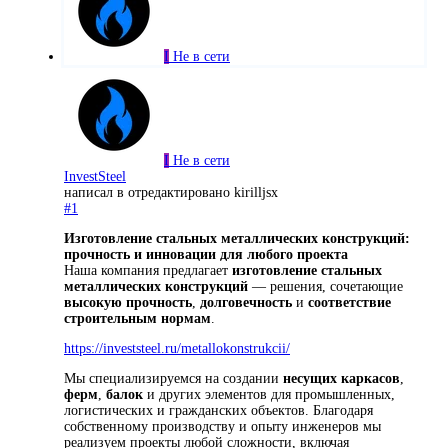
I
Не в сети
I
Не в сети
InvestSteel
написал в
отредактировано kirilljsx
#1
Изготовление стальных металлических конструкций:
прочность и инновации для любого проекта
Наша компания предлагает
изготовление стальных
металлических конструкций
— решения, сочетающие
высокую прочность
,
долговечность
и
соответствие
строительным нормам
.
https://investsteel.ru/metallokonstrukcii/
Мы специализируемся на создании
несущих каркасов
,
ферм
,
балок
и других элементов для промышленных,
логистических и гражданских объектов. Благодаря
собственному производству и опыту инженеров мы
реализуем проекты любой сложности, включая