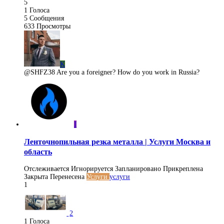
5
1
Голоса
5
Сообщения
633
Просмотры
K
@SHFZ38 Are you a foreigner? How do you work in Russia?
I
Ленточнопильная резка металла | Услуги Москва и
область
Отслеживается
Игнорируется
Запланировано
Прикреплена
Закрыта
Перенесена
Услуги
услуги
1
2
1
Голоса