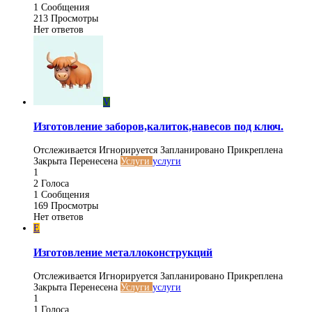
1
Сообщения
213
Просмотры
Нет ответов
V
Изготовление заборов,калиток,навесов под ключ.
Отслеживается
Игнорируется
Запланировано
Прикреплена
Закрыта
Перенесена
Услуги
услуги
1
2
Голоса
1
Сообщения
169
Просмотры
Нет ответов
Е
Изготовление металлоконструкций
Отслеживается
Игнорируется
Запланировано
Прикреплена
Закрыта
Перенесена
Услуги
услуги
1
1
Голоса