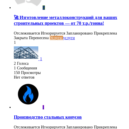
P
🚀 Изготовление металлоконструкций для ваших
строительных проектов — от 70 т.р./тонна!
Отслеживается
Игнорируется
Запланировано
Прикреплена
Закрыта
Перенесена
Услуги
услуги
1
1
2
Голоса
1
Сообщения
150
Просмотры
Нет ответов
I
Производство стальных конусов
Отслеживается
Игнорируется
Запланировано
Прикреплена