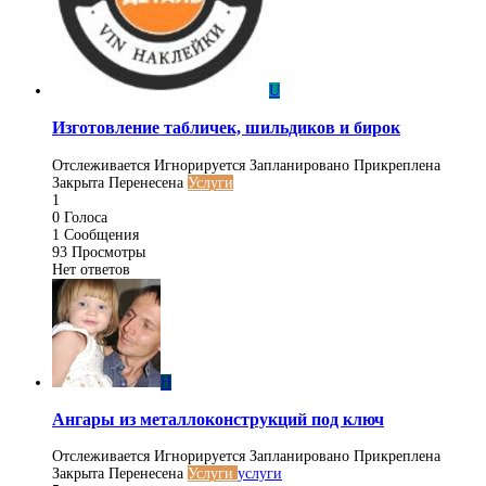
U
Изготовление табличек, шильдиков и бирок
Отслеживается
Игнорируется
Запланировано
Прикреплена
Закрыта
Перенесена
Услуги
1
0
Голоса
1
Сообщения
93
Просмотры
Нет ответов
Н
Ангары из металлоконструкций под ключ
Отслеживается
Игнорируется
Запланировано
Прикреплена
Закрыта
Перенесена
Услуги
услуги