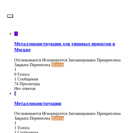
M
Металлоконструкции для типовых проектов в
Москве
Отслеживается
Игнорируется
Запланировано
Прикреплена
Закрыта
Перенесена
Услуги
1
0
Голоса
1
Сообщения
74
Просмотры
Нет ответов
?
Металлоконструкции
Отслеживается
Игнорируется
Запланировано
Прикреплена
Закрыта
Перенесена
Услуги
1
1
Голоса
1
Сообщения