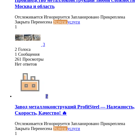
Производство металлоконструкций любой сложности
Москва и область
Отслеживается
Игнорируется
Запланировано
Прикреплена
Закрыта
Перенесена
Услуги
услуги
1
3
2
Голоса
1
Сообщения
261
Просмотры
Нет ответов
P
Завод металлоконструкций ProfitSteel — Надежность,
Скорость, Качество! 🔥
Отслеживается
Игнорируется
Запланировано
Прикреплена
Закрыта
Перенесена
Услуги
услуги
1