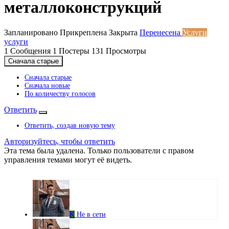
металлоконструкций
Запланировано
Прикреплена
Закрыта
Перенесена
Услуги
услуги
1
Сообщения
1
Постеры
131
Просмотры
Сначала старые
Сначала старые
Сначала новые
По количеству голосов
Ответить
Ответить, создав новую тему
Авторизуйтесь, чтобы ответить
Эта тема была удалена. Только пользователи с правом
управления темами могут её видеть.
K
Не в сети