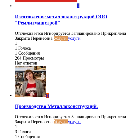
Р
Изготовление металлоконструкций ООО
"Ремлитмашстрой"
Отслеживается
Игнорируется
Запланировано
Прикреплена
Закрыта
Перенесена
Услуги
услуги
1
1
Голоса
1
Сообщения
204
Просмотры
Нет ответов
И
Производство Металлоконструкций.
Отслеживается
Игнорируется
Запланировано
Прикреплена
Закрыта
Перенесена
Услуги
услуги
1
3
Голоса
1
Сообщения