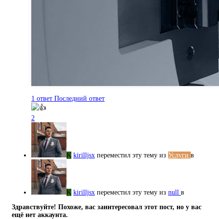
1 ответ
Последний ответ
2
K
kirilljsx
переместил эту тему из
Услуги
в
K
kirilljsx
переместил эту тему из
null
в
Здравствуйте! Похоже, вас заинтересовал этот пост, но у вас
ещё нет аккаунта.