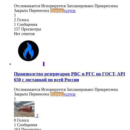
Отслеживается
Игнорируется
Запланировано
Прикреплена
Закрыта
Перенесена
Услуги
услуги
1
2
Голоса
1
Сообщения
157
Просмотры
Нет ответов
I
Производство резервуаров РВС и РГС по ГОСТ, API
650 с доставкой по всей России
Отслеживается
Игнорируется
Запланировано
Прикреплена
Закрыта
Перенесена
Услуги
услуги
1
2
0
Голоса
1
Сообщения
163
Просмотры