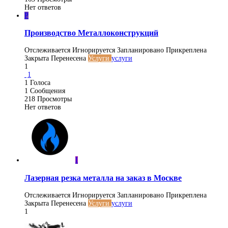
Нет ответов
Р
Производство Металлоконструкций
Отслеживается
Игнорируется
Запланировано
Прикреплена
Закрыта
Перенесена
Услуги
услуги
1
1
1
Голоса
1
Сообщения
218
Просмотры
Нет ответов
I
Лазерная резка металла на заказ в Москве
Отслеживается
Игнорируется
Запланировано
Прикреплена
Закрыта
Перенесена
Услуги
услуги
1