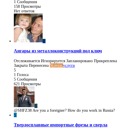
1
Сообщения
158
Просмотры
Нет ответов
Н
Ангары из металлоконструкций под ключ
Отслеживается
Игнорируется
Запланировано
Прикреплена
Закрыта
Перенесена
Услуги
услуги
5
1
Голоса
5
Сообщения
621
Просмотры
K
@SHFZ38 Are you a foreigner? How do you work in Russia?
Y
Твердосплавные импортные фрезы и сверла