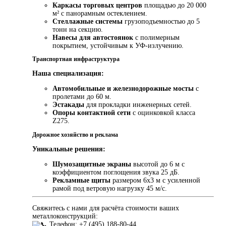
Каркасы торговых центров
площадью до 20 000
м² с панорамным остеклением.
Стеллажные системы
грузоподъемностью до 5
тонн на секцию.
Навесы для автостоянок
с полимерным
покрытием, устойчивым к УФ-излучению.
Транспортная инфраструктура
Наша специализация:
Автомобильные и железнодорожные мосты
с
пролетами до 60 м.
Эстакады
для прокладки инженерных сетей.
Опоры контактной сети
с оцинковкой класса
Z275.
Дорожное хозяйство и реклама
Уникальные решения:
Шумозащитные экраны
высотой до 6 м с
коэффициентом поглощения звука 25 дБ.
Рекламные щиты
размером 6х3 м с усиленной
рамой под ветровую нагрузку 45 м/с.
Свяжитесь с нами для расчёта стоимости ваших
металлоконструкций:
Телефон: +7 (495) 188-80-44