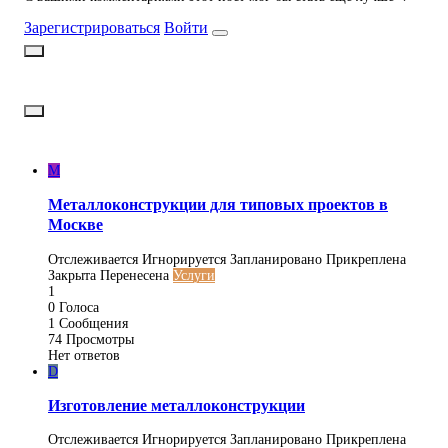
Зарегистрироваться
Войти
M
Металлоконструкции для типовых проектов в
Москве
Отслеживается
Игнорируется
Запланировано
Прикреплена
Закрыта
Перенесена
Услуги
1
0
Голоса
1
Сообщения
74
Просмотры
Нет ответов
D
Изготовление металлоконструкции
Отслеживается
Игнорируется
Запланировано
Прикреплена