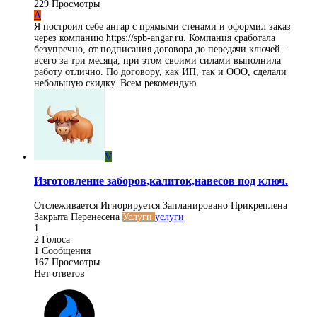
229
Просмотры
A
Я построил себе ангар с прямыми стенами и оформил заказ
через компанию https://spb-angar.ru. Компания сработала
безупречно, от подписания договора до передачи ключей –
всего за три месяца, при этом своими силами выполнила
работу отлично. По договору, как ИП, так и ООО, сделали
небольшую скидку. Всем рекомендую.
V
Изготовление заборов,калиток,навесов под ключ.
Отслеживается
Игнорируется
Запланировано
Прикреплена
Закрыта
Перенесена
Услуги
услуги
1
2
Голоса
1
Сообщения
167
Просмотры
Нет ответов