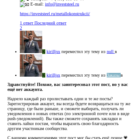
E-mail:
info@investsteel.ru
https://investsteel.ru/metallokonstrukcii/
1 ответ
Последний ответ
2
K
kirilljsx
переместил эту тему из
null
в
K
kirilljsx
переместил эту тему из
Заказы
в
Здравствуйте! Похоже, вас заинтересовал этот пост, но у вас
ещё нет аккаунта.
Надоело каждый раз пролистывать одни и те же посты?
Зарегистрировав аккаунт, вы всегда будете возвращаться на ту же
страницу, где были раньше, и сможете выбирать, получать ли
уведомления о новых ответах (по электронной почте или в виде
push-уведомлений). Вы также сможете сохранять закладки и
ставить лайки постам, чтобы выразить свою благодарность
другим участникам сообщества.
С вашими комментариями этот пост мог бы стать ещё лучше 💗