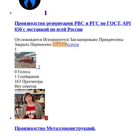
I
Производство резервуаров РВС и РГС по ГОСТ, API
650 с доставкой по всей России
Отслеживается
Игнорируется
Запланировано
Прикреплена
Закрыта
Перенесена
Услуги
услуги
1
2
0
Голоса
1
Сообщения
163
Просмотры
Нет ответов
И
Производство Металлоконструкций.