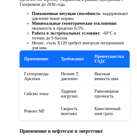
Газпромом до 2030 года.
Повышенная несущая способность
: выдерживают
давление выше нормы.
Минимальные геометрические отклонения
:
овальность в пределах 0,5%.
Работа в экстремальных условиях
: -60°C и
толчки до 9 баллов.
Нюанс
: сталь X120 требует контроля легирования
для шва.
Преимущества
Применение
Требования
ГЛДС
Газопроводы
Низкие T,
Высокая
Арктики
давление
вязкость шва
Ударные
Равномерная
Сейсмо зоны
нагрузки
прочность
Скорость
Качественный
Ремонт МГ
монтажа
шов сразу
Применение в нефтегазе и энергетике