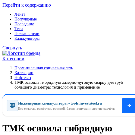
Перейти к содержанию
Лента
Популярные
Последние
Теги
Пользователи
Калькуляторы
Свернуть
Категории
Промышленная социальная сеть
Категории
Нефтегаз
ТМК освоила гибридную лазерно-дуговую сварку для труб
большого диаметра: технология и применение
Инженерные калькуляторы - tools.investsteel.ru
Вес металла, развёртки, раскрой, балки, допуски и другие расчёты
ТМК освоила гибридную