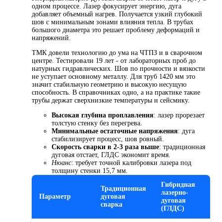
одном процессе. Лазер фокусирует энергию, дуга
добавляет объемный нагрев. Получается узкий глубокий
шов с минимальным зонами влияния тепла. В трубах
большого диаметра это решает проблему деформаций и
напряжений.
ТМК довели технологию до ума на ЧТПЗ и в сварочном
центре. Тестировали 19 лет - от лабораторных проб до
натурных гидравлических. Шов по прочности и вязкости
не уступает основному металлу. Для труб 1420 мм это
значит стабильную геометрию и высокую несущую
способность. В справочниках одно, а на практике такие
трубы держат сверхнизкие температуры и сейсмику.
Высокая глубина проплавления
: лазер прорезает
толстую стенку без перегрева.
Минимальные остаточные напряжения
: дуга
стабилизирует процесс, шов ровный.
Скорость сварки в 2-3 раза выше
: традиционная
дуговая отстает, ГЛДС экономит время.
Нюанс
: требует точной калибровки лазера под
толщину стенки 15,7 мм.
Гибридная
Традиционная
лазерно-
Параметр
дуговая
дуговая
сварка
(ГЛДС)