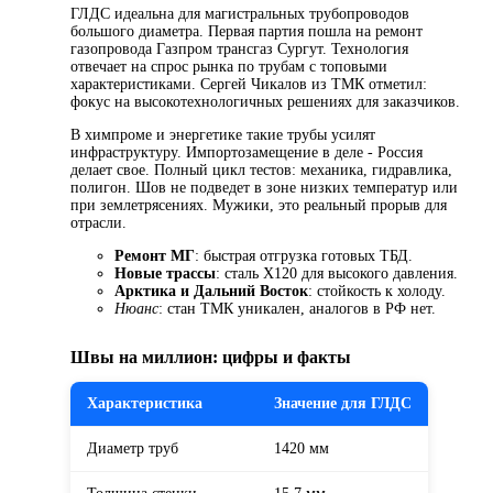
ГЛДС идеальна для магистральных трубопроводов
большого диаметра. Первая партия пошла на ремонт
газопровода Газпром трансгаз Сургут. Технология
отвечает на спрос рынка по трубам с топовыми
характеристиками. Сергей Чикалов из ТМК отметил:
фокус на высокотехнологичных решениях для заказчиков.
В химпроме и энергетике такие трубы усилят
инфраструктуру. Импортозамещение в деле - Россия
делает свое. Полный цикл тестов: механика, гидравлика,
полигон. Шов не подведет в зоне низких температур или
при землетрясениях. Мужики, это реальный прорыв для
отрасли.
Ремонт МГ
: быстрая отгрузка готовых ТБД.
Новые трассы
: сталь X120 для высокого давления.
Арктика и Дальний Восток
: стойкость к холоду.
Нюанс
: стан ТМК уникален, аналогов в РФ нет.
Швы на миллион: цифры и факты
Характеристика
Значение для ГЛДС
Диаметр труб
1420 мм