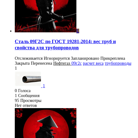
L
Сталь 09Г2С по ГОСТ 19281-2014: вес труб и
свойства для трубопроводов
Отслеживается
Игнорируется
Запланировано
Прикреплена
Закрыта
Перенесена
Нефтегаз
09г2с
расчет веса
трубопроводы
1
1
0
Голоса
1
Сообщения
95
Просмотры
Нет ответов