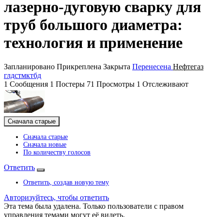
лазерно-дуговую сварку для
труб большого диаметра:
технология и применение
Запланировано
Прикреплена
Закрыта
Перенесена
Нефтегаз
глдс
тмк
тбд
1
Сообщения
1
Постеры
71
Просмотры
1
Отслеживают
Сначала старые
Сначала старые
Сначала новые
По количеству голосов
Ответить
Ответить, создав новую тему
Авторизуйтесь, чтобы ответить
Эта тема была удалена. Только пользователи с правом
управления темами могут её видеть.