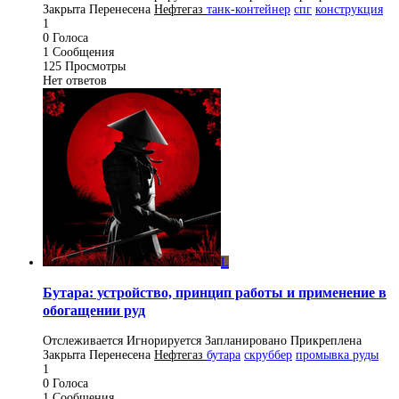
Закрыта
Перенесена
Нефтегаз
танк-контейнер
спг
конструкция
1
0
Голоса
1
Сообщения
125
Просмотры
Нет ответов
L
Бутара: устройство, принцип работы и применение в
обогащении руд
Отслеживается
Игнорируется
Запланировано
Прикреплена
Закрыта
Перенесена
Нефтегаз
бутара
скруббер
промывка руды
1
0
Голоса
1
Сообщения