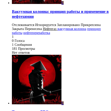
L
Вакуумная колонна: принцип работы и применение в
нефтехимии
Отслеживается
Игнорируется
Запланировано
Прикреплена
Закрыта
Перенесена
Нефтегаз
вакуумная колонна
принцип
работы
нефтепереработка
1
0
Голоса
1
Сообщения
181
Просмотры
Нет ответов
L