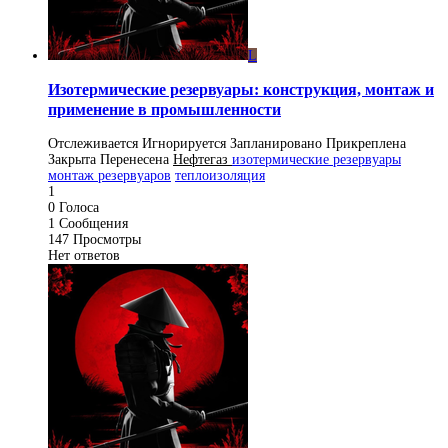
L
Изотермические резервуары: конструкция, монтаж и
применение в промышленности
Отслеживается
Игнорируется
Запланировано
Прикреплена
Закрыта
Перенесена
Нефтегаз
изотермические резервуары
монтаж резервуаров
теплоизоляция
1
0
Голоса
1
Сообщения
147
Просмотры
Нет ответов