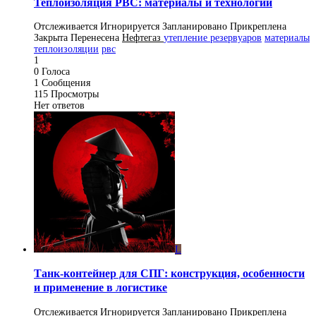
Теплоизоляция РВС: материалы и технологии
Отслеживается
Игнорируется
Запланировано
Прикреплена
Закрыта
Перенесена
Нефтегаз
утепление резервуаров
материалы
теплоизоляции
рвс
1
0
Голоса
1
Сообщения
115
Просмотры
Нет ответов
L
Танк-контейнер для СПГ: конструкция, особенности
и применение в логистике
Отслеживается
Игнорируется
Запланировано
Прикреплена