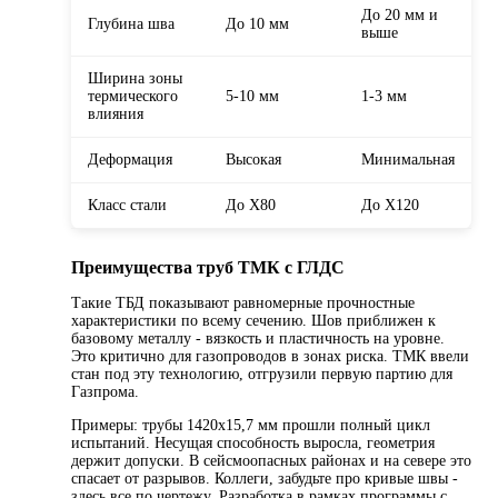
До 20 мм и
Глубина шва
До 10 мм
выше
Ширина зоны
термического
5-10 мм
1-3 мм
влияния
Деформация
Высокая
Минимальная
Класс стали
До X80
До X120
Преимущества труб ТМК с ГЛДС
Такие ТБД показывают равномерные прочностные
характеристики по всему сечению. Шов приближен к
базовому металлу - вязкость и пластичность на уровне.
Это критично для газопроводов в зонах риска. ТМК ввели
стан под эту технологию, отгрузили первую партию для
Газпрома.
Примеры: трубы 1420x15,7 мм прошли полный цикл
испытаний. Несущая способность выросла, геометрия
держит допуски. В сейсмоопасных районах и на севере это
спасает от разрывов. Коллеги, забудьте про кривые швы -
здесь все по чертежу. Разработка в рамках программы с