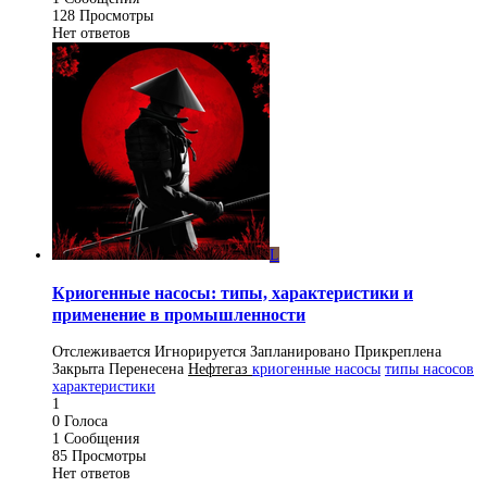
128
Просмотры
Нет ответов
L
Криогенные насосы: типы, характеристики и
применение в промышленности
Отслеживается
Игнорируется
Запланировано
Прикреплена
Закрыта
Перенесена
Нефтегаз
криогенные насосы
типы насосов
характеристики
1
0
Голоса
1
Сообщения
85
Просмотры
Нет ответов