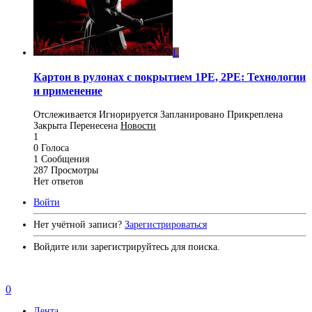
L
Картон в рулонах с покрытием 1РЕ, 2РЕ: Технологии
и применение
Отслеживается
Игнорируется
Запланировано
Прикреплена
Закрыта
Перенесена
Новости
1
0
Голоса
1
Сообщения
287
Просмотры
Нет ответов
Войти
Нет учётной записи?
Зарегистрироваться
Войдите или зарегистрируйтесь для поиска.
0
Лента