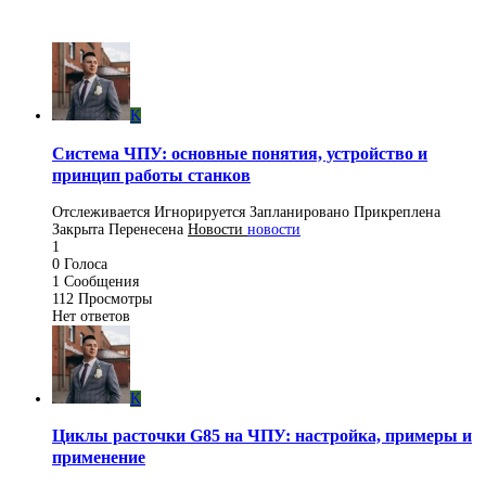
K
Система ЧПУ: основные понятия, устройство и
принцип работы станков
Отслеживается
Игнорируется
Запланировано
Прикреплена
Закрыта
Перенесена
Новости
новости
1
0
Голоса
1
Сообщения
112
Просмотры
Нет ответов
K
Циклы расточки G85 на ЧПУ: настройка, примеры и
применение