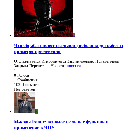
L
Что обрабатывают стальной дробью: виды работ и
примеры применения
Отслеживается
Игнорируется
Запланировано
Прикреплена
Закрыта
Перенесена
Новости
новости
1
0
Голоса
1
Сообщения
103
Просмотры
Нет ответов
K
M-коды Fanuc: вспомогательные функции и
применение в ЧПУ