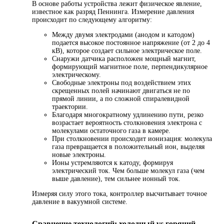
В основе работы устройства лежит физическое явление,
известное как разряд Пеннинга. Измерение давления
происходит по следующему алгоритму:
Между двумя электродами (анодом и катодом)
подается высокое постоянное напряжение (от 2 до 4
кВ), которое создает сильное электрическое поле.
Снаружи датчика расположен мощный магнит,
формирующий магнитное поле, перпендикулярное
электрическому.
Свободные электроны под воздействием этих
скрещенных полей начинают двигаться не по
прямой линии, а по сложной спиралевидной
траектории.
Благодаря многократному удлинению пути, резко
возрастает вероятность столкновения электрона с
молекулами остаточного газа в камере.
При столкновении происходит ионизация: молекула
газа превращается в положительный ион, выделяя
новые электроны.
Ионы устремляются к катоду, формируя
электрический ток. Чем больше молекул газа (чем
выше давление), тем сильнее ионный ток.
Измеряя силу этого тока, контроллер высчитывает точное
давление в вакуумной системе.
Сравнение технологий: холодный vs горячий