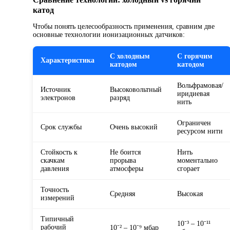
катод
Чтобы понять целесообразность применения, сравним две
основные технологии ионизационных датчиков:
С холодным
С горячим
Характеристика
катодом
катодом
Вольфрамовая/
Источник
Высоковольтный
иридиевая
электронов
разряд
нить
Ограничен
Срок службы
Очень высокий
ресурсом нити
Стойкость к
Не боится
Нить
скачкам
прорыва
моментально
давления
атмосферы
сгорает
Точность
Средняя
Высокая
измерений
Типичный
10⁻³ – 10⁻¹¹
рабочий
10⁻² – 10⁻⁹ мбар