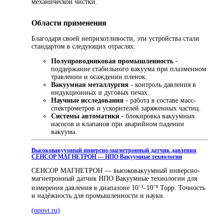
механической чистки.
Области применения
Благодаря своей неприхотливости, эти устройства стали
стандартом в следующих отраслях:
Полупроводниковая промышленность
-
поддержание стабильного вакуума при плазменном
травлении и осаждении пленок.
Вакуумная металлургия
- контроль давления в
индукционных и дуговых печах.
Научные исследования
- работа в составе масс-
спектрометров и ускорителей заряженных частиц.
Системы автоматики
- блокировка вакуумных
насосов и клапанов при аварийном падении
вакуума.
Высоковакуумный инверсно-магнетронный датчик давления
СЕНСОР МАГНЕТРОН — НПО Вакуумные технологии
СЕНСОР МАГНЕТРОН — высоковакуумный инверсно-
магнетронный датчик НПО Вакуумные технологии для
измерения давления в диапазоне 10⁻³–10⁻⁸ Торр. Точность
и надёжность для промышленности и науки.
(npovt.ru)