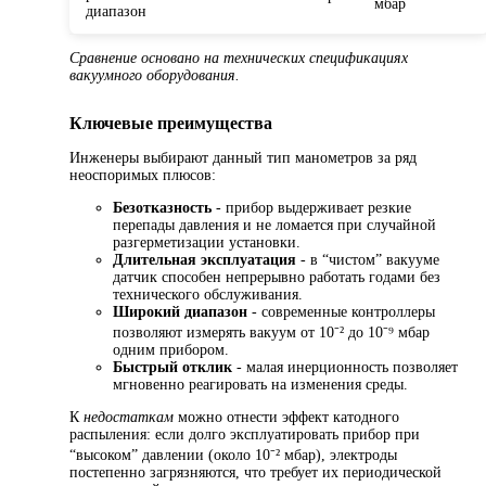
мбар
диапазон
Сравнение основано на технических спецификациях
вакуумного оборудования.
Ключевые преимущества
Инженеры выбирают данный тип манометров за ряд
неоспоримых плюсов:
Безотказность
- прибор выдерживает резкие
перепады давления и не ломается при случайной
разгерметизации установки.
Длительная эксплуатация
- в “чистом” вакууме
датчик способен непрерывно работать годами без
технического обслуживания.
Широкий диапазон
- современные контроллеры
позволяют измерять вакуум от 10⁻² до 10⁻⁹ мбар
одним прибором.
Быстрый отклик
- малая инерционность позволяет
мгновенно реагировать на изменения среды.
К
недостаткам
можно отнести эффект катодного
распыления: если долго эксплуатировать прибор при
“высоком” давлении (около 10⁻² мбар), электроды
постепенно загрязняются, что требует их периодической