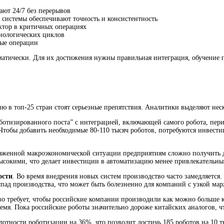
ают 24/7 без перерывов
 системы обеспечивают точность и консистентность
ктор в критичных операциях
хнологических циклов
ные операции
оматически. Для их достижения нужны правильная интеграция, обучение 
ю в топ-25 стран стоят серьезные препятствия. Аналитики выделяют неск
оботизированного поста” с интеграцией, включающей самого робота, пе
 Чтобы добавить необходимые 80-110 тысяч роботов, потребуются инвести
ряженной макроэкономической ситуации предприятиям сложно получить
ысокими, что делает инвестиции в автоматизацию менее привлекательны
ости
. Во время внедрения новых систем производство часто замедляется
спад производства, что может быть болезненно для компаний с узкой ма
во требует, чтобы российские компании производили как можно больше 
емя. Пока российские роботы значительно дороже китайских аналогов, 
тности роботизации на 36%, что позволит достичь 185 роботов на 10 т