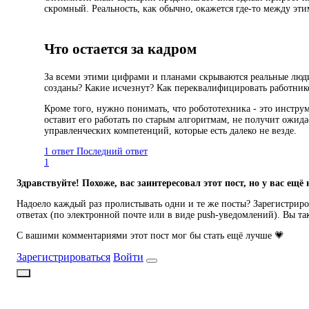
скромный. Реальность, как обычно, окажется где-то между эт
Что остается за кадром
За всеми этими цифрами и планами скрываются реальные люди 
созданы? Какие исчезнут? Как переквалифицировать работник
Кроме того, нужно понимать, что робототехника - это инструм
оставит его работать по старым алгоритмам, не получит ожида
управленческих компетенций, которые есть далеко не везде.
1 ответ
Последний ответ
1
Здравствуйте! Похоже, вас заинтересовал этот пост, но у вас ещё 
Надоело каждый раз пролистывать одни и те же посты? Зарегистриров
ответах (по электронной почте или в виде push-уведомлений). Вы та
С вашими комментариями этот пост мог бы стать ещё лучше 💗
Зарегистрироваться
Войти