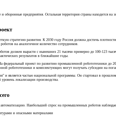
 и оборонные предприятия. Остальная территория страны находится на з
роект
кую стратегию развития. К 2030 году Россия должна достичь плотност
 роботов на аналогичное количество сотрудников.
оботов должен вырасти с нынешних 21 тысячи примерно до 100-123 тыся
фактических результатов в ближайшие годы.
На федеральный проект по развитию промышленной робототехники до 20
енной робототехники и комплектующих могут получать субсидии на пог
ия” и является частью национальной программы. Он стартовал в прошлом 
 уровень локализации производства.
сего
 автоматизацию. Наибольший спрос на промышленных роботов наблюдает
ратурами и опасными материалами