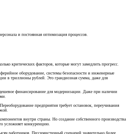
персонала и постоянная оптимизация процессов.
олько критических факторов, которые могут замедлить прогресс.
риферийное оборудование, системы безопасности и инженерные
ции в триллионы рублей. Это грандиозная сумма, даже для
 дешевое финансирование для модернизации. Даже при наличии
ми.
. Переоборудование предприятия требует остановок, переучивания
ржой.
компонентов внутри страны. Но создание собственного производства
что усложняет конкуренцию.
ысяч работников. Пессимистичный сценарий значительно более