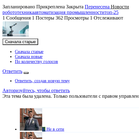
Запланировано
Прикреплена
Закрыта
Перенесена
Новости
робототехника
автоматизация промышленности
топ-25
1
Сообщения
1
Постеры
362
Просмотры
1
Отслеживают
Сначала старые
Сначала старые
Сначала новые
По количеству голосов
Ответить
Ответить, создав новую тему
Авторизуйтесь, чтобы ответить
Эта тема была удалена. Только пользователи с правом управлен
K
Не в сети