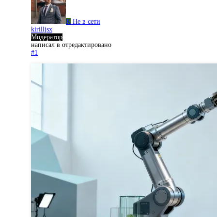
K
Не в сети
kirilljsx
Модератор
написал в
отредактировано
#1