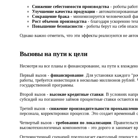
Снижение себестоимости производства
- роботы работ
Улучшение качества продукции
- автоматизированные
Сокращение брака
- минимизируется человеческий фа
Рост объемов производства
- благодаря ускорению те
Повышение безопасности
- роботы берут на себя опас
Однако важно отметить, что эти эффекты реализуются не авт
Вызовы на пути к цели
Несмотря на все планы и финансирование, на пути к вхождени
Первый вызов -
финансирование
. Для установки каждого “р
работы, требуется инвестиция в несколько миллионов рублей.
государственной программы.
Второй вызов -
высокие кредитные ставки
. В условиях нап
субсидий на погашение займов процентные ставки остаются в
Третий вызов -
снижение производительности промышленн
персонала, корректировки процессов. Это создает временный 
Четвертый вызов -
требования по локализации
. Правительст
высокотехнологичных компонентов - это дорого и занимает вр
Оптимистичный сценарий предполагает ежегодный прирост пло