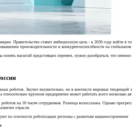
ции. Правительство ставит амбициозную цель - к 2030 году войти в т
 повышении производительности и конкурентоспособности на глобальном
бы понять масштаб предстоящих перемен, нужно разобраться, что именно 
России
ных роботов. Звучит внушительно, но в контексте мировых тенденций э
 на относительно крупном предприятии может работать всего несколько а
 роботов на 10 тысяч сотрудников. Разница колоссальна. Однако прогресс
азвитие отрасли.
руют по плотности роботизации регионы с развитым машиностроением:
в