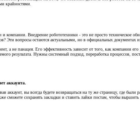
ими крайностями.
и компании. Внедрение робототехники - это не просто техническое обно
ов? Эти вопросы остаются актуальными, но в официальных документах и
ент, а не панацея. Его эффективность зависит от того, как компании его
емого результата. Нужны системный подход, переработка процессов, посто
нет аккаунта.
ав аккаунт, вы всегда будете возвращаться на ту же страницу, где были 
кже сможете сохранять закладки и ставить лайки постам, чтобы выразит