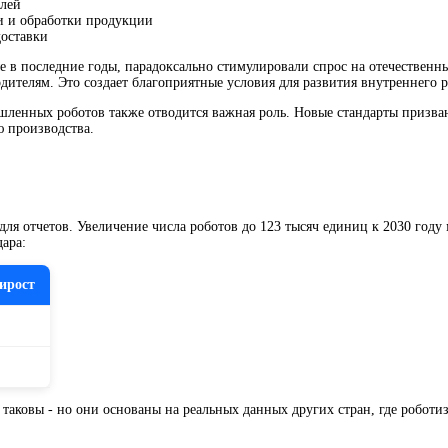
алей
и и обработки продукции
доставки
е в последние годы, парадоксально стимулировали спрос на отечествен
ителям. Это создает благоприятные условия для развития внутреннего 
ленных роботов также отводится важная роль. Новые стандарты призва
ю производства.
для отчетов. Увеличение числа роботов до 123 тысяч единиц к 2030 году
ара:
ирост
таковы - но они основаны на реальных данных других стран, где роботи