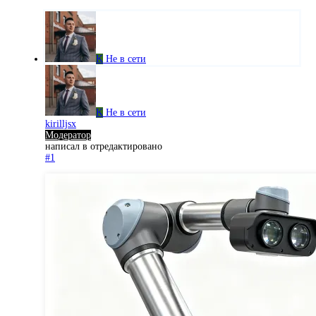
K
Не в сети
K
Не в сети
kirilljsx
Модератор
написал в
отредактировано
#1