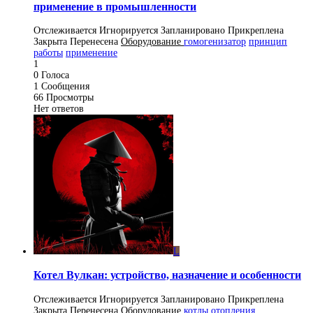
применение в промышленности
Отслеживается
Игнорируется
Запланировано
Прикреплена
Закрыта
Перенесена
Оборудование
гомогенизатор
принцип
работы
применение
1
0
Голоса
1
Сообщения
66
Просмотры
Нет ответов
L
Котел Вулкан: устройство, назначение и особенности
Отслеживается
Игнорируется
Запланировано
Прикреплена
Закрыта
Перенесена
Оборудование
котлы отопления