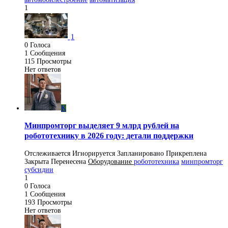
1
1
0
Голоса
1
Сообщения
115
Просмотры
Нет ответов
K
Минпромторг выделяет 9 млрд рублей на
робототехнику в 2026 году: детали поддержки
Отслеживается
Игнорируется
Запланировано
Прикреплена
Закрыта
Перенесена
Оборудование
робототехника
минпромторг
субсидии
1
0
Голоса
1
Сообщения
193
Просмотры
Нет ответов