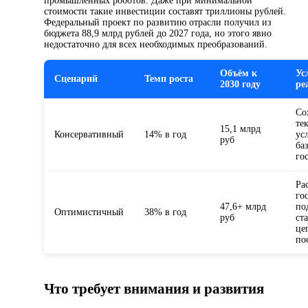
промышленных роботов. Даже при минимальной
стоимости такие инвестиции составят триллионы рублей.
Федеральный проект по развитию отрасли получил из
бюджета 88,9 млрд рублей до 2027 года, но этого явно
недостаточно для всех необходимых преобразований.
Объём к
Ус
Сценарий
Темп роста
2030 году
ре
Со
те
15,1 млрд
Консервативный
14% в год
ус
руб
ба
го
Ра
го
47,6+ млрд
по
Оптимистичный
38% в год
руб
ст
це
по
Что требует внимания и развития