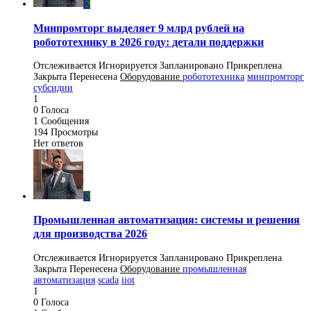
K
Минпромторг выделяет 9 млрд рублей на
робототехнику в 2026 году: детали поддержки
Отслеживается
Игнорируется
Запланировано
Прикреплена
Закрыта
Перенесена
Оборудование
робототехника
минпромторг
субсидии
1
0
Голоса
1
Сообщения
194
Просмотры
Нет ответов
K
Промышленная автоматизация: системы и решения
для производства 2026
Отслеживается
Игнорируется
Запланировано
Прикреплена
Закрыта
Перенесена
Оборудование
промышленная
автоматизация
scada
iiot
1
0
Голоса