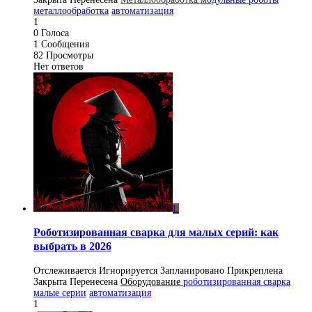
металлообработка
автоматизация
1
0
Голоса
1
Сообщения
82
Просмотры
Нет ответов
L
Роботизированная сварка для малых серий: как
выбрать в 2026
Отслеживается
Игнорируется
Запланировано
Прикреплена
Закрыта
Перенесена
Оборудование
роботизированная сварка
малые серии
автоматизация
1