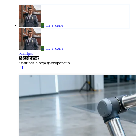
K
Не в сети
K
Не в сети
kirilljsx
Модератор
написал в
отредактировано
#1