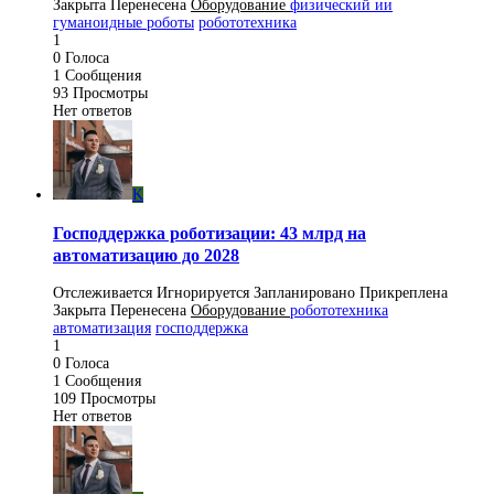
Закрыта
Перенесена
Оборудование
физический ии
гуманоидные роботы
робототехника
1
0
Голоса
1
Сообщения
93
Просмотры
Нет ответов
K
Господдержка роботизации: 43 млрд на
автоматизацию до 2028
Отслеживается
Игнорируется
Запланировано
Прикреплена
Закрыта
Перенесена
Оборудование
робототехника
автоматизация
господдержка
1
0
Голоса
1
Сообщения
109
Просмотры
Нет ответов