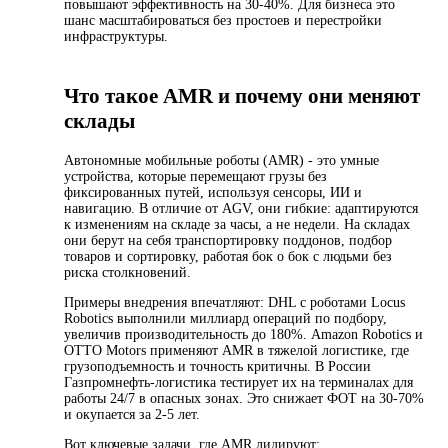
повышают эффективность на 30-40%. Для бизнеса это
шанс масштабироваться без простоев и перестройки
инфраструктуры.
Что такое AMR и почему они меняют
склады
Автономные мобильные роботы (AMR) - это умные
устройства, которые перемещают грузы без
фиксированных путей, используя сенсоры, ИИ и
навигацию. В отличие от AGV, они гибкие: адаптируются
к изменениям на складе за часы, а не недели. На складах
они берут на себя транспортировку поддонов, подбор
товаров и сортировку, работая бок о бок с людьми без
риска столкновений.
Примеры внедрения впечатляют: DHL с роботами Locus
Robotics выполнили миллиард операций по подбору,
увеличив производительность до 180%. Amazon Robotics и
OTTO Motors применяют AMR в тяжелой логистике, где
грузоподъемность и точность критичны. В России
Газпромнефть-логистика тестирует их на терминалах для
работы 24/7 в опасных зонах. Это снижает ФОТ на 30-70%
и окупается за 2-5 лет.
Вот ключевые задачи, где AMR лидируют: