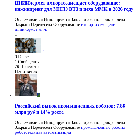
ЦНИИчермет импортозамещает оборудование:
инжиниринг для МНЛЗ ВТЗ и цеха ММК в 2026 году
Отслеживается
Игнорируется
Запланировано
Прикреплена
Закрыта
Перенесена
Оборудование
импортозамещение
цниичермет
мнлз
1
1
0
Голоса
1
Сообщения
76
Просмотры
Нет ответов
K
Российский рынок промышленных роботов: 7,86
млрд руб и 14% роста
Отслеживается
Игнорируется
Запланировано
Прикреплена
Закрыта
Перенесена
Оборудование
промышленные роботы
робототехника
автоматизация
1