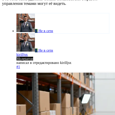
управления темами могут её видеть.
K
Не в сети
K
Не в сети
kirilljsx
Модератор
написал в
отредактировано kirilljsx
#1