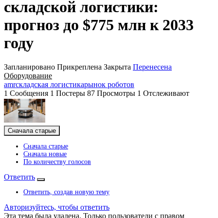
складской логистики:
прогноз до $775 млн к 2033
году
Запланировано
Прикреплена
Закрыта
Перенесена
Оборудование
amr
складская логистика
рынок роботов
1
Сообщения
1
Постеры
87
Просмотры
1
Отслеживают
Сначала старые
Сначала старые
Сначала новые
По количеству голосов
Ответить
Ответить, создав новую тему
Авторизуйтесь, чтобы ответить
Эта тема была удалена. Только пользователи с правом