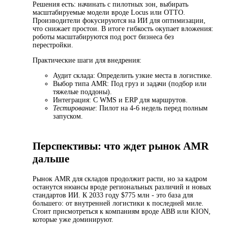
Решения есть: начинать с пилотных зон, выбирать
масштабируемые модели вроде Locus или OTTO.
Производители фокусируются на ИИ для оптимизации,
что снижает простои. В итоге гибкость окупает вложения:
роботы масштабируются под рост бизнеса без
перестройки.
Практические шаги для внедрения:
Аудит склада: Определить узкие места в логистике.
Выбор типа AMR: Под груз и задачи (подбор или
тяжелые поддоны).
Интеграция: С WMS и ERP для маршрутов.
Тестирование
: Пилот на 4-6 недель перед полным
запуском.
Перспективы: что ждет рынок AMR
дальше
Рынок AMR для складов продолжит расти, но за кадром
останутся нюансы вроде региональных различий и новых
стандартов ИИ. К 2033 году $775 млн - это база для
большего: от внутренней логистики к последней миле.
Стоит присмотреться к компаниям вроде ABB или KION,
которые уже доминируют.