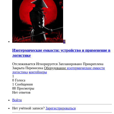
L
Изотермические емкости: устройство и применение в
логистике
Отслеживается
Игнорируется
Запланировано
Прикреплена
Закрыта
Перенесена
Оборудование
изотермические емкости
логистика
контейнеры
1
0
Голоса
1
Сообщения
88
Просмотры
Нет ответов
Войти
Нет учётной записи?
Зарегистрироваться