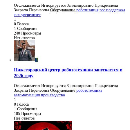
Отслеживается
Игнорируется
Запланировано
Прикреплена
Закрыта
Перенесена
Оборудование
роботизация
гос поддержка
техсуверенитет
1
0
Голоса
1
Сообщения
240
Просмотры
Нет ответов
K
Нижегородский центр робототехники запускается в
2026 году
Отслеживается
Игнорируется
Запланировано
Прикреплена
Закрыта
Перенесена
Оборудование
робототехника
автоматизация
производство
1
0
Голоса
1
Сообщения
105
Просмотры
Нет ответов