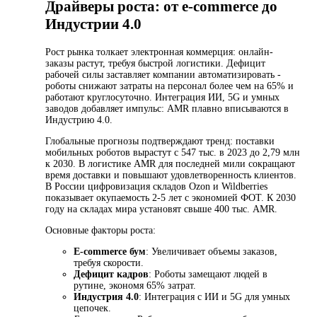
Драйверы роста: от e-commerce до
Индустрии 4.0
Рост рынка толкает электронная коммерция: онлайн-
заказы растут, требуя быстрой логистики. Дефицит
рабочей силы заставляет компании автоматизировать -
роботы снижают затраты на персонал более чем на 65% и
работают круглосуточно. Интеграция ИИ, 5G и умных
заводов добавляет импульс: AMR плавно вписываются в
Индустрию 4.0.
Глобальные прогнозы подтверждают тренд: поставки
мобильных роботов вырастут с 547 тыс. в 2023 до 2,79 млн
к 2030. В логистике AMR для последней мили сокращают
время доставки и повышают удовлетворенность клиентов.
В России цифровизация складов Ozon и Wildberries
показывает окупаемость 2-5 лет с экономией ФОТ. К 2030
году на складах мира установят свыше 400 тыс. AMR.
Основные факторы роста:
E-commerce бум
: Увеличивает объемы заказов,
требуя скорости.
Дефицит кадров
: Роботы замещают людей в
рутине, экономя 65% затрат.
Индустрия 4.0
: Интеграция с ИИ и 5G для умных
цепочек.