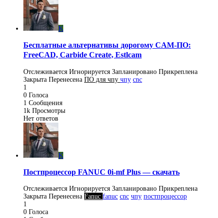
K
Бесплатные альтернативы дорогому CAM-ПО:
FreeCAD, Carbide Create, Estlcam
Отслеживается
Игнорируется
Запланировано
Прикреплена
Закрыта
Перенесена
ПO для чпу
чпу
cnc
1
0
Голоса
1
Сообщения
1k
Просмотры
Нет ответов
K
Постпроцессор FANUC 0i-mf Plus — скачать
Отслеживается
Игнорируется
Запланировано
Прикреплена
Закрыта
Перенесена
Fanuc
fanuc
cnc
чпу
постпроцессор
1
0
Голоса