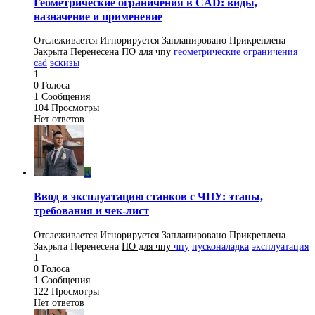
Геометрические ограничения в CAD: виды,
назначение и применение
Отслеживается
Игнорируется
Запланировано
Прикреплена
Закрыта
Перенесена
ПO для чпу
геометрические ограничения
cad
эскизы
1
0
Голоса
1
Сообщения
104
Просмотры
Нет ответов
K
Ввод в эксплуатацию станков с ЧПУ: этапы,
требования и чек-лист
Отслеживается
Игнорируется
Запланировано
Прикреплена
Закрыта
Перенесена
ПO для чпу
чпу
пусконаладка
эксплуатация
1
0
Голоса
1
Сообщения
122
Просмотры
Нет ответов