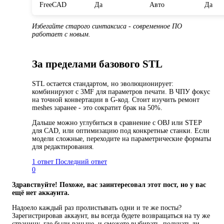
FreeCAD
Да
Авто
Да
Избегайте старого синтаксиса - современное ПО
работает с новым.
За пределами базового STL
STL остается стандартом, но эволюционирует:
комбинируют с 3MF для параметров печати. В ЧПУ фокус
на точной конвертации в G-код. Стоит изучить ремонт
meshes заранее - это сократит брак на 50%.
Дальше можно углубиться в сравнение с OBJ или STEP
для CAD, или оптимизацию под конкретные станки. Если
модели сложные, переходите на параметрические форматы
для редактирования.
1 ответ
Последний ответ
0
Здравствуйте! Похоже, вас заинтересовал этот пост, но у вас
ещё нет аккаунта.
Надоело каждый раз пролистывать одни и те же посты?
Зарегистрировав аккаунт, вы всегда будете возвращаться на ту же
страницу, где были раньше, и сможете выбирать, получать ли