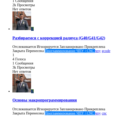
1
Сообщения
2k
Просмотры
Нет ответов
K
Разбираемся с коррекцией радиуса (G40/G41/G42)
Отслеживается
Игнорируется
Запланировано
Прикреплена
Закрыта
Перенесена
Программирование ЧПУ | CNC
чпу
gcode
1
4
Голоса
1
Сообщения
3k
Просмотры
Нет ответов
K
Основы макропрограммирования
Отслеживается
Игнорируется
Запланировано
Прикреплена
Закрыта
Перенесена
Программирование ЧПУ | CNC
чпу
cnc