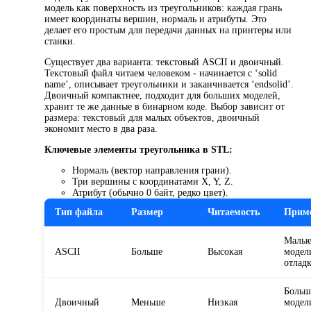
модель как поверхность из треугольников: каждая грань
имеет координаты вершин, нормаль и атрибуты. Это
делает его простым для передачи данных на принтеры или
станки.
Существует два варианта: текстовый ASCII и двоичный.
Текстовый файл читаем человеком - начинается с ‘solid
name’, описывает треугольники и заканчивается ‘endsolid’.
Двоичный компактнее, подходит для больших моделей,
хранит те же данные в бинарном коде. Выбор зависит от
размера: текстовый для малых объектов, двоичный
экономит место в два раза.
Ключевые элементы треугольника в STL:
Нормаль (вектор направления грани).
Три вершины с координатами X, Y, Z.
Атрибут (обычно 0 байт, редко цвет).
Тип файла
Размер
Читаемость
Прим
Малы
ASCII
Больше
Высокая
модел
отлад
Больш
Двоичный
Меньше
Низкая
модел