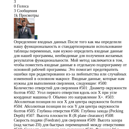
3
0
Голоса
3
Сообщения
1k
Просмотры
K
Определение входных данных После того как мы определили
нашу функциональность и стандартизировали использование
таблицы переменных, нам нужно определить входные данные
для нашей программы, необходимые для получения желаемых
результатов функциональности. Мой метод заключается в том,
чтобы поместить входные данные в отдельную подпрограмму от
основной рабочей программы. Это помогает предотвратить
ошибки при редактировании из-за любопытства или случайных
изменений в основном макросе. Входные данные, которые нам
нужны для выполнения сверления, следующие: #500:
Количество отверстий для сверления #501: Диаметр окружности
болтов #502: Угол первого отверстия вдоль оси X при угле
координат машины 0. Обычно это направление X+. #503:
Абсолютная позиция по оси X для центра окружности болтов
#504: Абсолютная позиция по оси Y для центра окружности
болтов #505: Глубина отверстия #506: Глубина захода (Pecking
Depth) #507: Высота плоскости R (R plane clearance) #508:
Скорость подачи (Feedrate) для сверления #509: Высота зазора
(над частью Z0) для быстрых перемещений между отверстиями