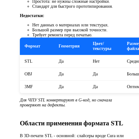
Простота: не нужны сложные настройки.
Стандарт для быстрого прототипирования.
Недостатки:
Нет данных о материалах или текстурах.
Большой размер при высокой точности.
Требует ремонта перед печатью.
Цвет/
Разме
Формат
Геометрия
текстуры
файл
STL
Да
Нет
Средн
OBJ
Да
Да
Больш
3MF
Да
Да
Оптим
Для ЧПУ STL конвертируют в G-код, но сначала
проверяют на дефекты.
Области применения формата STL
В 3D-печати STL - основной: слайсеры вроде Cura или