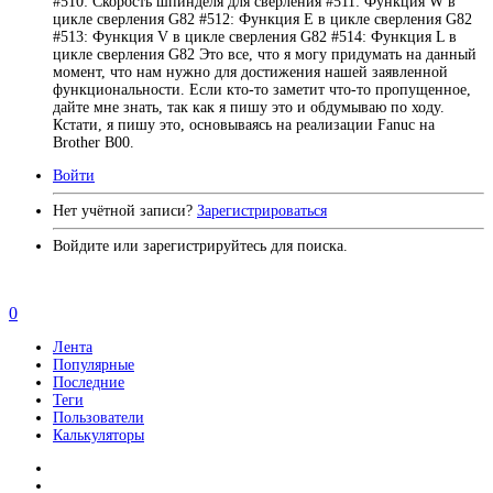
#510: Скорость шпинделя для сверления #511: Функция W в
цикле сверления G82 #512: Функция E в цикле сверления G82
#513: Функция V в цикле сверления G82 #514: Функция L в
цикле сверления G82 Это все, что я могу придумать на данный
момент, что нам нужно для достижения нашей заявленной
функциональности. Если кто-то заметит что-то пропущенное,
дайте мне знать, так как я пишу это и обдумываю по ходу.
Кстати, я пишу это, основываясь на реализации Fanuc на
Brother B00.
Войти
Нет учётной записи?
Зарегистрироваться
Войдите или зарегистрируйтесь для поиска.
0
Лента
Популярные
Последние
Теги
Пользователи
Калькуляторы