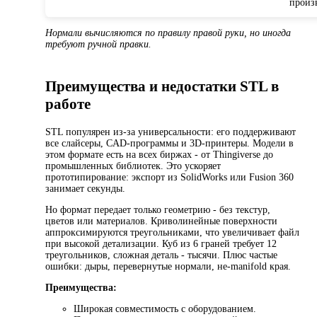
произ
Нормали вычисляются по правилу правой руки, но иногда
требуют ручной правки.
Преимущества и недостатки STL в
работе
STL популярен из-за универсальности: его поддерживают
все слайсеры, CAD-программы и 3D-принтеры. Модели в
этом формате есть на всех биржах - от Thingiverse до
промышленных библиотек. Это ускоряет
прототипирование: экспорт из SolidWorks или Fusion 360
занимает секунды.
Но формат передает только геометрию - без текстур,
цветов или материалов. Криволинейные поверхности
аппроксимируются треугольниками, что увеличивает файл
при высокой детализации. Куб из 6 граней требует 12
треугольников, сложная деталь - тысячи. Плюс частые
ошибки: дыры, перевернутые нормали, не-manifold края.
Преимущества:
Широкая совместимость с оборудованием.