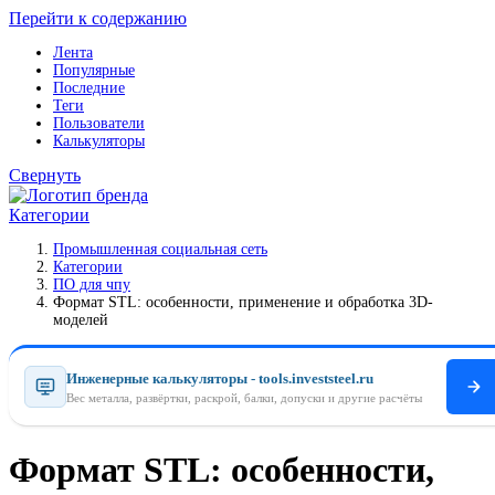
Перейти к содержанию
Лента
Популярные
Последние
Теги
Пользователи
Калькуляторы
Свернуть
Категории
Промышленная социальная сеть
Категории
ПO для чпу
Формат STL: особенности, применение и обработка 3D-
моделей
Инженерные калькуляторы - tools.investsteel.ru
Вес металла, развёртки, раскрой, балки, допуски и другие расчёты
Формат STL: особенности,