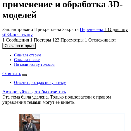
применение и обработка 3D-
моделей
Запланировано
Прикреплена
Закрыта
Перенесена
ПO для чпу
stl
3d-печать
чпу
1
Сообщения
1
Постеры
123
Просмотры
1
Отслеживают
Сначала старые
Сначала старые
Сначала новые
По количеству голосов
Ответить
Ответить, создав новую тему
Авторизуйтесь, чтобы ответить
Эта тема была удалена. Только пользователи с правом
управления темами могут её видеть.