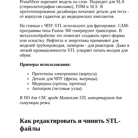
PrusaSlicer нарезают модель на слои. Подходит для SLA
(стереолитография смолами), FDM и SLS. В
прототипировании дизайнеры печатают детали для теста -
от корпусов гаджетов до медицинских имплантов.
На станках с ЧПУ STL используют для фрезеровки: CAM-
программы типа Fusion 360 генерируют траектории. В
металллообработке это помогает создавать пресс-формы
или оснастку. Нефтегаз и энергетика применяют для
моделей трубопроводов, химпром - для реакторов. Даже в
легкой промышленности STL ускоряет печать молдов для
обуви.
Примеры использования:
Прототипы электроники (корпуса).
Детали для ЧПУ (фрезы, матрицы).
Медицина (ортезы, протезы).
Автопром (тестовые узлы).
В ПО для CNC вроде Mastercam STL импортируют для
симуляции резки.
Как редактировать и чинить STL-
файлы