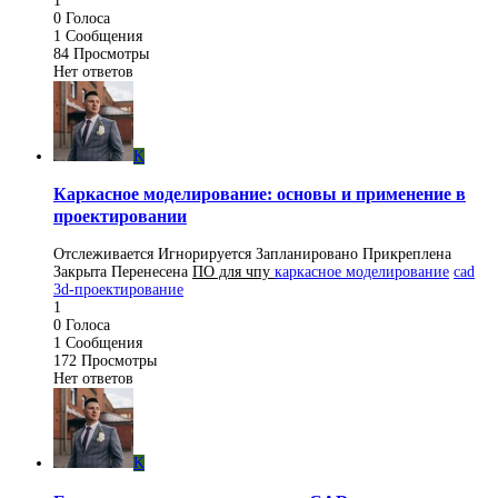
1
0
Голоса
1
Сообщения
84
Просмотры
Нет ответов
K
Каркасное моделирование: основы и применение в
проектировании
Отслеживается
Игнорируется
Запланировано
Прикреплена
Закрыта
Перенесена
ПO для чпу
каркасное моделирование
cad
3d-проектирование
1
0
Голоса
1
Сообщения
172
Просмотры
Нет ответов
K