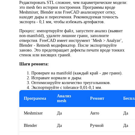
Редактировать STL сложнее, чем параметрические модели:
это mesh без истории построения. Программы вроде
Meshmixer, Blender или FreeCAD анализируют сетку,
находят дыры и пересечения. Рекомендуемая точность
экспорта - 0,1 мм, чтобы избежать артефактов.
Процесс: импортируйте файл, запустите анализ (выявит
non-manifold), удалите лишние грани, заполните
отверстия. FreeCAD имеет инструмент ‘Mesh > Analyze’,
Blender - Remesh модификатор. После экспортируйте
заново. Это предотвращает дефекты печати вроде тонких
стенок или висящих граней.
Шаги ремонта:
Проверьте на manifold (каждый край - две грани).
Исправьте нормали и дыры.
Оптимизируйте количество треугольников.
Экспортируйте с tolerance 0,01-0,1 мм.
Анализ
Программа
Ремонт
Беспл
mesh
Meshmixer
Да
Авто
Да
Blender
Да
Ручной
Да