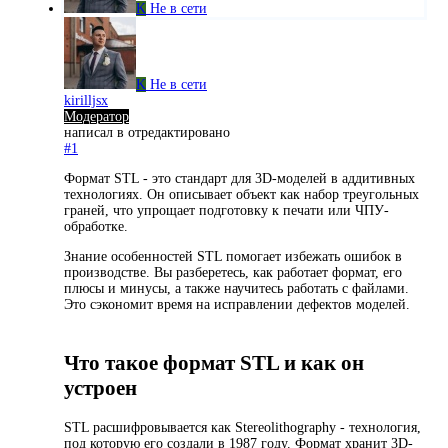
K
Не в сети
K
Не в сети
kirilljsx
Модератор
написал в
отредактировано
#1
Формат STL - это стандарт для 3D-моделей в аддитивных
технологиях. Он описывает объект как набор треугольных
граней, что упрощает подготовку к печати или ЧПУ-
обработке.
Знание особенностей STL помогает избежать ошибок в
производстве. Вы разберетесь, как работает формат, его
плюсы и минусы, а также научитесь работать с файлами.
Это сэкономит время на исправлении дефектов моделей.
Что такое формат STL и как он
устроен
STL расшифровывается как Stereolithography - технология,
под которую его создали в 1987 году. Формат хранит 3D-