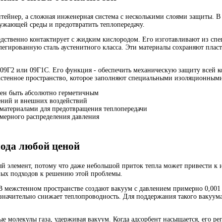
онтейнер, а сложная инженерная система с несколькими слоями защиты.
ружающей среды и предотвратить теплопередачу.
средственно контактирует с жидким кислородом. Его изготавливают из сп
гированную сталь аустенитного класса. Эти материалы сохраняют пласти
09Г2 или 09Г1С. Его функция - обеспечить механическую защиту всей к
жстенное пространство, которое заполняют специальными изоляционным
ен быть абсолютно герметичным
ений и внешних воздействий
атериалами для предотвращения теплопередачи
мерного распределения давления
лода любой ценой
ый элемент, потому что даже небольшой приток тепла может привести 
ных подходов к решению этой проблемы.
 межстенном пространстве создают вакуум с давлением примерно 0,001 Па
значительно снижает теплопроводность. Для поддержания такого вакуум
е молекулы газа, удерживая вакуум. Когда адсорбент насыщается, его ре