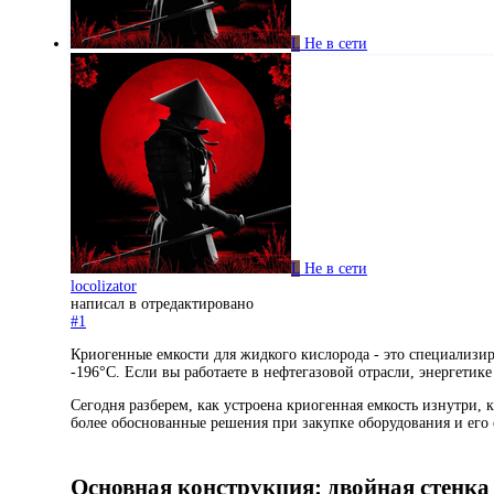
L
Не в сети
L
Не в сети
locolizator
написал в
отредактировано
#1
Криогенные емкости для жидкого кислорода - это специализи
-196°C. Если вы работаете в нефтегазовой отрасли, энергети
Сегодня разберем, как устроена криогенная емкость изнутри,
более обоснованные решения при закупке оборудования и его
Основная конструкция: двойная стенка 