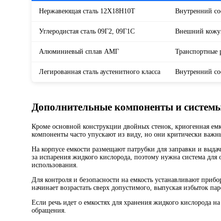
Нержавеющая сталь 12Х18Н10Т
Внутренний со
Углеродистая сталь 09Г2, 09Г1С
Внешний кожу
Алюминиевый сплав АМГ
Транспортные 
Легированная сталь аустенитного класса
Внутренний со
Дополнительные компоненты и систем
Кроме основной конструкции двойных стенок, криогенная емк
компоненты часто упускают из виду, но они критически важны
На корпусе емкости размещают патрубки для заправки и выдачи
за испарения жидкого кислорода, поэтому нужна система для о
использования.
Для контроля и безопасности на емкость устанавливают приб
начинает возрастать сверх допустимого, выпуская избыток пар
Если речь идет о емкостях для хранения жидкого кислорода на
обращения.