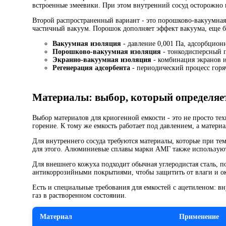
встроенные змеевики. При этом внутренний сосуд осторожно н
Второй распространенный вариант - это порошково-вакуумная
частичный вакуум. Порошок дополняет эффект вакуума, еще б
Вакуумная изоляция
- давление 0,001 Па, адсорбцион
Порошково-вакуумная изоляция
- тонкодисперсный 
Экранно-вакуумная изоляция
- комбинация экранов 
Регенерация адсорбента
- периодический процесс гор
Материалы: выбор, который определяе
Выбор материалов для криогенной емкости - это не просто те
горение. К тому же емкость работает под давлением, а матер
Для внутреннего сосуда требуются материалы, которые при те
для этого. Алюминиевые сплавы марки АМГ также используют, 
Для внешнего кожуха подходит обычная углеродистая сталь, п
антикоррозийными покрытиями, чтобы защитить от влаги и о
Есть и специальные требования для емкостей с ацетиленом: 
газ в растворенном состоянии.
Материал
Применение