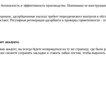
в безопасность и эффективность производства. Понимание ее конструкци
порошок, адсорбционные насосы) требует периодического контроля и обс
стают. Регулярная регенерация адсорбента и проверка герметичности - э
нет аккаунта.
ав аккаунт, вы всегда будете возвращаться на ту же страницу, где были 
кже сможете сохранять закладки и ставить лайки постам, чтобы выразит