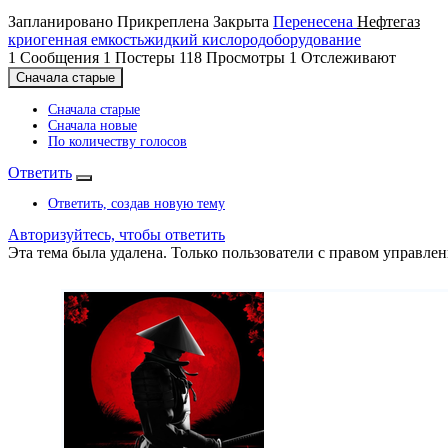
Запланировано
Прикреплена
Закрыта
Перенесена
Нефтегаз
криогенная емкость
жидкий кислород
оборудование
1
Сообщения
1
Постеры
118
Просмотры
1
Отслеживают
Сначала старые
Сначала старые
Сначала новые
По количеству голосов
Ответить
Ответить, создав новую тему
Авторизуйтесь, чтобы ответить
Эта тема была удалена. Только пользователи с правом управлен