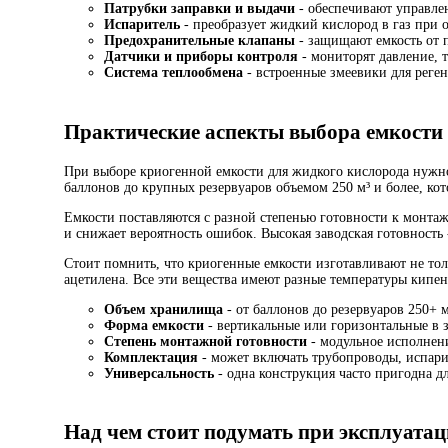
Патрубки заправки и выдачи
- обеспечивают управле
Испаритель
- преобразует жидкий кислород в газ при 
Предохранительные клапаны
- защищают емкость от 
Датчики и приборы контроля
- мониторят давление, 
Система теплообмена
- встроенные змеевики для реге
Практические аспекты выбора емкости
При выборе криогенной емкости для жидкого кислорода нужно
баллонов до крупных резервуаров объемом 250 м³ и более, ко
Емкости поставляются с разной степенью готовности к монтаж
и снижает вероятность ошибок. Высокая заводская готовность
Стоит помнить, что криогенные емкости изготавливают не тол
ацетилена. Все эти вещества имеют разные температуры кипен
Объем хранилища
- от баллонов до резервуаров 250+ м
Форма емкости
- вертикальные или горизонтальные в 
Степень монтажной готовности
- модульное исполнен
Комплектация
- может включать трубопроводы, испари
Универсальность
- одна конструкция часто пригодна д
Над чем стоит подумать при эксплуата