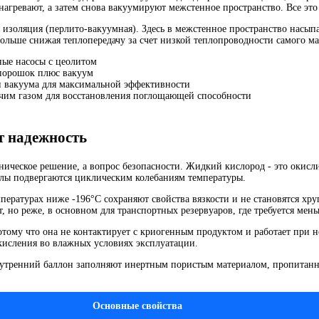
агревают, а затем снова вакуумируют межстенное пространство. Все это 
 изоляция (перлито-вакуумная). Здесь в межстенное пространство насып
ольше снижая теплопередачу за счет низкой теплопроводности самого ма
ные насосы с цеолитом
порошок плюс вакуум
и вакуума для максимальной эффективности
ячим газом для восстановления поглощающей способности
т надежность
хническое решение, а вопрос безопасности. Жидкий кислород - это окис
иалы подвергаются циклическим колебаниям температуры.
мпературах ниже -196°C сохраняют свойства вязкости и не становятся хр
но реже, в основном для транспортных резервуаров, где требуется мень
отому что она не контактирует с криогенным продуктом и работает при 
кисления во влажных условиях эксплуатации.
внутренний баллон заполняют инертным пористым материалом, пропитанн
Основные свойства