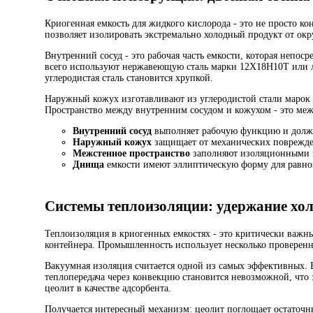
Криогенная емкость для жидкого кислорода - это не просто к
позволяет изолировать экстремально холодный продукт от ок
Внутренний сосуд - это рабочая часть емкости, которая непо
всего используют нержавеющую сталь марки 12Х18Н10Т или ле
углеродистая сталь становится хрупкой.
Наружный кожух изготавливают из углеродистой стали марок 
Пространство между внутренним сосудом и кожухом - это ме
Внутренний сосуд
выполняет рабочую функцию и долж
Наружный кожух
защищает от механических поврежд
Межстенное пространство
заполняют изоляционными м
Днища
емкости имеют эллиптическую форму для равно
Системы теплоизоляции: удержание хо
Теплоизоляция в криогенных емкостях - это критически важн
контейнера. Промышленность использует несколько проверен
Вакуумная изоляция считается одной из самых эффективных. В
теплопередача через конвекцию становится невозможной, что 
цеолит в качестве адсорбента.
Получается интересный механизм: цеолит поглощает остаточны