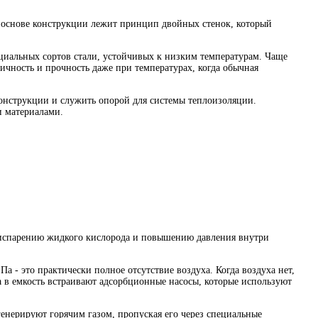
 В основе конструкции лежит принцип двойных стенок, который
ециальных сортов стали, устойчивых к низким температурам. Чаще
чность и прочность даже при температурах, когда обычная
онструкции и служить опорой для системы теплоизоляции.
и материалами.
к испарению жидкого кислорода и повышению давления внутри
 - это практически полное отсутствие воздуха. Когда воздуха нет,
а в емкость встраивают адсорбционные насосы, которые используют
генерируют горячим газом, пропуская его через специальные