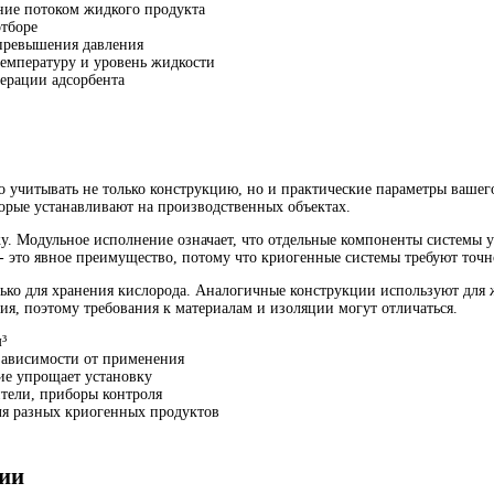
ние потоком жидкого продукта
отборе
превышения давления
температуру и уровень жидкости
нерации адсорбента
 учитывать не только конструкцию, но и практические параметры вашег
торые устанавливают на производственных объектах.
у. Модульное исполнение означает, что отдельные компоненты системы у
 - это явное преимущество, потому что криогенные системы требуют точ
ько для хранения кислорода. Аналогичные конструкции используют для 
ия, поэтому требования к материалам и изоляции могут отличаться.
³
зависимости от применения
ие упрощает установку
тели, приборы контроля
ля разных криогенных продуктов
ции