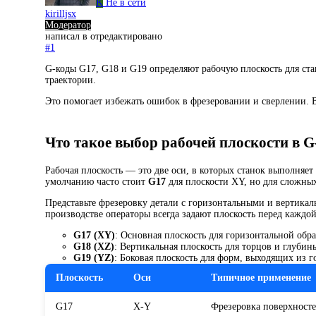
K
Не в сети
kirilljsx
Модератор
написал в
отредактировано
#1
G-коды G17, G18 и G19 определяют рабочую плоскость для ст
траектории.
Это помогает избежать ошибок в фрезеровании и сверлении. В
Что такое выбор рабочей плоскости в G
Рабочая плоскость — это две оси, в которых станок выполняе
умолчанию часто стоит
G17
для плоскости XY, но для сложных
Представьте фрезеровку детали с горизонтальными и вертикал
производстве операторы всегда задают плоскость перед кажд
G17 (XY)
: Основная плоскость для горизонтальной обра
G18 (XZ)
: Вертикальная плоскость для торцов и глубин
G19 (YZ)
: Боковая плоскость для форм, выходящих из 
Плоскость
Оси
Типичное применение
G17
X-Y
Фрезеровка поверхносте