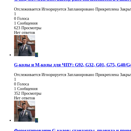
Отслеживается
Игнорируется
Запланировано
Прикреплена
Закры
1
0
Голоса
1
Сообщения
623
Просмотры
Нет ответов
K
G-коды и M-коды для ЧПУ: G92, G32, G01, G75, G40/G
Отслеживается
Игнорируется
Запланировано
Прикреплена
Закры
1
0
Голоса
1
Сообщения
352
Просмотры
Нет ответов
K
Форматирование G-кодов: стандарты, правила и при