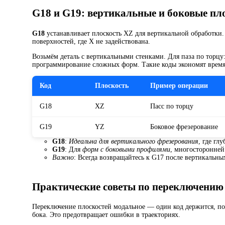
G18 и G19: вертикальные и боковые пл
G18
устанавливает плоскость XZ для вертикальной обработки. 
поверхностей, где X не задействована.
Возьмём деталь с вертикальными стенками. Для паза по торцу:
программирование сложных форм. Такие коды экономят время 
Код
Плоскость
Пример операции
G18
XZ
Пасс по торцу
G19
YZ
Боковое фрезерование
G18
:
Идеальна для вертикального фрезерования
, где гл
G19
: Для
форм с боковыми профилями
, многосторонней
Важно
: Всегда возвращайтесь к G17 после вертикальны
Практические советы по переключению
Переключение плоскостей модальное — один код держится, пока
бока. Это предотвращает ошибки в траекториях.