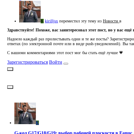
K
kirilljsx
переместил эту тему из
Новости
в
Здравствуйте! Похоже, вас заинтересовал этот пост, но у вас ещё 
Надоело каждый раз пролистывать одни и те же посты? Зарегистриров
ответах (по электронной почте или в виде push-уведомлений). Вы та
С вашими комментариями этот пост мог бы стать ещё лучше 💗
Зарегистрироваться
Войти
K
G-код G17/G18/G19: выбор рабочей плоскости в Fanuc