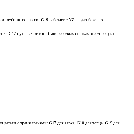
в и глубинных пассов.
G19
работает с YZ — для боковых
я из G17 путь исказится. В многоосевых станках это упрощает
 детали с тремя гранями: G17 для верха, G18 для торца, G19 для