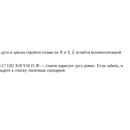
дуги и циклы строятся только по X и Y, Z остаётся вспомогательной
G17 G02 X10 Y10 I5 J0 — станок нарисует дугу ровно. Если забыть, и
еходите к списку типичных сценариев.