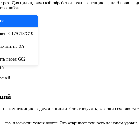
из трёх. Для цилиндрической обработки нужны спецциклы, но базово — 
ых ошибок.
ие
рить G17/G18/G19
лючить на XY
ть перед G02
19.
раней.
кций
 на компенсацию радиуса и циклы. Стоит изучить, как они сочетаются с
— там плоскости усложняются. Это открывает точность на новом уровне,