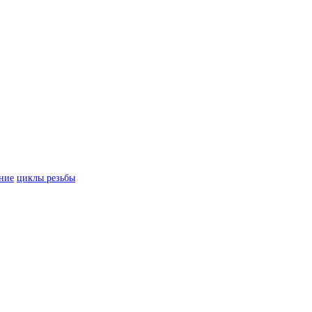
ние
циклы резьбы