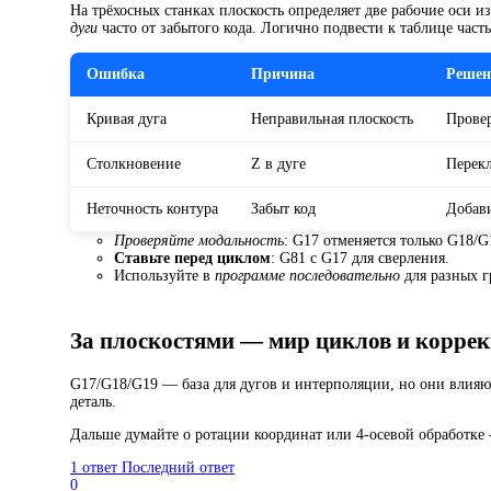
На трёхосных станках плоскость определяет две рабочие оси 
дуги
часто от забытого кода. Логично подвести к таблице част
Ошибка
Причина
Решен
Кривая дуга
Неправильная плоскость
Прове
Столкновение
Z в дуге
Перек
Неточность контура
Забыт код
Добави
Проверяйте модальность
: G17 отменяется только G18/G
Ставьте перед циклом
: G81 с G17 для сверления.
Используйте в
программе последовательно
для разных г
За плоскостями — мир циклов и корре
G17/G18/G19 — база для дугов и интерполяции, но они влияют
деталь.
Дальше думайте о ротации координат или 4-осевой обработке 
1 ответ
Последний ответ
0