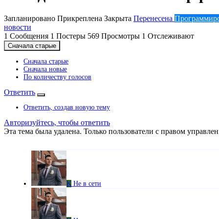
Запланировано
Прикреплена
Закрыта
Перенесена
Программир
новости
1
Сообщения
1
Постеры
569
Просмотры
1
Отслеживают
Сначала старые
Сначала старые
Сначала новые
По количеству голосов
Ответить
Ответить, создав новую тему
Авторизуйтесь, чтобы ответить
Эта тема была удалена. Только пользователи с правом управлен
K
Не в сети