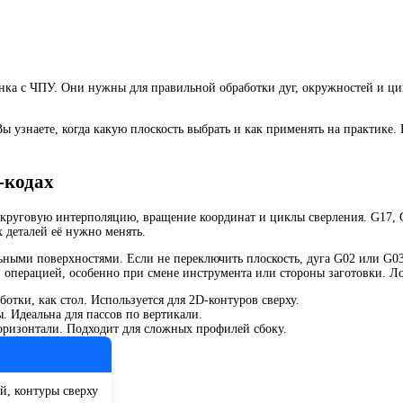
анка с ЧПУ. Они нужны для правильной обработки дуг, окружностей и ци
ы узнаете, когда какую плоскость выбрать и как применять на практике
-кодах
т круговую интерполяцию, вращение координат и циклы сверления. G17, 
 деталей её нужно менять.
ьными поверхностями. Если не переключить плоскость, дуга G02 или G03
ой операцией, особенно при смене инструмента или стороны заготовки. 
ботки, как стол. Используется для 2D-контуров сверху.
ы. Идеальна для пассов по вертикали.
горизонтали. Подходит для сложных профилей сбоку.
й, контуры сверху