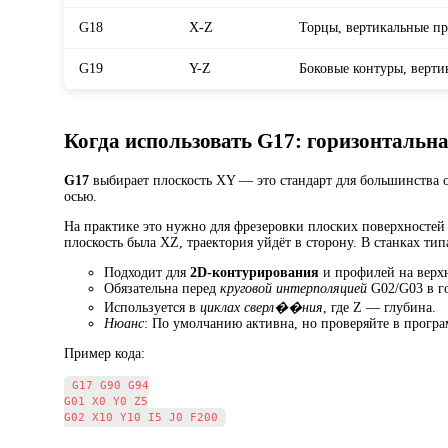
G18
X-Z
Торцы, вертикальные п
G19
Y-Z
Боковые контуры, верти
Когда использовать G17: горизонтальн
G17
выбирает плоскость XY — это стандарт для большинства оп
осью.
На практике это нужно для фрезеровки плоских поверхностей и
плоскость была XZ, траектория уйдёт в сторону. В станках ти
Подходит для
2D-контурирования
и профилей на верхн
Обязательна перед
круговой интерполяцией
G02/G03 в г
Используется в
циклах сверл��ния
, где Z — глубина.
Нюанс
: По умолчанию активна, но проверяйте в програ
Пример кода:
G17 G90 G94

G01 X0 Y0 Z5
