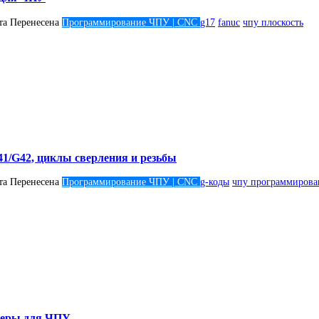
та
Перенесена
Программирование ЧПУ | CNC
g17
fanuc
чпу плоскость
41/G42, циклы сверления и резьбы
та
Перенесена
Программирование ЧПУ | CNC
g-коды
чпу программирова
меры для ЧПУ