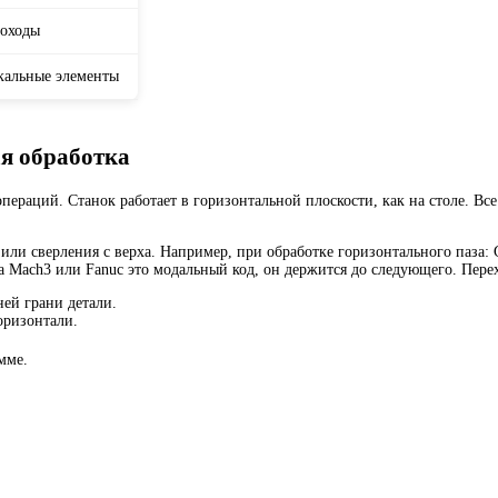
роходы
кальные элементы
ая обработка
ераций. Станок работает в горизонтальной плоскости, как на столе. Все 
ли сверления с верха. Например, при обработке горизонтального паза: 
па Mach3 или Fanuc это модальный код, он держится до следующего. Пер
ей грани детали.
оризонтали.
мме.