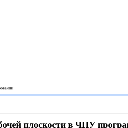
ровании
абочей плоскости в ЧПУ прогр