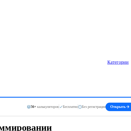
Категории
56+
калькуляторов
Бесплатно
Без регистрации
Открыть
аммировании