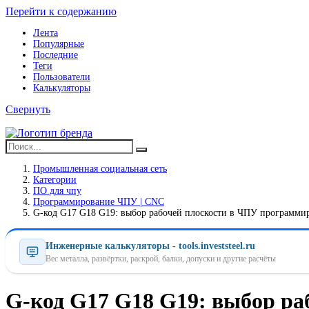
Перейти к содержанию
Лента
Популярные
Последние
Теги
Пользователи
Калькуляторы
Свернуть
Промышленная социальная сеть
Категории
ПO для чпу
Программирование ЧПУ | CNC
G-код G17 G18 G19: выбор рабочей плоскости в ЧПУ программи
Инженерные калькуляторы - tools.investsteel.ru
Вес металла, развёртки, раскрой, балки, допуски и другие расчёты
G-код G17 G18 G19: выбор р