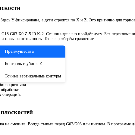
оскости
Здесь Y фиксирована, а дуги строятся по X и Z. Это критично для торцо
 G18 G03 X0 Z-5 I0 K-2. Станок идеально пройдёт дугу. Без переключени
и повышают точность. Теперь разберём сравнение.
Преимущества
Контроль глубины Z
Точные вертикальные контуры
убина критична.
 обработки.
х операций.
 плоскостей
 не смените. Всегда ставьте перед G02/G03 или циклом. В программе для