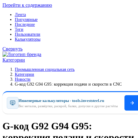
Перейти к содержанию
Лента
Популярные
Последние
Теги
Пользователи
Калькуляторы
Свернуть
Категории
Промышленная социальная сеть
Категории
Новости
G-код G92 G94 G95: коррекция подачи и скорости в CNC
Инженерные калькуляторы - tools.investsteel.ru
Вес металла, развёртки, раскрой, балки, допуски и другие расчёты
G-код G92 G94 G95:
коррекция подачи и скорости