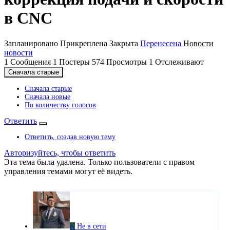
в CNC
Запланировано
Прикреплена
Закрыта
Перенесена
Новости
новости
1
Сообщения
1
Постеры
574
Просмотры
1
Отслеживают
Сначала старые
Сначала старые
Сначала новые
По количеству голосов
Ответить
Ответить, создав новую тему
Авторизуйтесь, чтобы ответить
Эта тема была удалена. Только пользователи с правом
управления темами могут её видеть.
K
Не в сети