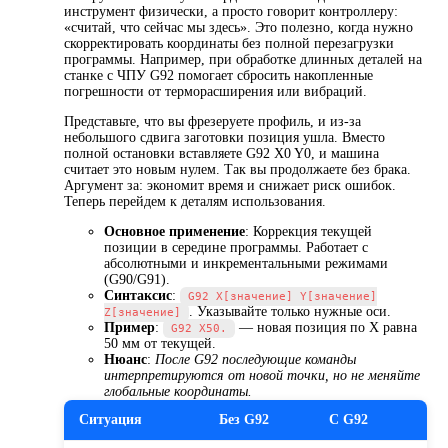
инструмент физически, а просто говорит контроллеру:
«считай, что сейчас мы здесь». Это полезно, когда нужно
скорректировать координаты без полной перезагрузки
программы. Например, при обработке длинных деталей на
станке с ЧПУ G92 помогает сбросить накопленные
погрешности от терморасширения или вибраций.
Представьте, что вы фрезеруете профиль, и из-за
небольшого сдвига заготовки позиция ушла. Вместо
полной остановки вставляете G92 X0 Y0, и машина
считает это новым нулем. Так вы продолжаете без брака.
Аргумент за: экономит время и снижает риск ошибок.
Теперь перейдем к деталям использования.
Основное применение
: Коррекция текущей
позиции в середине программы. Работает с
абсолютными и инкрементальными режимами
(G90/G91).
Синтаксис
:
G92 X[значение] Y[значение]
. Указывайте только нужные оси.
Z[значение]
Пример
:
— новая позиция по X равна
G92 X50.
50 мм от текущей.
Нюанс
:
После G92 последующие команды
интерпретируются от новой точки, но не меняйте
глобальные координаты.
Ситуация
Без G92
С G92