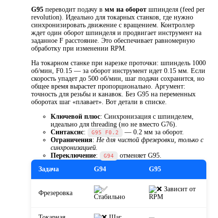
G95
переводит подачу в
мм на оборот
шпинделя (feed per
revolution). Идеально для токарных станков, где нужно
синхронизировать движение с вращением. Контроллер
ждет один оборот шпинделя и продвигает инструмент на
заданное F расстояние. Это обеспечивает равномерную
обработку при изменении RPM.
На токарном станке при нарезке проточки: шпиндель 1000
об/мин, F0.15 — за оборот инструмент идет 0.15 мм. Если
скорость упадет до 500 об/мин, шаг подачи сохранится, но
общее время вырастет пропорционально. Аргумент:
точность для резьбы и канавок. Без G95 на переменных
оборотах шаг «плавает». Вот детали в списке.
Ключевой плюс
: Синхронизация с шпинделем,
идеально для threading (но не вместо G76).
Синтаксис
:
— 0.2 мм за оборот.
G95 F0.2
Ограничения
:
Не для чистой фрезеровки, только с
синхронизацией.
Переключение
:
отменяет G95.
G94
Задача
G94
G95
Зависит от
Фрезеровка
Стабильно
RPM
Токарная
Шаг