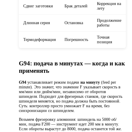
Коррекция на
Сдвиг заготовки
Брак деталей
лету
Продолжение
Длинная серия
Остановка
работы
Точная
Термодеформация
Погрешность
позиция
G94: подача в минутах — когда и как
применять
G94
устанавливает режим подачи
на минуту
(feed per
minute). Это значит, что значение F указывает скорость в
мм/мин или дюйм/мин, независимо от оборотов
шпинделя. Подходит для фрезерных станков, где скорость
шпинделя меняется, но подача должна быть постоянной.
Суть: контроллер просто умножает F на время, без
синхронизации со шпинделем.
Возьмем фрезеровку алюминия: шпиндель на 5000 об/
мин, подача F200 — инструмент идет 200 мм в минуту.
Если обороты вырастут до 8000, подача останется той же.