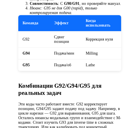
Совместимость
: С
G90/G91
, но проверяйте мануал.
Нюанс: G95 не для G00 (rapid), только
контролируемая подача.
Когда
Команда
Эффект
использовать
Сдвиг
G92
Коррекция нуля
позиции
G94
Подача/мин
Milling
G95
Подача/об
Lathe
Комбинации G92/G94/G95 для
реальных задач
Эти коды часто работают вместе: G92 корректирует
позицию, G94/G95 задают подачу под задачу. Например, в
цикле нарезки — G92 для выравнивания, G95 для шага.
Остались нюансы модальных групп и взаимодействие с M-
кодами. Стоит изучить G93 для inverse time в сложных
траекториях. Или как калибровать под конкретный