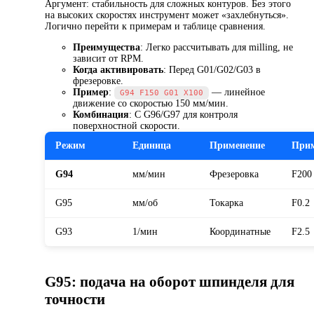
Аргумент: стабильность для сложных контуров. Без этого
на высоких скоростях инструмент может «захлебнуться».
Логично перейти к примерам и таблице сравнения.
Преимущества
: Легко рассчитывать для milling, не
зависит от RPM.
Когда активировать
: Перед G01/G02/G03 в
фрезеровке.
Пример
:
— линейное
G94 F150 G01 X100
движение со скоростью 150 мм/мин.
Комбинация
: С G96/G97 для контроля
поверхностной скорости.
Режим
Единица
Применение
Прим
G94
мм/мин
Фрезеровка
F200
G95
мм/об
Токарка
F0.2
G93
1/мин
Координатные
F2.5
G95: подача на оборот шпинделя для
точности