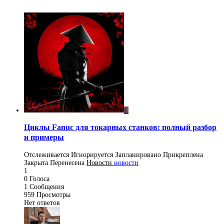
L
Циклы Fanuc для токарных станков: полный разбор
и примеры
Отслеживается
Игнорируется
Запланировано
Прикреплена
Закрыта
Перенесена
Новости
новости
1
0
Голоса
1
Сообщения
959
Просмотры
Нет ответов