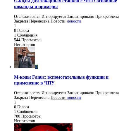
G-коды для токарных станков с ЧПУ: основные
команды и примеры
Отслеживается
Игнорируется
Запланировано
Прикреплена
Закрыта
Перенесена
Новости
новости
1
0
Голоса
1
Сообщения
544
Просмотры
Нет ответов
K
M-коды Fanuc: вспомогательные функции и
применение в ЧПУ
Отслеживается
Игнорируется
Запланировано
Прикреплена
Закрыта
Перенесена
Новости
новости
1
0
Голоса
1
Сообщения
780
Просмотры
Нет ответов