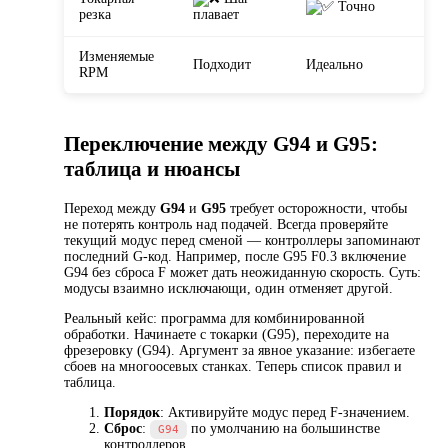
Точно
резка
плавает
Изменяемые
Подходит
Идеально
RPM
Переключение между G94 и G95:
таблица и нюансы
Переход между
G94
и
G95
требует осторожности, чтобы
не потерять контроль над подачей. Всегда проверяйте
текущий модус перед сменой — контроллеры запоминают
последний G-код. Например, после G95 F0.3 включение
G94 без сброса F может дать неожиданную скорость. Суть:
модусы взаимно исключающи, один отменяет другой.
Реальный кейс: программа для комбинированной
обработки. Начинаете с токарки (G95), переходите на
фрезеровку (G94). Аргумент за явное указание: избегаете
сбоев на многоосевых станках. Теперь список правил и
таблица.
Порядок
: Активируйте модус перед F-значением.
Сброс
:
по умолчанию на большинстве
G94
контроллеров.