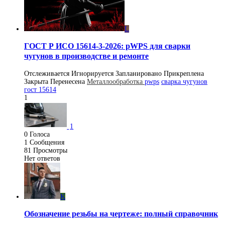
L
ГОСТ Р ИСО 15614-3-2026: pWPS для сварки
чугунов в производстве и ремонте
Отслеживается
Игнорируется
Запланировано
Прикреплена
Закрыта
Перенесена
Металлообработка
pwps
сварка чугунов
гост 15614
1
1
0
Голоса
1
Сообщения
81
Просмотры
Нет ответов
K
Обозначение резьбы на чертеже: полный справочник