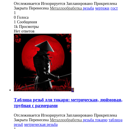
Отслеживается
Игнорируется
Запланировано
Прикреплена
Закрыта
Перенесена
Металлообработка
резьба
чертежи
гост
1
0
Голоса
1
Сообщения
1k
Просмотры
Нет ответов
L
Таблица резьб для токаря: метрическая, дюймовая,
трубная с размерами
Отслеживается
Игнорируется
Запланировано
Прикреплена
Закрыта
Перенесена
Металлообработка
резьба токарю
таблица
резьб
метрическая резьба