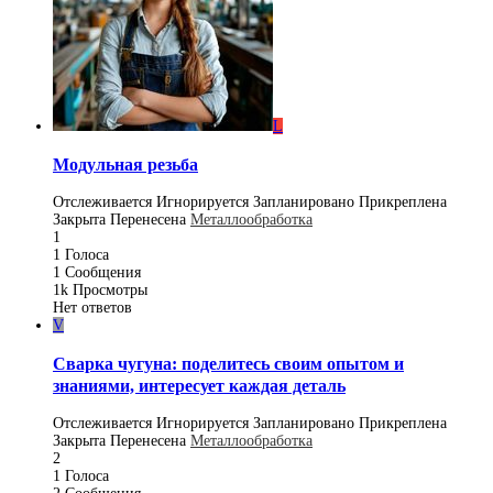
L
Модульная резьба
Отслеживается
Игнорируется
Запланировано
Прикреплена
Закрыта
Перенесена
Металлообработка
1
1
Голоса
1
Сообщения
1k
Просмотры
Нет ответов
V
Сварка чугуна: поделитесь своим опытом и
знаниями, интересует каждая деталь
Отслеживается
Игнорируется
Запланировано
Прикреплена
Закрыта
Перенесена
Металлообработка
2
1
Голоса