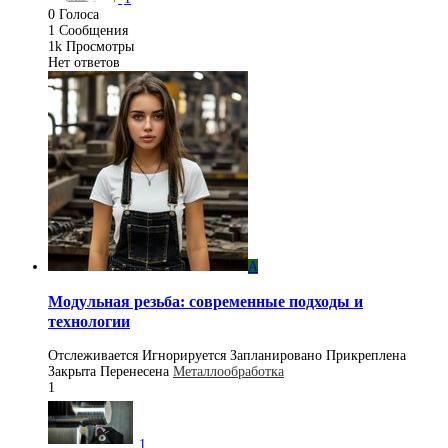
0
Голоса
1
Сообщения
1k
Просмотры
Нет ответов
A
Модульная резьба: современные подходы и
технологии
Отслеживается
Игнорируется
Запланировано
Прикреплена
Закрыта
Перенесена
Металлообработка
1
1