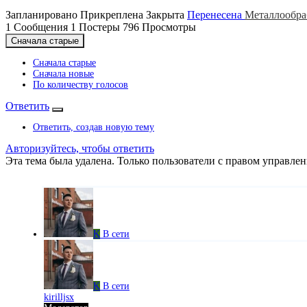
Запланировано
Прикреплена
Закрыта
Перенесена
Металлообра
1
Сообщения
1
Постеры
796
Просмотры
Сначала старые
Сначала старые
Сначала новые
По количеству голосов
Ответить
Ответить, создав новую тему
Авторизуйтесь, чтобы ответить
Эта тема была удалена. Только пользователи с правом управлен
K
В сети
K
В сети
kirilljsx