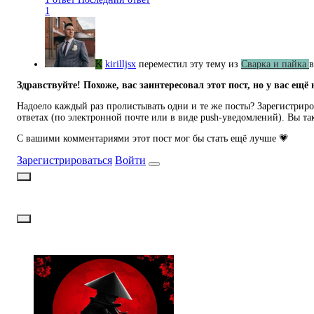
1
K
kirilljsx
переместил эту тему из
Сварка и пайка
в
Здравствуйте! Похоже, вас заинтересовал этот пост, но у вас ещё 
Надоело каждый раз пролистывать одни и те же посты? Зарегистриров
ответах (по электронной почте или в виде push-уведомлений). Вы та
С вашими комментариями этот пост мог бы стать ещё лучше 💗
Зарегистрироваться
Войти