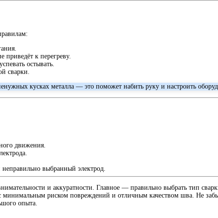
правилам:
гания.
 приведёт к перегреву.
успевать остывать.
ой сварки.
ненужных кусках металла — это поможет набить руку и настроить обору
ного движения.
лектрода.
и неправильно выбранный электрод.
внимательности и аккуратности. Главное — правильно выбрать тип сварк
 минимальным риском повреждений и отличным качеством шва. Не забы
ьшого опыта.