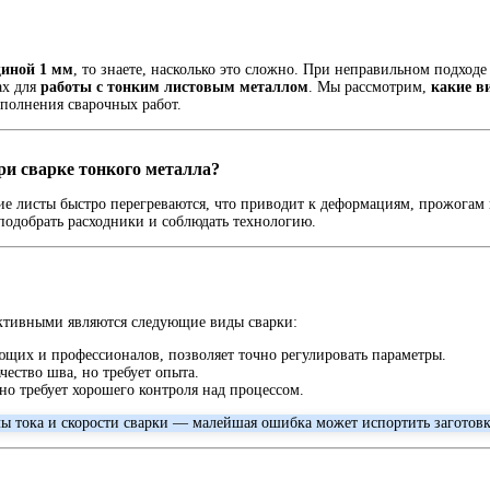
щиной 1 мм
, то знаете, насколько это сложно. При неправильном подход
ах для
работы с тонким листовым металлом
. Мы рассмотрим,
какие в
ыполнения сварочных работ.
ри сварке тонкого металла?
ие листы быстро перегреваются, что приводит к деформациям, прожогам
 подобрать расходники и соблюдать технологию.
ктивными являются следующие виды сварки:
ющих и профессионалов, позволяет точно регулировать параметры.
чество шва, но требует опыта.
но требует хорошего контроля над процессом.
ы тока и скорости сварки — малейшая ошибка может испортить заготовк