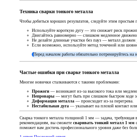
Техника сварки тонкого металла
Чтобы добиться хороших результатов, следуйте этим простым 
Используйте короткую дугу — это снижает риск прожи
Двигайтесь равномерно — слишком медленное движение
Не делайте длинные участки без пауз — металл должен 
Если возможно, используйте метод точечной или шовн
Перед началом работы обязательно потренируйтесь на 
Частые ошибки при сварке тонкого металла
Многие новички сталкиваются с такими проблемами:
Прожоги
— возникают из-за высокого тока или медлен
Непровары
— могут быть при слишком быстром ходе э
Деформация металла
— происходит из-за перегрева.
Нестабильная дуга
— указывает на плохой контакт ил
Сварка тонкого металла толщиной 1 мм — задача, требующая 
рекомендациям, вы сможете
сваривать тонкий металл 1 мм
с
поможет вам достичь профессионального уровня даже без бол
1 ответ
Последний ответ