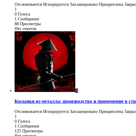
Отслеживается
Игнорируется
Запланировано
Прикреплена
Закры
1
0
Голоса
1
Сообщения
88
Просмотры
Нет ответов
L
Косынки из металла: производство и применение в ст
Отслеживается
Игнорируется
Запланировано
Прикреплена
Закры
1
0
Голоса
1
Сообщения
125
Просмотры
Нет ответов