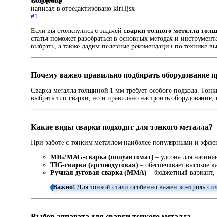
Модератор
написал в
отредактировано kirilljsx
#1
Если вы столкнулись с задачей
сварки тонкого металла тол
статья поможет разобраться в основных методах и инструмент
выбрать, а также дадим полезные рекомендации по технике в
Почему важно правильно подбирать оборудование п
Сварка металла толщиной 1 мм требует особого подхода. Тонк
выбрать тип сварки, но и правильно настроить оборудование,
Какие виды сварки подходят для тонкого металла?
При работе с тонким металлом наиболее популярными и эффе
MIG/MAG-сварка (полуавтомат)
– удобна для начина
TIG-сварка (аргонодуговая)
– обеспечивает высокое ка
Ручная дуговая сварка (MMA)
– бюджетный вариант, 
Важно!
Для тонкой стали особенно важен контроль сил
Выбор аппарата для сварки тонкого металла