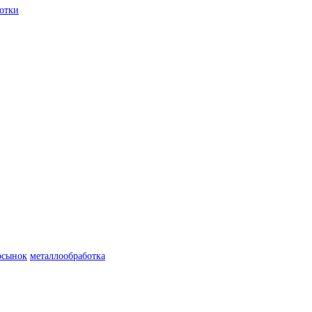
отки
осынок
металлообработка