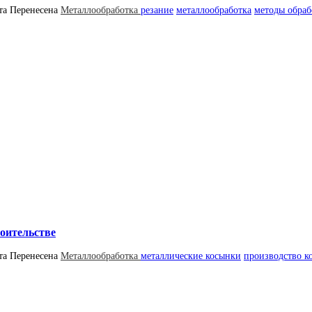
та
Перенесена
Металлообработка
резание
металлообработка
методы обраб
роительстве
та
Перенесена
Металлообработка
металлические косынки
производство к