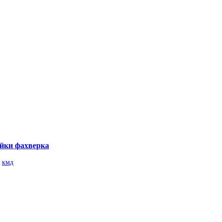
ойки фахверка
кмд