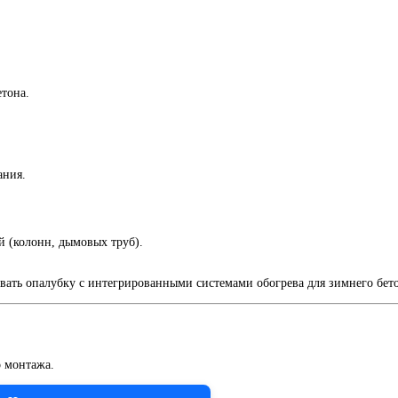
етона.
ания.
й (колонн, дымовых труб).
ать опалубку с интегрированными системами обогрева для зимнего бет
о монтажа.