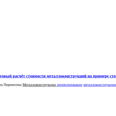
говый расчёт стоимости металлоконструкций на примере ст
та
Перенесена
Металлоконструкции
проектирование
металлоконструкции