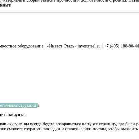
, материала и сборки зависит прочность и долговечность строения. Нез
деньги.
тное оборудование | «Инвест Сталь» investsteel.ru | +7 (495) 188-80-44 |
металлоконструкций
в
нет аккаунта.
ав аккаунт, вы всегда будете возвращаться на ту же страницу, где были 
кже сможете сохранять закладки и ставить лайки постам, чтобы выразит