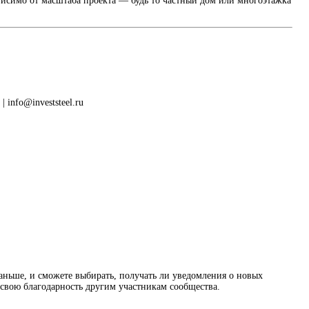
ависимо от масштаба проекта — будь то частный дом или многоэтажка
 info@investsteel.ru
раньше, и сможете выбирать, получать ли уведомления о новых
ь свою благодарность другим участникам сообщества.