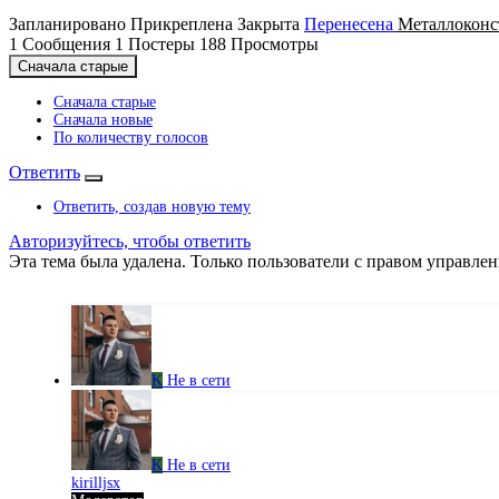
Запланировано
Прикреплена
Закрыта
Перенесена
Металлоконс
1
Сообщения
1
Постеры
188
Просмотры
Сначала старые
Сначала старые
Сначала новые
По количеству голосов
Ответить
Ответить, создав новую тему
Авторизуйтесь, чтобы ответить
Эта тема была удалена. Только пользователи с правом управлен
K
Не в сети
K
Не в сети
kirilljsx