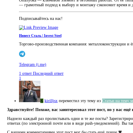
Опалубка — ключевой элемент в бетонных работах. От её типа
— грамотный подход к выбору и монтажу сэкономит время и 
Подписывайтесь на нас!
Инвест Сталь | Invest Steel
Торгово-производственная компания: металлоконструкции и ёмкос
Telegram
(t.me)
1 ответ
Последний ответ
1
K
kirilljsx
переместил эту тему из
Статьи на тему 
Здравствуйте! Похоже, вас заинтересовал этот пост, но у вас ещё 
Надоело каждый раз пролистывать одни и те же посты? Зарегистриров
ответах (по электронной почте или в виде push-уведомлений). Вы та
С вашими комментариями этот пост мог бы стать ещё лучше 💗