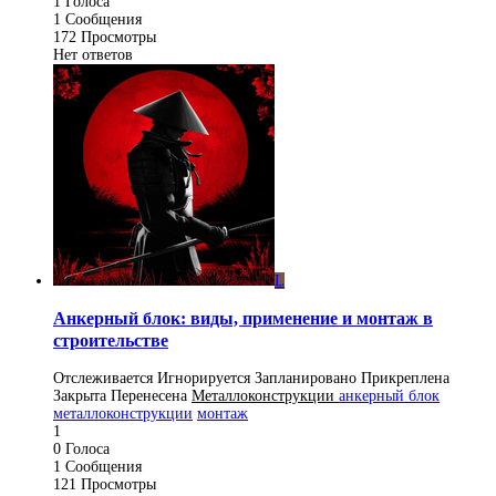
1
Голоса
1
Сообщения
172
Просмотры
Нет ответов
L
Анкерный блок: виды, применение и монтаж в
строительстве
Отслеживается
Игнорируется
Запланировано
Прикреплена
Закрыта
Перенесена
Металлоконструкции
анкерный блок
металлоконструкции
монтаж
1
0
Голоса
1
Сообщения
121
Просмотры