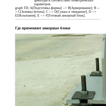
арматуры и соответствие геометрических
параметров.
graph TD; A[Подготовка формы] --> B[Армирование]; B --
> C[Заливка бетона]; C --> D[Сушка и твердение]; D -->
E[Испытания]; E --> F[Готовый анкерный блок];
Где применяют анкерные блоки