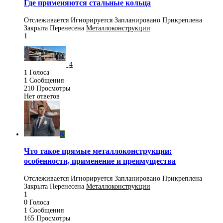
Где применяются стальные кольца
Отслеживается
Игнорируется
Запланировано
Прикреплена
Закрыта
Перенесена
Металлоконструкции
1
4
1
Голоса
1
Сообщения
210
Просмотры
Нет ответов
K
Что такое прямые металлоконструкции:
особенности, применение и преимущества
Отслеживается
Игнорируется
Запланировано
Прикреплена
Закрыта
Перенесена
Металлоконструкции
1
0
Голоса
1
Сообщения
165
Просмотры