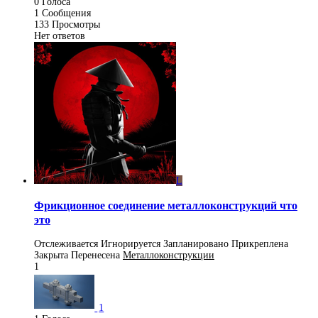
0
Голоса
1
Сообщения
133
Просмотры
Нет ответов
L
Фрикционное соединение металлоконструкций что
это
Отслеживается
Игнорируется
Запланировано
Прикреплена
Закрыта
Перенесена
Металлоконструкции
1
1