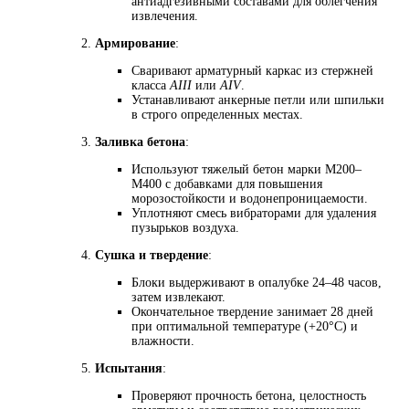
антиадгезивными составами для облегчения
извлечения.
Армирование
:
Сваривают арматурный каркас из стержней
класса
АIII
или
АIV
.
Устанавливают анкерные петли или шпильки
в строго определенных местах.
Заливка бетона
:
Используют тяжелый бетон марки М200–
М400 с добавками для повышения
морозостойкости и водонепроницаемости.
Уплотняют смесь вибраторами для удаления
пузырьков воздуха.
Сушка и твердение
:
Блоки выдерживают в опалубке 24–48 часов,
затем извлекают.
Окончательное твердение занимает 28 дней
при оптимальной температуре (+20°C) и
влажности.
Испытания
:
Проверяют прочность бетона, целостность