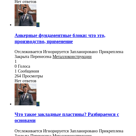
Нет ответов
K
Анкерные фундаментные блоки: что это,
производство, применение
Отслеживается
Игнорируется
Запланировано
Прикреплена
Закрыта
Перенесена
Металлоконструкции
1
0
Голоса
1
Сообщения
264
Просмотры
Нет ответов
K
Что такое закладные пластины? Разбираемся с
основами
Отслеживается
Игнорируется
Запланировано
Прикреплена
Закрыта
Перенесена
Металлоконструкции