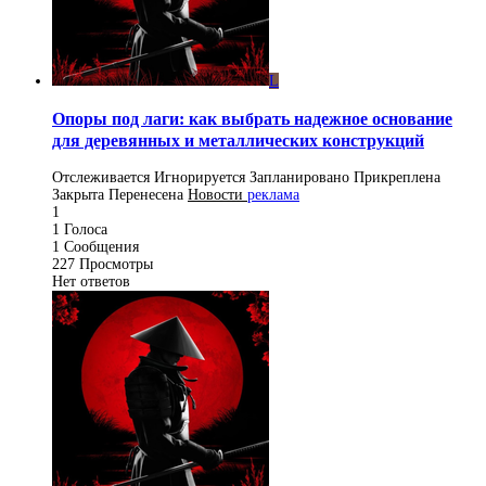
L
Опоры под лаги: как выбрать надежное основание
для деревянных и металлических конструкций
Отслеживается
Игнорируется
Запланировано
Прикреплена
Закрыта
Перенесена
Новости
реклама
1
1
Голоса
1
Сообщения
227
Просмотры
Нет ответов