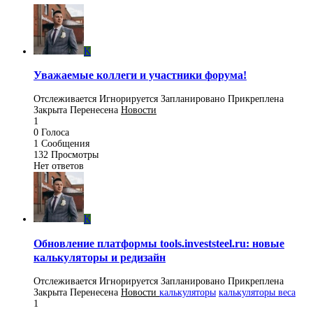
K
Уважаемые коллеги и участники форума!
Отслеживается
Игнорируется
Запланировано
Прикреплена
Закрыта
Перенесена
Новости
1
0
Голоса
1
Сообщения
132
Просмотры
Нет ответов
K
Обновление платформы tools.investsteel.ru: новые
калькуляторы и редизайн
Отслеживается
Игнорируется
Запланировано
Прикреплена
Закрыта
Перенесена
Новости
калькуляторы
калькуляторы веса
1