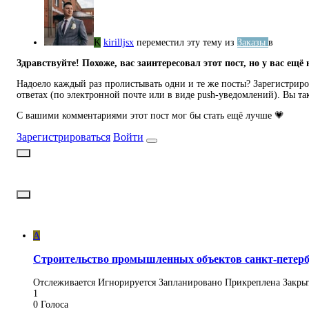
K
kirilljsx
переместил эту тему из
Заказы
в
Здравствуйте! Похоже, вас заинтересовал этот пост, но у вас ещё 
Надоело каждый раз пролистывать одни и те же посты? Зарегистриров
ответах (по электронной почте или в виде push-уведомлений). Вы та
С вашими комментариями этот пост мог бы стать ещё лучше 💗
Зарегистрироваться
Войти
A
Строительство промышленных объектов санкт-петерб
Отслеживается
Игнорируется
Запланировано
Прикреплена
Закры
1
0
Голоса