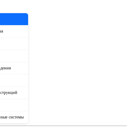
ия
ждения
нструкций
нные системы