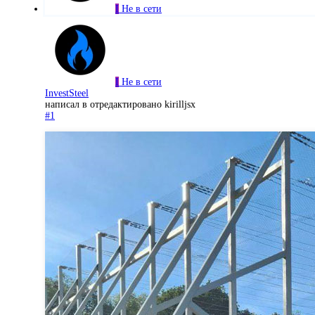
I
Не в сети
I
Не в сети
InvestSteel
написал в
отредактировано kirilljsx
#1