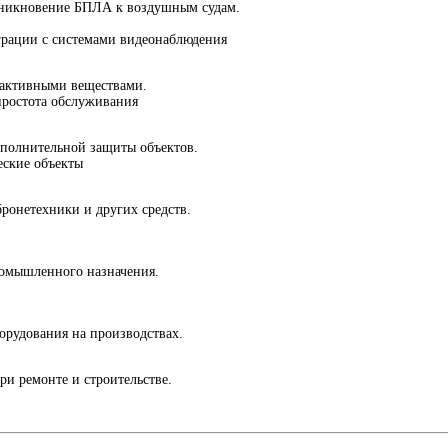
оникновение БПЛА к воздушным судам.
грации с системами видеонаблюдения
 активными веществами.
простота обслуживания
ополнительной защиты объектов.
еские объекты
ронетехники и других средств.
ромышленного назначения.
орудования на производствах.
и ремонте и строительстве.