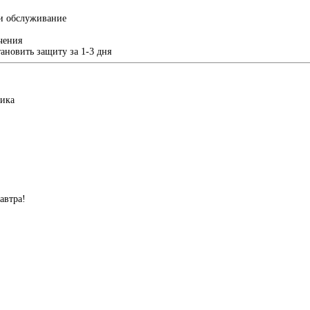
 и обслуживание
чения
ановить защиту за 1-3 дня
чика
автра!