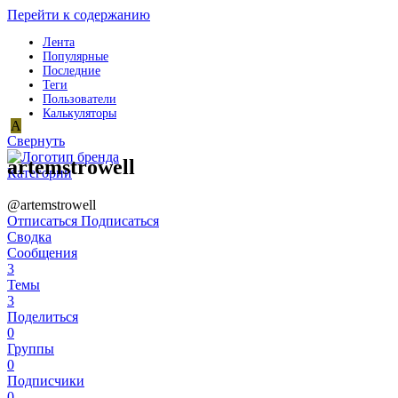
Перейти к содержанию
Лента
Популярные
Последние
Теги
Пользователи
Калькуляторы
A
Свернуть
artemstrowell
Категории
@artemstrowell
Отписаться
Подписаться
Сводка
Сообщения
3
Темы
3
Поделиться
0
Группы
0
Подписчики
0