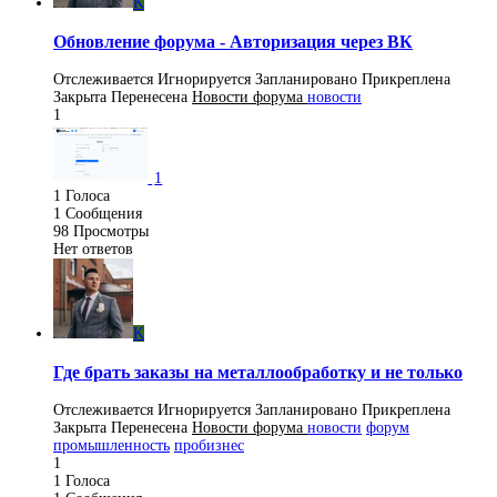
K
Обновление форума - Авторизация через ВК
Отслеживается
Игнорируется
Запланировано
Прикреплена
Закрыта
Перенесена
Новости форума
новости
1
1
1
Голоса
1
Сообщения
98
Просмотры
Нет ответов
K
Где брать заказы на металлообработку и не только
Отслеживается
Игнорируется
Запланировано
Прикреплена
Закрыта
Перенесена
Новости форума
новости
форум
промышленность
пробизнес
1
1
Голоса