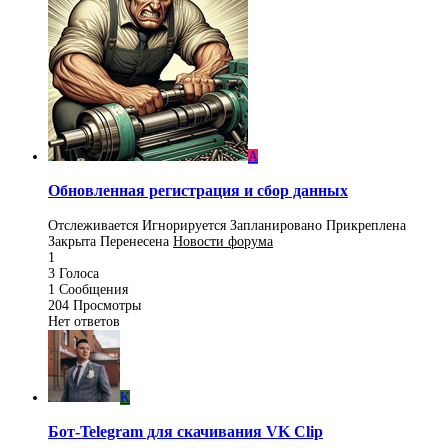
A
Обновленная регистрация и сбор данных
Отслеживается
Игнорируется
Запланировано
Прикреплена
Закрыта
Перенесена
Новости форума
1
3
Голоса
1
Сообщения
204
Просмотры
Нет ответов
K
Бот-Telegram для скачивания VK Clip