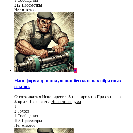
1
Сообщения
212
Просмотры
Нет ответов
A
Наш форум для получения бесплатных обратных
ссылок
Отслеживается
Игнорируется
Запланировано
Прикреплена
Закрыта
Перенесена
Новости форума
1
2
Голоса
1
Сообщения
195
Просмотры
Нет ответов