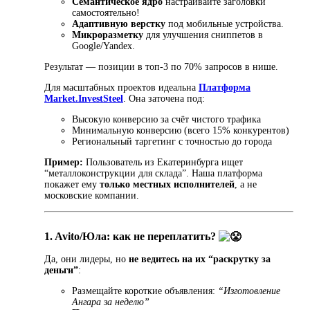
Семантическое ядро
настраивайте заголовки
самостоятельно!
Адаптивную верстку
под мобильные устройства.
Микроразметку
для улучшения сниппетов в
Google/Yandex.
Результат — позиции в топ-3 по 70% запросов в нише.
Для масштабных проектов идеальна
Платформа
Market.InvestSteel
. Она заточена под:
Высокую конверсию за счёт чистого трафика
Минимальную конверсию (всего 15% конкурентов)
Региональный таргетинг с точностью до города
Пример:
Пользователь из Екатеринбурга ищет
“металлоконструкции для склада”. Наша платформа
покажет ему
только местных исполнителей
, а не
московские компании.
1. Avito/Юла: как не переплатить?
Да, они лидеры, но
не ведитесь на их “раскрутку за
деньги”
:
Размещайте короткие объявления:
“Изготовление
Ангара за неделю”