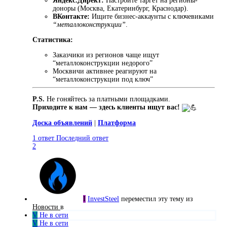
Яндекс.Директ:
Настройте таргет на регионы-
доноры (Москва, Екатеринбург, Краснодар).
ВКонтакте:
Ищите бизнес-аккаунты с ключевиками
“металлоконструкции”
.
Статистика:
Заказчики из регионов чаще ищут
“металлоконструкции недорого”
Москвичи активнее реагируют на
“металлоконструкции под ключ”
P.S.
Не гоняйтесь за платными площадками.
Приходите к нам — здесь клиенты ищут вас!
Доска объявлений
|
Платформа
1 ответ
Последний ответ
2
I
InvestSteel
переместил эту тему из
Новости
в
V
Не в сети
V
Не в сети