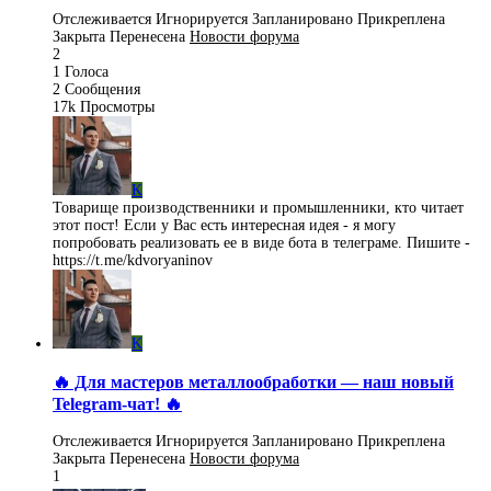
Отслеживается
Игнорируется
Запланировано
Прикреплена
Закрыта
Перенесена
Новости форума
2
1
Голоса
2
Сообщения
17k
Просмотры
K
Товарище производственники и промышленники, кто читает
этот пост! Если у Вас есть интересная идея - я могу
попробовать реализовать ее в виде бота в телеграме. Пишите -
https://t.me/kdvoryaninov
K
🔥 Для мастеров металлообработки — наш новый
Telegram-чат! 🔥
Отслеживается
Игнорируется
Запланировано
Прикреплена
Закрыта
Перенесена
Новости форума
1