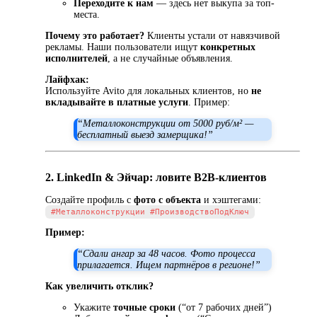
Переходите к нам
— здесь нет выкупа за топ-
места.
Почему это работает?
Клиенты устали от навязчивой
рекламы. Наши пользователи ищут
конкретных
исполнителей
, а не случайные объявления.
Лайфхак:
Используйте Avito для локальных клиентов, но
не
вкладывайте в платные услуги
. Пример:
“Металлоконструкции от 5000 руб/м² —
бесплатный выезд замерщика!”
2. LinkedIn & Эйчар: ловите B2B-клиентов
Создайте профиль с
фото с объекта
и хэштегами:
#Металлоконструкции #ПроизводствоПодКлюч
Пример:
“Сдали ангар за 48 часов. Фото процесса
прилагается. Ищем партнёров в регионе!”
Как увеличить отклик?
Укажите
точные сроки
(“от 7 рабочих дней”)