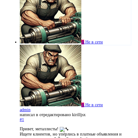
A
Не в сети
A
Не в сети
admin
написал в
отредактировано kirilljsx
#1
Привет, металлисты!
Ищете клиентов, но упёрлись в платные объявления и