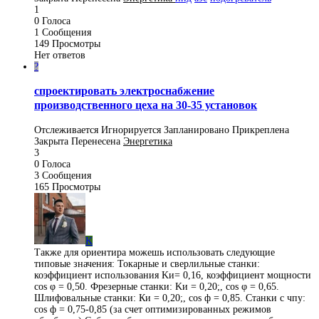
1
0
Голоса
1
Сообщения
149
Просмотры
Нет ответов
?
спроектировать электроснабжение
производственного цеха на 30-35 установок
Отслеживается
Игнорируется
Запланировано
Прикреплена
Закрыта
Перенесена
Энергетика
3
0
Голоса
3
Сообщения
165
Просмотры
K
Также для ориентира можешь использовать следующие
типовые значения: Токарные и сверлильные станки:
коэффициент использования Kи= 0,16, коэффициент мощности
cos φ = 0,50. Фрезерные станки: Kи = 0,20;, cos φ = 0,65.
Шлифовальные станки: Ки = 0,20;, cos ф = 0,85. Станки с чпу:
cos ф = 0,75-0,85 (за счет оптимизированных режимов