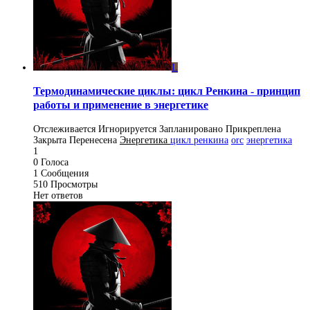
L
Термодинамические циклы: цикл Ренкина - принцип
работы и применение в энергетике
Отслеживается
Игнорируется
Запланировано
Прикреплена
Закрыта
Перенесена
Энергетика
цикл ренкина
orc
энергетика
1
0
Голоса
1
Сообщения
510
Просмотры
Нет ответов