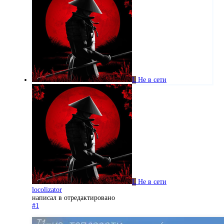
L
Не в сети
L
Не в сети
locolizator
написал в
отредактировано
#1