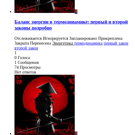
L
Баланс энергии в термодинамике: первый и второй
законы подробно
Отслеживается
Игнорируется
Запланировано
Прикреплена
Закрыта
Перенесена
Энергетика
термодинамика
первый закон
второй закон
1
0
Голоса
1
Сообщения
74
Просмотры
Нет ответов
L