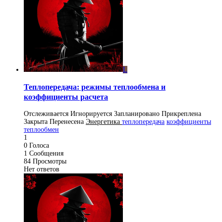
L
Теплопередача: режимы теплообмена и
коэффициенты расчета
Отслеживается
Игнорируется
Запланировано
Прикреплена
Закрыта
Перенесена
Энергетика
теплопередача
коэффициенты
теплообмен
1
0
Голоса
1
Сообщения
84
Просмотры
Нет ответов