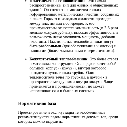
Пластинчатый теплообменник
: Это самый
распространенный тип для жилых и общественных
зданий. Он состоит из множества тонких
гофрированных металлических пластин, собранных
в пакет. Горячая и холодная жидкости проходят
между пластинами поочередно. К его
преимуществам относятся компактность (в 2-3 раза
меньше кожухотрубных), высокая эффективность и
возможность легко увеличить мощность, добавив
пластины. Пластинчатые теплообменники могут
быть
разборными
(для обслуживания и чистки) и
паяными
(более компактными и герметичными).
Кожухотрубный теплообменник
: Это более старая
и массивная конструкция. Она представляет собой
большой корпус («кожух»), внутри которого
находится пучок тонких трубок. Один
теплоноситель течет по трубкам, а другой - в
пространстве между ними внутри кожуха. Чаще
применяется в промышленности, но может
использоваться и в бытовых системах.
Нормативная база
Проектирование и эксплуатация теплообменников
регламентируются рядом нормативных документов, среди
которых можно выделить: