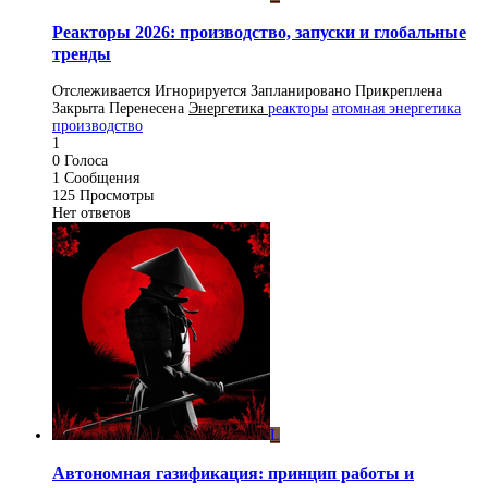
Реакторы 2026: производство, запуски и глобальные
тренды
Отслеживается
Игнорируется
Запланировано
Прикреплена
Закрыта
Перенесена
Энергетика
реакторы
атомная энергетика
производство
1
0
Голоса
1
Сообщения
125
Просмотры
Нет ответов
L
Автономная газификация: принцип работы и