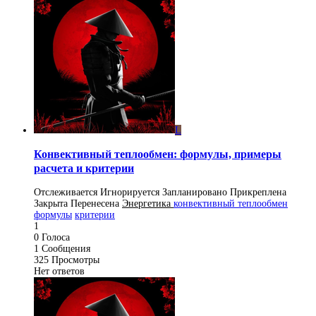
L
Конвективный теплообмен: формулы, примеры
расчета и критерии
Отслеживается
Игнорируется
Запланировано
Прикреплена
Закрыта
Перенесена
Энергетика
конвективный теплообмен
формулы
критерии
1
0
Голоса
1
Сообщения
325
Просмотры
Нет ответов