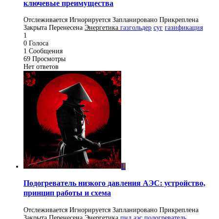
ключевые преимущества
Отслеживается
Игнорируется
Запланировано
Прикреплена
Закрыта
Перенесена
Энергетика
газгольдер
суг
газификация
1
0
Голоса
1
Сообщения
69
Просмотры
Нет ответов
L
Подогреватель низкого давления АЭС: устройство,
принцип работы и схема
Отслеживается
Игнорируется
Запланировано
Прикреплена
Закрыта
Перенесена
Энергетика
пнд
аэс
подогреватель