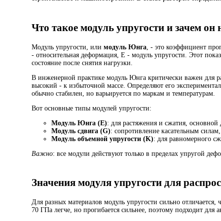
Что такое модуль упругости и зачем он
Модуль упругости, или
модуль Юнга
, - это коэффициент про
- относительная деформация, E - модуль упругости. Этот пока
состояние после снятия нагрузки.
В инженерной практике модуль Юнга критически важен для ра
высокий - к избыточной массе. Определяют его экспериментал
обычно стабилен, но варьируется по маркам и температурам.
Вот основные типы модулей упругости:
Модуль Юнга (E)
: для растяжения и сжатия, основной
Модуль сдвига (G)
: сопротивление касательным силам,
Модуль объемной упругости (K)
: для равномерного сж
Важно
: все модули действуют только в пределах упругой де
Значения модуля упругости для распро
Для разных материалов модуль упругости сильно отличается, ч
70 ГПа легче, но прогибается сильнее, поэтому подходит для 