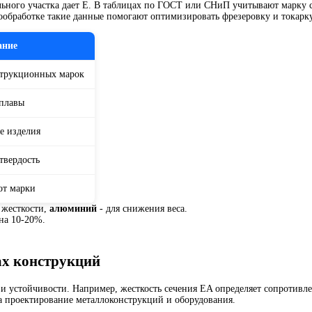
ьного участка дает E. В таблицах по ГОСТ или СНиП учитывают марку ст
обработке такие данные помогают оптимизировать фрезеровку и токарку
ание
струкционных марок
сплавы
е изделия
твердость
от марки
 жесткости,
алюминий
- для снижения веса.
на 10-20%.
ах конструкций
и устойчивости. Например, жесткость сечения EA определяет сопротивле
на проектирование металлоконструкций и оборудования.