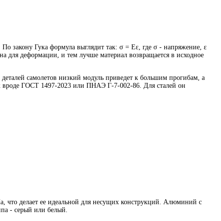
о закону Гука формула выглядит так: σ = Eε, где σ - напряжение, ε
жна для деформации, и тем лучше материал возвращается в исходное
деталей самолетов низкий модуль приведет к большим прогибам, а
х вроде ГОСТ 1497-2023 или ПНАЭ Г-7-002-86. Для сталей он
Па, что делает ее идеальной для несущих конструкций. Алюминий с
ипа - серый или белый.