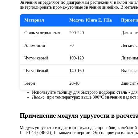
Значения определяют по диаграммам растяжения: наклон начал
интерполировать промежуточные значения линейно. В металло
Материал
Модуль Юнга E, ГПа
Примеч
Сталь углеродистая
200-220
Для кон
Алюминий
70
Легкие 
Чугун серый
100-120
Литейны
Чугун белый
140-160
Высокая 
Бетон
20-40
Зависит 
Используйте таблицу для быстрого подбора:
сталь
- для
Нюанс
: при температурах выше 300°C значения падают 
Применение модуля упругости в расчет
Модуль упругости входит в формулы для прогибов, колебаний 
f = PL^3 / (48EI), I - момент инерции. Это напрямую влияет 