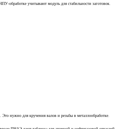
 ЧПУ-обработке учитывают модуль для стабильности заготовок.
. Это нужно для кручения валов и резьбы в металлообработке.
 вроде ПНАЭ дают таблицы для атомной и нефтегазовой отраслей.