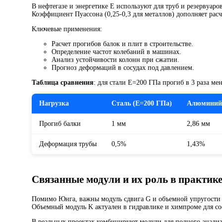
В нефтегазе и энергетике E используют для труб и резервуар
Коэффициент Пуассона (0,25-0,3 для металлов) дополняет рас
Ключевые применения:
Расчет прогибов балок и плит в строительстве.
Определение частот колебаний в машинах.
Анализ устойчивости колонн при сжатии.
Прогноз деформаций в сосудах под давлением.
Таблица сравнения
: для стали E=200 ГПа прогиб в 3 раза ме
Нагрузка
Сталь (E=200 ГПа)
Алюминий 
Прогиб балки
1 мм
2,86 мм
Деформация трубы
0,5%
1,43%
Связанные модули и их роль в практик
Помимо Юнга, важны модуль сдвига G и объемной упругости K.
Объемный модуль K актуален в гидравлике и химпроме для со
В реальных проектах комбинируют модули для полного анализ