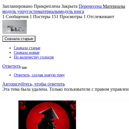
Запланировано
Прикреплена
Закрыта
Перенесена
Материалы
модуль упругости
материалы
модуль юнга
1
Сообщения
1
Постеры
151
Просмотры
1
Отслеживают
Сначала старые
Сначала старые
Сначала новые
По количеству голосов
Ответить
Ответить, создав новую тему
Авторизуйтесь, чтобы ответить
Эта тема была удалена. Только пользователи с правом управлен