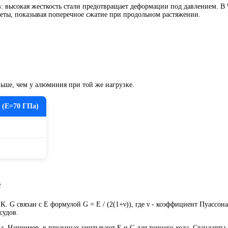
ов: высокая жесткость стали предотвращает деформации под давлением. В
четы, показывая поперечное сжатие при продольном растяжении.
ньше, чем у алюминия при той же нагрузке.
(E=70 ГПа)
е
 G связан с E формулой G = E / (2(1+ν)), где ν - коэффициент Пуассона
судов.
а. Например, в пружинах учитывают E и G для точного хода. Стандарты