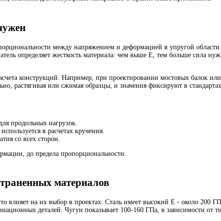
 нужен
порциональности между напряжением и деформацией в упругой области. П
затель определяет жесткость материала: чем выше E, тем больше сила ну
счета конструкций. Например, при проектировании мостовых балок или 
ьно, растягивая или сжимая образцы, и значения фиксируют в стандарта
 для продольных нагрузок.
 используется в расчетах кручения.
атия со всех сторон.
формации, до предела пропорциональности.
страненных материалов
то влияет на их выбор в проектах. Сталь имеет высокий E - около 200 Г
авиационных деталей. Чугун показывает 100-160 ГПа, в зависимости от т