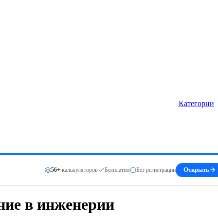
Категории
56+
калькуляторов
Бесплатно
Без регистрации
Открыть
ние в инженерии