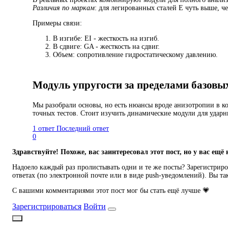
Различия по маркам
: для легированных сталей E чуть выше, ч
Примеры связи:
В изгибе: EI - жесткость на изгиб.
В сдвиге: GA - жесткость на сдвиг.
Объем: сопротивление гидростатическому давлению.
Модуль упругости за пределами базовы
Мы разобрали основы, но есть нюансы вроде анизотропии в к
точных тестов. Стоит изучить динамические модули для ударн
1 ответ
Последний ответ
0
Здравствуйте! Похоже, вас заинтересовал этот пост, но у вас ещё 
Надоело каждый раз пролистывать одни и те же посты? Зарегистриров
ответах (по электронной почте или в виде push-уведомлений). Вы та
С вашими комментариями этот пост мог бы стать ещё лучше 💗
Зарегистрироваться
Войти