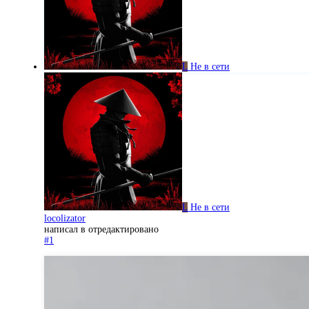
L
Не в сети
L
Не в сети
locolizator
написал в
отредактировано
#1