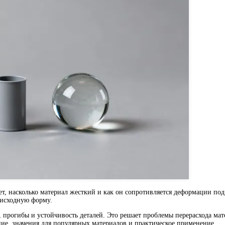
ет, насколько материал жесткий и как он сопротивляется деформации п
 исходную форму.
, прогибы и устойчивость деталей. Это решает проблемы перерасхода ма
ние, значения для популярных материалов и практическое применение.